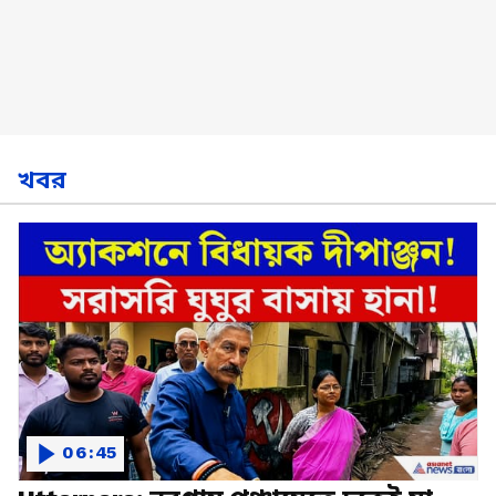
খবর
06:45