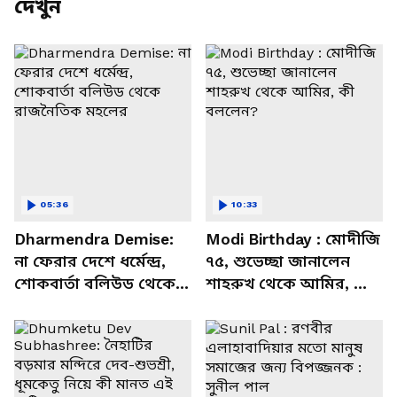
দেখুন
05:36
10:33
Dharmendra Demise:
Modi Birthday : মোদীজি
না ফেরার দেশে ধর্মেন্দ্র,
৭৫, শুভেচ্ছা জানালেন
শোকবার্তা বলিউড থেকে
শাহরুখ থেকে আমির, কী
রাজনৈতিক মহলের
বললেন?