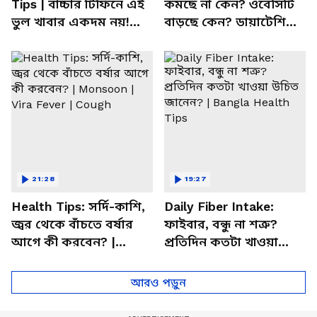
Tips | বাচ্চার টিফিনে এই
কমছে না কেন? ওবেসিটি
ভুল খাবার একদম নয়!
বাড়ছে কেন? ডায়াটেশিয়ান
সতর্ক করলেন পুষ্টিবিদ
জানালেন আসল কারণ
21:28
19:27
Health Tips: সর্দি-কাশি,
Daily Fiber Intake:
জ্বর থেকে বাঁচতে বর্ষার
ফাইবার, বন্ধু না শত্রু?
আগে কী করবেন? |
প্রতিদিন কতটা খাওয়া
Monsoon | Vira Fever |
উচিত জানেন? | Bangla
Cough
Health Tips
আরও পড়ুন