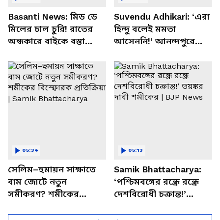
Basanti News: মিড ডে
Suvendu Adhikari: ‘এরা
মিলের চাল চুরি! রাতের
হিন্দু বলেই মমতা
অন্ধকারে বাইকে বস্তা
আসেননি!’ আনন্দপুরে
পাচার, বাসন্তীতে স্কুল
মমতার না আসার কারণ
চত্বরে তাণ্ডব
খোলসা করলেন শুভেন্দু
05:34
05:13
সেলিম–হুমায়ন সাক্ষাতে
Samik Bhattacharya:
বাম জোটে নতুন
‘পশ্চিমবঙ্গের রন্ধ্রে রন্ধ্রে
সমীকরণ? শমীকের
দেশবিরোধী চক্রান্ত!’
বিস্ফোরক প্রতিক্রিয়া |
ভয়ঙ্কর দাবী শমীকের |
Samik Bhattacharya
BJP News