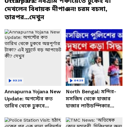
Uttarpara: নবগ্রাম পঞ্চায়েতে ঢুকেই যা
দেখলেন বিধায়ক দীপাঞ্জন! চরম বচসা,
তারপর...দেখুন
03:25
04:25
Annapurna Yojana New
North Bengal: মন্দির-
Update: অগস্টের কত
মসজিদ থেকে হাজার
তারিখ থেকে ঢুকবে
হাজার লাউডস্পিকার
অন্নপূর্ণার টাকা? এই মুহূর্তে
খুলল রাজ্যের পুলিশ! শব্দে
বড় আপডেট কী? দেখুন
জব্দ সরকারের