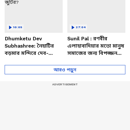
10:05
27:04
Dhumketu Dev
Sunil Pal : রণবীর
Subhashree: নৈহাটির
এলাহাবাদিয়ার মতো মানুষ
বড়মার মন্দিরে দেব-
সমাজের জন্য বিপজ্জনক :
শুভশ্রী, ধূমকেতু নিয়ে কী
সুনীল পাল
মানত এই জুটির?
আরও পড়ুন