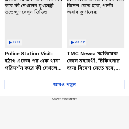
11:13
05:07
Police Station Visit:
TMC News: 'অভিষেক
হঠাৎ একের পর এক থানা
কোন মহারথী, চিকিৎসার
পরিদর্শন করে কী দেখলেন
জন্য বিদেশ যেতে হবে',
মুখ্যমন্ত্রী শুভেন্দু? দেখুন
পাল্টা জবাব কুণালের!
ভিডিও
আরও পড়ুন