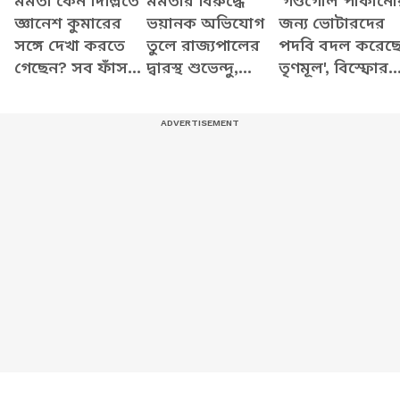
মমতা কেন দিল্লিতে
মমতার বিরুদ্ধে
'গণ্ডগোল পাকানো
জ্ঞানেশ কুমারের
ভয়ানক অভিযোগ
জন্য ভোটারদের
সঙ্গে দেখা করতে
তুলে রাজ্যপালের
পদবি বদল করেছ
গেছেন? সব ফাঁস
দ্বারস্থ শুভেন্দু,
তৃণমূল', বিস্ফোর
করে যা বললেন
দেখুন কী বলছেন
অভিযোগ শুভেন্দু
শুভেন্দু