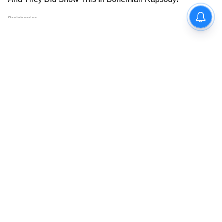
West Bengal news today (পশ্চিমবঙ্গের লাইভ
খবর) - Read Latest west bengal News
(বাংলায় পশ্চিমবঙ্গের খবর) headlines, LIVE
Updates at Asianet News Bangla.
ABOUT THE AUTHOR
Sayanita Chakraborty
SC
কলকাতা বিশ্ববিদ্যালয় থেকে সাংবাদিকতায় স্নাতক হওয়ার পর
রবীন্দ্রভারতী থেকে স্নাতকোত্তর ডিগ্রি অর্জন। ২০১২ সালে
সাংবাদিকতায় হাতেখড়ি। প্রিন্ট মিডিয়া দিয়ে কর্মজীবন শুরু।