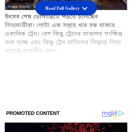
Image Credit :
Getty
Read Full Gallery
উৎসব শেষ ভোগান্তিতে পড়তে চলেছেন
নিত্যযাত্রীরা। গোটা এক সপ্তাহ ধরে বন্ধ থাকবে
একাধিক ট্রেন। বেশ কিছু ট্রেনের যাত্রাপথ সংক্ষিপ্ত
করা হচ্ছে এবং কিছু ট্রেন বাতিলের সিদ্ধান্ত নিতে
চলেছে ভারতীয় রেল।
Add Asianetnews Bangla as a Preferred
Source
2
5