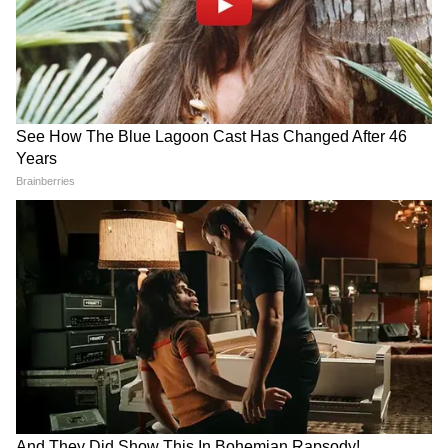
Image Credit :
Indian Rail Info
আসানসোল- পুরুলিয়া- আসানসোল মেমু
প্যাসেঞ্জাক ৭ ও ১০ তালিকা আদ্রা স্টেশনে যাত্রা
শুরু ও শেষ করবে। আদ্রা- পুরুলিয়া- আদ্রা
বিভাগে বন্ধ থাকবে পরিষেবা। হাঁটিয়া- খড়গপুর
এক্সপ্রেস ৮ ও ১১ অক্টোবর হাঁটিয়া স্টেশন থেকে ২
ঘন্টা দেরি করে ছাড়বে। ১২ অক্টোবর বক্সার-
টাটানগর এক্সপ্রেস বক্সার স্টেশন থেকে ৯০ মিনিট
দেরিতে ছাড়বে। ধানবাদ ও বাঁকুড়া মেমু প্যাসেঞ্জার
৬, ১০,১১, ১২ অক্টোবর ধানবাদ থেকে ১ ঘন্টা
দেরিতে যাত্রা শুরু করবে।
LATEST VIDEOS