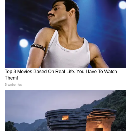
সপ্তাহান্তে ফের বাতিল একগুচ্ছ লোকাল-এক্সপ্রেস
ট্রেন, কোন রুটে মিলবে না পরিষেবা? জানুন এক ক্লিকে
পাহাড়ে বহু জায়গায় নেমেছে ধস, কদিন বন্ধ থাকবে
টয় ট্রেন পরিষেবা? জেনে নিন বিস্তারিত
3
5
Image Credit :
StockPhoto
রেল সূত্রে খবর, ৬, ৮, ১০, ১১ এবং ১২ অক্টোবর
৬৮০৭৭/৬৮০৯৮ আদ্রা-ভাগা-আদ্রা মেমু প্যাসেঞ্জার
বাতিল থাকছে। ৬৮০৪৬/ ৬৮০৪৫ আসানসোল-
আদ্রা- আসানসোল মেমু প্যাসেঞ্জার,