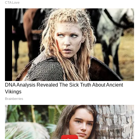
যাত্রাপথ সংক্ষিপ্ত করা হয়েছে কিছু ট্রেনের। ৭ ও ১০
অক্টোবর বর্ধমান-হাঁটিয়া- বর্ধমান মেমু এক্সপ্রেস
গোমো স্টেশন থেকে যাত্রা শুরু এবং শেষ করবে।
গোমা- হাঁটিয়া- গোমো সেকশনে পরিষেবা বন্ধ
থাকবে এই সময়।
ঝাড়গ্রাম- ধানবাদ- ঝাড়গ্রাম মেমু এক্সপ্রেসেরও
যাত্রা সংক্ষিপ্ত করা হয়েছে ৭ ও ১০ অক্টোবর
বোকারো স্টেশনে এই ট্রেন সফল শুরু ও শেষ
করবে।
5
5