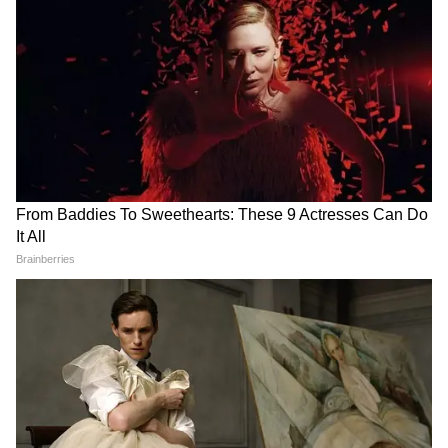
Image Credit :
Indian Railway
দক্ষিণ পূর্ব রেলের আদ্রা ডিভিশনে রক্ষণাবেক্ষণ ও
বিভাগীয় কাজ চলার কারণে বেশ কিছু ট্রেন বাতিল
হবে এবং বেশ কিছু ট্রেনের সময় সীমা বদল হতে
চলেছে। ৬ অক্টোবর থেকে ১২ অক্টোব পর্যন্ত হবে
আদ্রা ডিভিশনে রক্ষণাবেক্ষণ ও বিভাগীয় কাজ। এই
কারণে ৭ দিন ৫ টি ট্রেন সম্পূর্ণ বাতিল থাকবে।
কয়েকটি ট্রেনের যাত্রাপথ আংশিক সংক্ষিপ্ত করা
হয়েছে।