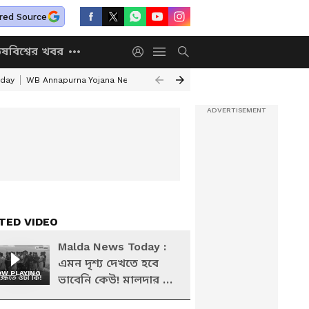
red Source
িষ
বিশ্বের খবর
iday
WB Annapurna Yojana New Portal
DA News
Annapurna Yojana He
TED VIDEO
Malda News Today :
এমন দৃশ্য দেখতে হবে
W PLAYING
ভাবেনি কেউ! মালদার এই
ঘটনায় তোলপাড়