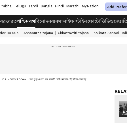
Prabha
Telugu
Tamil
Bangla
Hindi
Marathi
MyNation
Add Prefer
খবর
ভারত
পশ্চিমবঙ্গ
বিনোদন
ব্যবসা
লাইফ স্টাইল
ফোটো
ভিডিও
জ্যোত
nder Rs 50K
Annapurna Yojana
Chhatravriti Yojana
Kolkata School Hol
DA NEWS TODAY : এমন দৃশ্য দেখতে হবে ভাবেনি কেউ! মালদার এই ঘটনায় তোলপাড়
RELA
NO