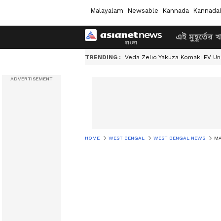
Malayalam
Newsable
Kannada
Kannada
এই মুহূর্তের 
TRENDING :
Veda Zelio Yakuza Komaki EV U
HOME
WEST BENGAL
WEST BENGAL NEWS
MAL