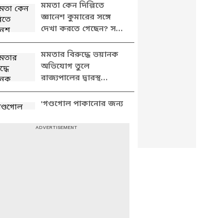
মমতা কেন দিল্লিতে
জ্ঞানেশ কুমারের সঙ্গে
দেখা করতে গেছেন? সব
ফাঁস করে যা বললেন
শুভেন্দু
মমতার বিরুদ্ধে ভয়ানক
অভিযোগ তুলে
রাজ্যপালের দ্বারস্থ
শুভেন্দু, দেখুন কী বলছেন
'গণ্ডগোল পাকানোর জন্য
ভোটারদের পদবি বদল
করেছে তৃণমূল',
বিস্ফোরক অভিযোগ
শুভেন্দুর
কেন দিল্লির বঙ্গভবন
পুলিশ ঘিরে ফেলেছিল?
সাফ জানালেন শুভেন্দু
অধিকারী
দিল্লির বঙ্গভবনে পুলিশের
তল্লাশি? পাল্টা আক্রমণে