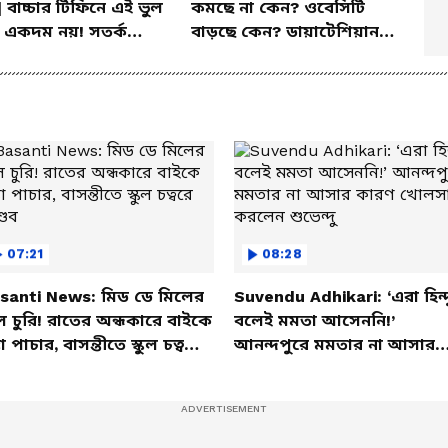
| বাচ্চার টিফিনে এই ভুল
কমছে না কেন? ওবেসিটি
 একদম নয়! সতর্ক
বাড়ছে কেন? ডায়াটেশিয়ান
 পুষ্টিবিদ
জানালেন আসল কারণ
07:21
08:28
santi News: মিড ডে মিলের
Suvendu Adhikari: ‘এরা হিন্দ
ল চুরি! রাতের অন্ধকারে বাইকে
বলেই মমতা আসেননি!’
তা পাচার, বাসন্তীতে স্কুল চত্বরে
আনন্দপুরে মমতার না আসার
্ডব
কারণ খোলসা করলেন শুভেন্দু