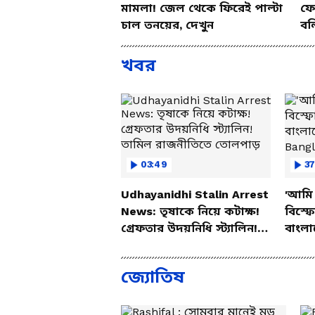
মামলা! জেল থেকে ফিরেই পাল্টা
ফের
চাল তনয়ের, দেখুন
বল
খবর
03:49
37
Udhayanidhi Stalin Arrest
'আমি 
News: তৃষাকে নিয়ে কটাক্ষ!
বিস্ফ
গ্রেফতার উদয়নিধি স্ট্যালিন!
বাংলা
তামিল রাজনীতিতে তোলপাড়
Bang
জ্যোতিষ