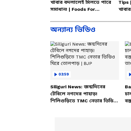
খাবার বদলালেই মিলতে পারে
Tips 
সমাধান! | Foods For
খাবার
Mental Health
করলেন
অন্যান্য ভিডিও
03:59
Siliguri News: জন্মদিনের
Ba
টেবিলে নগদের পাহাড়!
চা
শিলিগুড়িতে TMC নেতার ভিডিও
বস্
ঘিরে তোলপাড় | BJP
তাণ