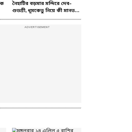
কে
নৈহাটির বড়মার মন্দিরে দেব-
বিরাট চ্য়ালেঞ্জ
Budget 2026: শিলিগুড়ি
শুভশ্রী, ধূমকেতু নিয়ে কী মানত
পাচ্ছে বুলেট ট্রেন! বাজেটে
এই জুটির?
ঘোষণার পর কী বললেন
বিধায়ক শঙ্কর ঘোষ