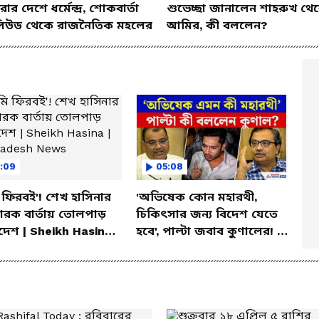
ার দেশে ধর্মেন্দ্র, শোকবার্তা
শুভেচ্ছা জানালেন শাহরুখ থে
িউড থেকে রাজনৈতিক মহলের
আমির, কী বললেন?
:09
05:08
ফিরবই'! শেখ হাসিনার
'অভিষেক কোন মহারথী,
োরক বার্তায় তোলপাড়
চিকিৎসার জন্য বিদেশ যেতে
দেশ | Sheikh Hasina |
হবে', পাল্টা জবাব কুণালের! |
ladesh News
Abhishek Banerjee News