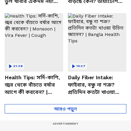
ভুল খাবার একদম নয়!
বাড়ছে কেন? ডায়াটেশিয়ান
সতর্ক করলেন পুষ্টিবিদ
জানালেন আসল কারণ
21:28
19:27
Health Tips: সর্দি-কাশি,
Daily Fiber Intake:
জ্বর থেকে বাঁচতে বর্ষার
ফাইবার, বন্ধু না শত্রু?
আগে কী করবেন? |
প্রতিদিন কতটা খাওয়া
Monsoon | Vira Fever |
উচিত জানেন? | Bangla
Cough
Health Tips
আরও পড়ুন