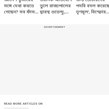
সঙ্গে দেখা করতে
তুলে রাজ্যপালের
পদবি বদল করেছ
গেছেন? সব ফাঁস
দ্বারস্থ শুভেন্দু,
তৃণমূল', বিস্ফোর
করে যা বললেন
দেখুন কী বলছেন
অভিযোগ শুভেন্দু
শুভেন্দু
READ MORE ARTICLES ON