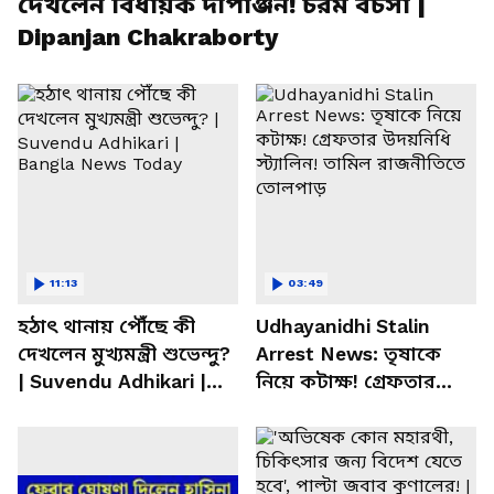
দেখলেন বিধায়ক দীপাঞ্জন! চরম বচসা |
Dipanjan Chakraborty
11:13
03:49
হঠাৎ থানায় পৌঁছে কী
Udhayanidhi Stalin
দেখলেন মুখ্যমন্ত্রী শুভেন্দু?
Arrest News: তৃষাকে
| Suvendu Adhikari |
নিয়ে কটাক্ষ! গ্রেফতার
Bangla News Today
উদয়নিধি স্ট্যালিন! তামিল
রাজনীতিতে তোলপাড়