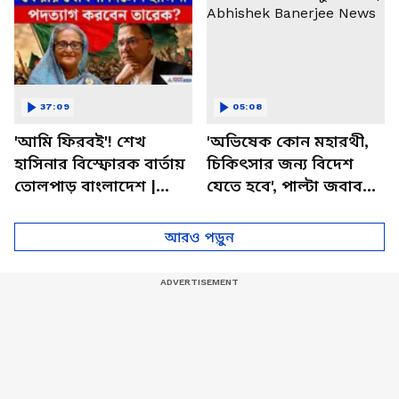
37:09
05:08
'আমি ফিরবই'! শেখ
'অভিষেক কোন মহারথী,
হাসিনার বিস্ফোরক বার্তায়
চিকিৎসার জন্য বিদেশ
তোলপাড় বাংলাদেশ |
যেতে হবে', পাল্টা জবাব
Sheikh Hasina |
কুণালের! | Abhishek
Bangladesh News
Banerjee News
আরও পড়ুন