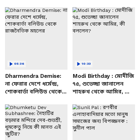
05:36
10:33
Dharmendra Demise:
Modi Birthday : মোদীজি
না ফেরার দেশে ধর্মেন্দ্র,
৭৫, শুভেচ্ছা জানালেন
শোকবার্তা বলিউড থেকে
শাহরুখ থেকে আমির, কী
রাজনৈতিক মহলের
বললেন?