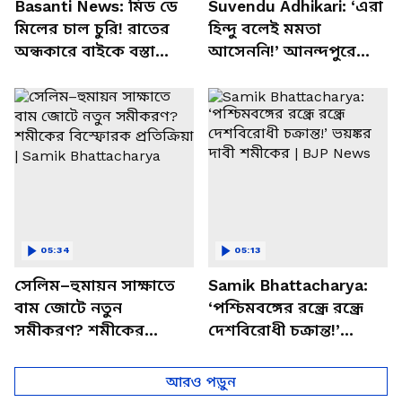
Basanti News: মিড ডে
Suvendu Adhikari: ‘এরা
মিলের চাল চুরি! রাতের
হিন্দু বলেই মমতা
অন্ধকারে বাইকে বস্তা
আসেননি!’ আনন্দপুরে
পাচার, বাসন্তীতে স্কুল
মমতার না আসার কারণ
চত্বরে তাণ্ডব
খোলসা করলেন শুভেন্দু
05:34
05:13
সেলিম–হুমায়ন সাক্ষাতে
Samik Bhattacharya:
বাম জোটে নতুন
‘পশ্চিমবঙ্গের রন্ধ্রে রন্ধ্রে
সমীকরণ? শমীকের
দেশবিরোধী চক্রান্ত!’
বিস্ফোরক প্রতিক্রিয়া |
ভয়ঙ্কর দাবী শমীকের |
Samik Bhattacharya
BJP News
আরও পড়ুন