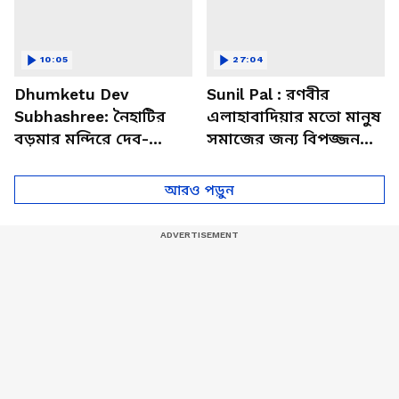
10:05
27:04
Dhumketu Dev
Sunil Pal : রণবীর
Subhashree: নৈহাটির
এলাহাবাদিয়ার মতো মানুষ
বড়মার মন্দিরে দেব-
সমাজের জন্য বিপজ্জনক :
শুভশ্রী, ধূমকেতু নিয়ে কী
সুনীল পাল
মানত এই জুটির?
আরও পড়ুন