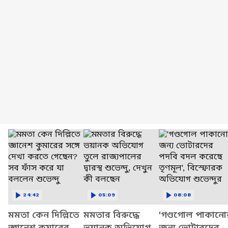
24:42
05:09
08:08
মমতা কেন দিল্লিতে
মমতার বিরুদ্ধে
'গণ্ডগোল পাকানো
জ্ঞানেশ কুমারের
ভয়ানক অভিযোগ
জন্য ভোটারদের