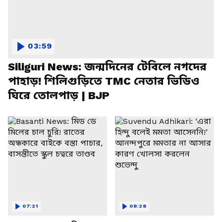
03:59
Siliguri News: জন্মদিনের টেবিলে নগদের
পাহাড়! শিলিগুড়িতে TMC নেতার ভিডিও
ঘিরে তোলপাড় | BJP
07:21
08:28