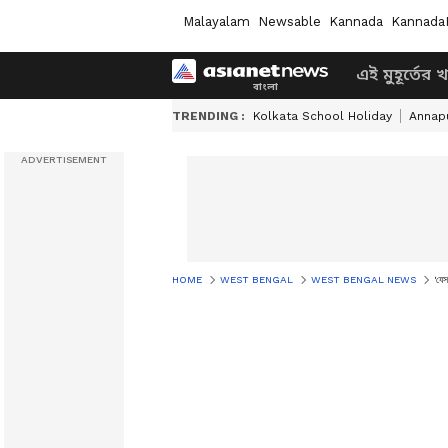
Malayalam
Newsable
Kannada
Kannada
এই মুহূর্তের 
TRENDING :
Kolkata School Holiday
Annapu
HOME
WEST BENGAL
WEST BENGAL NEWS
'যেস