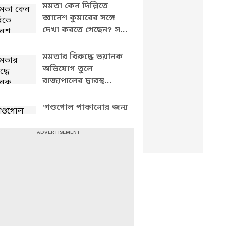
বিস্ফোরক মন্তব্য অর্জুনের
মমতা কেন দিল্লিতে
জ্ঞানেশ কুমারের সঙ্গে
দেখা করতে গেছেন? সব
ফাঁস করে যা বললেন
শুভেন্দু
মমতার বিরুদ্ধে ভয়ানক
অভিযোগ তুলে
রাজ্যপালের দ্বারস্থ
শুভেন্দু, দেখুন কী বলছেন
'গণ্ডগোল পাকানোর জন্য
ভোটারদের পদবি বদল
করেছে তৃণমূল',
বিস্ফোরক অভিযোগ
শুভেন্দুর
কেন দিল্লির বঙ্গভবন
পুলিশ ঘিরে ফেলেছিল?
সাফ জানালেন শুভেন্দু
অধিকারী
দিল্লির বঙ্গভবনে পুলিশের
তল্লাশি? পাল্টা আক্রমণে