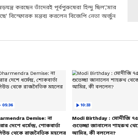
়যন্ত্র করছেন তাঁদেরই পূর্বপুরুষেরা হিন্দু ছিল','মার
ছে' বিস্ফোরক মন্তব্য করলেন বিজেপি নেতা অর্জুন
05:36
10:33
armendra Demise: না
Modi Birthday : মোদীজি ৭৫
ার দেশে ধর্মেন্দ্র, শোকবার্তা
শুভেচ্ছা জানালেন শাহরুখ থে
িউড থেকে রাজনৈতিক মহলের
আমির, কী বললেন?