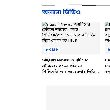
Mental Health
করলেন
অন্যান্য ভিডিও
03:59
Siliguri News: জন্মদিনের
Ba
টেবিলে নগদের পাহাড়!
চা
শিলিগুড়িতে TMC নেতার ভিডিও
বস্
ঘিরে তোলপাড় | BJP
তাণ