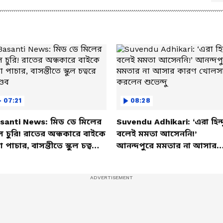
 পুষ্টিবিদ
জানালেন আসল কারণ
07:21
08:28
santi News: মিড ডে মিলের
Suvendu Adhikari: ‘এরা হিন্দ
ল চুরি! রাতের অন্ধকারে বাইকে
বলেই মমতা আসেননি!’
তা পাচার, বাসন্তীতে স্কুল চত্বরে
আনন্দপুরে মমতার না আসার
্ডব
কারণ খোলসা করলেন শুভেন্দু