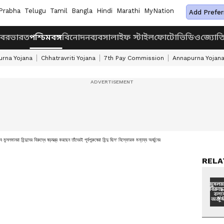
Prabha
Telugu
Tamil
Bangla
Hindi
Marathi
MyNation
Add Prefer
খবর
ভারত
পশ্চিমবঙ্গ
বিনোদন
ব্যবসা
লাইফ স্টাইল
ফোটো
ভিডিও
জ্যোত
rna Yojana
Chhatravriti Yojana
7th Pay Commission
Annapurna Yojan
ব মুসলমানরা হিন্দুদের বিরুদ্ধে ষড়যন্ত্র করছেন তাঁদেরই পূর্বপুরুষেরা হিন্দু ছিল' বিস্ফোরক মন্তব্য অর্জুনের
RELA
NO