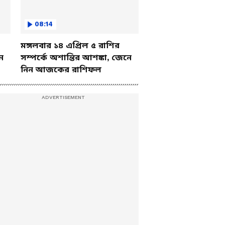
08:14
মঙ্গলবার ১৪ এপ্রিল ৫ রাশির
ে
সম্পর্কে অশান্তির আশঙ্কা, জেনে
নিন আজকের রাশিফল