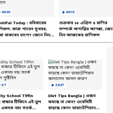
05:01
05:12
shifal Today : রবিবারের
শুক্রবার ১৮ এপ্রিল ৫ রাশির
শিফল: কারা পাবেন সুখবর,
সম্পর্কে অশান্তির আশঙ্কা, জেন
রা থাকবেন চাপে? জেনে নিন
নিন আজকের রাশিফল
শদে
2:27
23:37
hy School Tiffin
Diet Tips Bangla | ওজন
| বাচ্চার টিফিনে এই ভুল
কমছে না কেন? ওবেসিটি
 একদম নয়! সতর্ক
বাড়ছে কেন? ডায়াটেশিয়ান