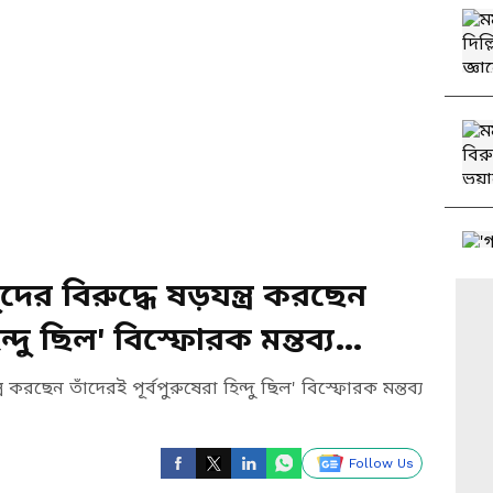
দের বিরুদ্ধে ষড়যন্ত্র করছেন
িন্দু ছিল' বিস্ফোরক মন্তব্য
্র করছেন তাঁদেরই পূর্বপুরুষেরা হিন্দু ছিল' বিস্ফোরক মন্তব্য
Follow Us