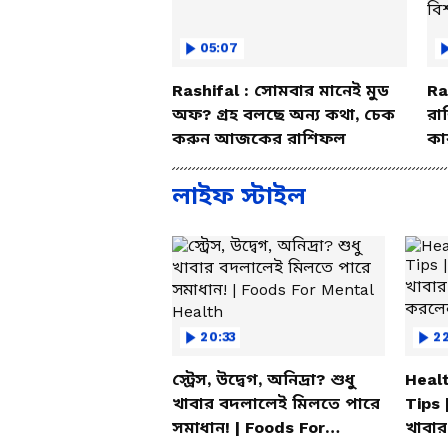
05:07
Rashifal : সোমবার মানেই মুড
Ra
অফ? গ্রহ বলছে অন্য কথা, চেক
রা
করুন আজকের রাশিফল
কা
বি
লাইফ স্টাইল
20:33
2
স্ট্রেস, উদ্বেগ, অনিদ্রা? শুধু
Healt
খাবার বদলালেই মিলতে পারে
Tips 
সমাধান! | Foods For
খাবার