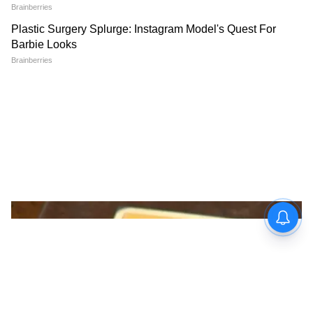
Image Credit :
Asianet News
সেখান থেকে হিমালয়ের গা ঘেঁষে এটি রাজ্যের
উত্তর এলাকায় মাঝে মধ্যেই বৃষ্টিপাত ঘটাচ্ছে। এই
কারণেই এবার শীতও পড়বে দ্রুত।
9
9