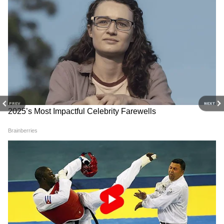
3
9
PREV
NEXT
Image Credit :
@HafizHamim3
দুর্গাপুজোর পর থেকেই মোটামুটি উধাও হয়ে
গিয়েছে গরম। বৃষ্টিও কমেছে বেশ খানিকটা।
4
9