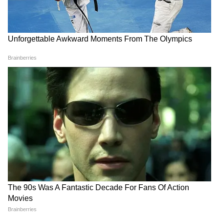
Image Credit :
Freepik
ধীরে ধীরে জলীয় বাষ্পে হিমেল পরশ আসতে শুরু
করেছে। না এখনও ঠান্ডা পড়েনি। তবে খুব
তাড়াতাড়ি আসছে শীতকাল ।
5
9