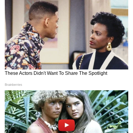
Image Credit :
Getty
এবার নভেম্বরেই পড়বে জাঁকিয়ে শীত। উত্তরবঙ্গে
শীত পড়বে আর কয়েক সপ্তাহের মধ্যেই।
6
9
Image Credit :
Our Own
এখনই পাহাড়ের সর্বনিম্ন তাপমাত্রা পৌঁছেছে ২০
থেকে ২৩ ডিগ্রির মধ্যে। বলতে গেলে শুরুই হয়ে
গিয়েছে শীতের আমেজ।