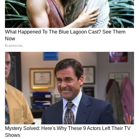
7
9
Image Credit :
Asianet News
আবহাওয়া দফতর মারফত জানা গিয়েছে, পশ্চিমা
বাতাস ভূমধ্যসাগরে তৈরি হয়ে ভারতের উত্তর দিকে
জম্মু-কাশ্মীরে ঢুকেছে।
8
9