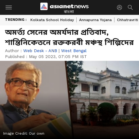
বাংলা
TRENDING :
Kolkata School Holiday
Annapurna Yojana
Chhatravriti
অমর্ত্য সেনের অমর্যদার প্রতিবাদ,
শান্তিনিকেতনে রক্তকরবী মঞ্চস্থ শিল্পিদের
Author :
Web Desk - ANB
|
West Bengal
Published :
May 05 2023, 07:05 PM IST
Image Credit:
Our own