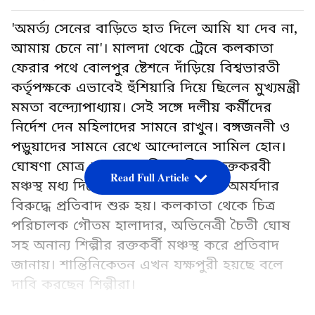
'অমর্ত্য সেনের বাড়িতে হাত দিলে আমি যা দেব না,
আমায় চেনে না'। মালদা থেকে ট্রেনে কলকাতা
ফেরার পথে বোলপুর ষ্টেশনে দাঁড়িয়ে বিশ্বভারতী
কর্তৃপক্ষকে এভাবেই হুঁশিয়ারি দিয়ে ছিলেন মুখ্যমন্ত্রী
মমতা বন্দ্যোপাধ্যায়। সেই সঙ্গে দলীয় কর্মীদের
নির্দেশ দেন মহিলাদের সামনে রাখুন। বঙ্গজননী ও
পড়ুয়াদের সামনে রেখে আন্দোলনে সামিল হোন।
ঘোষণা মোত্র শুক্রবার রবীন্দ্রভূমীতে রক্তকরবী
Read Full Article
মঞ্চস্থ মধ্য দিয়ে ভারতরত্ন অমর্ত্য সেন অমর্যদার
বিরুদ্ধে প্রতিবাদ শুরু হয়। কলকাতা থেকে চিত্র
পরিচালক গৌতম হালাদার, অভিনেত্রী চৈতী ঘোষ
সহ অনান্য শিল্পীর রক্তকর্বী মঞ্চস্থ করে প্রতিবাদ
জানায়। শান্তিনিকেতন এখন যক্ষপুরী হয়ছে বলে
দাবি করছেন শিল্পীরা।