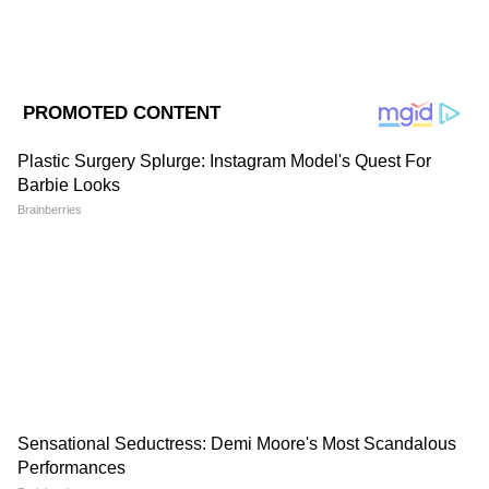
জন্যই?
DOWNLOAD APP
West Bengal news today (পশ্চিমবঙ্গের লাইভ
খবর) - Read Latest west bengal News