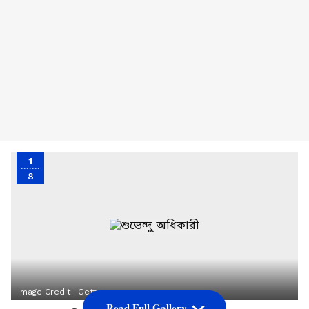
1
8
Image Credit :
Getty
Read Full Gallery