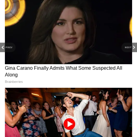
PREV
NEXT
Related Articles
Suvendu Adhikari: বঙ্গ রাজনীতিতে শুভেন্দু
অধিকারীর উত্থান, TMC থেকে BJPতে গিয়েও থামেনি
সাফল্যের রথ
Suvendu Adhikari|: মহাকরণ থেকেই রাজপাট