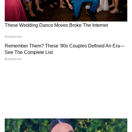
চালাবেন শুভেন্দু, ৩ তলায় নতুন ঘর না হওয়া পর্যন্ত
এখানেই ঠিকানা মুখ্যমন্ত্রীর
3
8
Image Credit :
ANI
কেমন ছিল ছোটবেলা?
শুভেন্দু অধিকারীর মা জানিয়েছেন, ছোটবেলায়
আর পাঁচটা ছেলের মতই দুষ্টু ছিলেন তিনি। তবে
একটু বড় হতেই শান্ত হয়ে যায়। বেশি বকাঝকা
করতেই হয়নি শুভেন্দুকে।