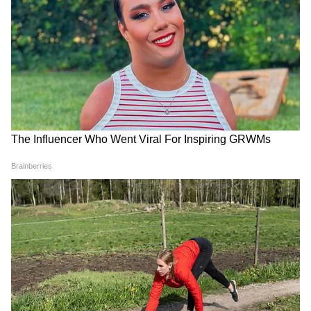
4
8
Image Credit :
ANI
ছোটবেলা থেকেই রাজনীতিতে ঝোঁক
শুভেন্দুর মা জানিয়েছেন, ছোট থেকেই রাজনীতিতে
ঝোঁকছিল। অল্প বয়স থেকেই অনেককিছু হয়েছেন।
তাঁর কথায়, 'কলেজের জিএস হয়েছে, পৌর সভার
চেয়ারম্যান হয়েছে। দুটো ব্যাঙ্কেরও চেয়ারম্যান
হয়েছে। তারপর বিধায়ক। '