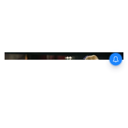
8
Image Credit :
Getty
প্রিয় খাবার শুভেন্দুর
গায়েত্রী দেবী জানিয়েছেন, 'বাড়ি থাকতে সকালে
টিফিনে সবজি-রুটি আর ফল খান। বাইরে গেলে
কী করে জানি না। ঘরে এমনই খায়।' তিনি আরও
বলেছেন, গরমকালে রাতে জল ঢালা ভাত আর
আলুসেদ্ধ খেতে পছন্দ করে। এছাড়াও শুভেন্দু যে
কোনও মাছ ভাজা খেতে পছন্দ করে। পোস্ত-আর
ডাল প্রিয় খাবার।