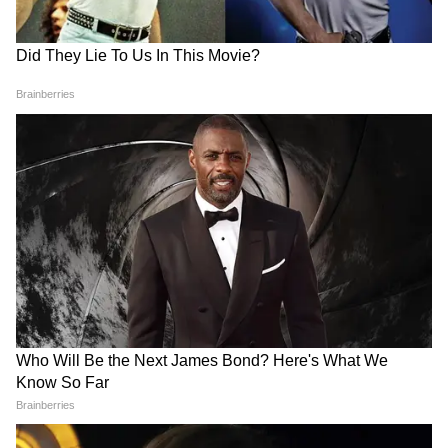
Image Credit :
ANI
ঘরের ছেলে শুভেন্দু
রাজ্য রাজনীতিতে যতই দাপুটে নেতা হন না কেন
শুভেন্দু অধিকারী কিন্তু রীতিমত 'ফ্যামেলি ম্যান'।
বাবা-মা, ভাইদের নিয়েই তাঁর পরিবার। অকৃতদার
শুভেন্দু পরিবারের সকলেই প্রিয় পাত্র। শুভেন্দু
অধিকারীর মা গায়েত্রী দেবী জানিয়েছেন, ঘরে
রীতিমত শান্তশিষ্ট শুভেন্দু।