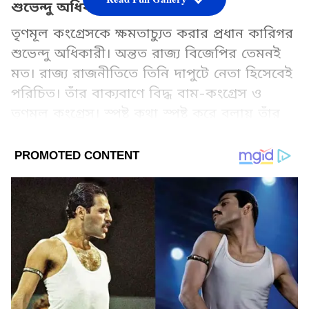
শুভেন্দু অধিকারী
তৃণমূল কংগ্রেসকে ক্ষমতাচ্যুত করার প্রধান কারিগর
শুভেন্দু অধিকারী। অন্তত রাজ্য বিজেপির তেমনই
মত। রাজ্য রাজনীতিতে তিনি দাপুটে নেতা হিসেবেই
পরিচিত। তাঁর বাক্যবাণে বিদ্ধ বাম-কংগ্রেস ও
তৃণমূল কংগ্রেস। স্পষ্ট কথা স্পষ্ট করে বলায় তাঁর
জুড়ি মেলা ভার।
Add Asianetnews Bangla as a Preferred
Source
2
8