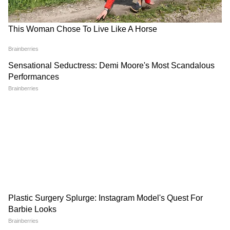
5
8
Image Credit :
Getty
কী খেতে ভালোবাসেন শুভেন্দু?
শুভেন্দুর মায়ের কথায় তাঁর খাওয়াদাওয়া নিয়ে
তেমন বাদবিচার নেই। তবে ইলিশ মাছ খুব প্রিয়।
কী কী খেতে ভালোবাসেন তাও জানিয়েছেন গায়েত্রী
দেবী।
6