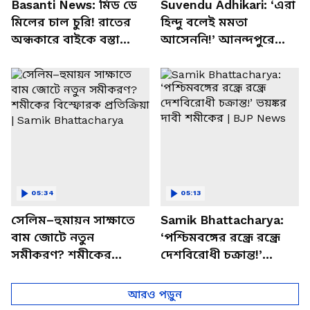
Basanti News: মিড ডে
Suvendu Adhikari: ‘এরা
মিলের চাল চুরি! রাতের
হিন্দু বলেই মমতা
অন্ধকারে বাইকে বস্তা
আসেননি!’ আনন্দপুরে
পাচার, বাসন্তীতে স্কুল
মমতার না আসার কারণ
চত্বরে তাণ্ডব
খোলসা করলেন শুভেন্দু
05:34
05:13
সেলিম–হুমায়ন সাক্ষাতে
Samik Bhattacharya:
বাম জোটে নতুন
‘পশ্চিমবঙ্গের রন্ধ্রে রন্ধ্রে
সমীকরণ? শমীকের
দেশবিরোধী চক্রান্ত!’
বিস্ফোরক প্রতিক্রিয়া |
ভয়ঙ্কর দাবী শমীকের |
Samik Bhattacharya
BJP News
আরও পড়ুন