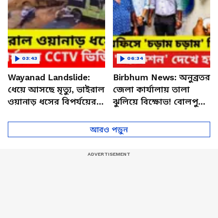
03:43
06:34
Wayanad Landslide:
Birbhum News: অনুব্রতর
ধেয়ে আসছে মৃত্যু, ভাইরাল
জেলা কার্যালায় তালা
ওয়ানাড় ধসের বিপর্যয়ের
ঝুলিয়ে বিক্ষোভ! বোলপুরে
CCTV ভিডিও
বিজেপি যুব মোর্চার
'অ্যাকশন'
আরও পড়ুন