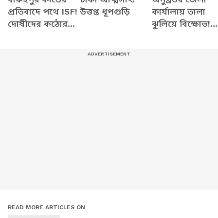
প্রতিবাদে পথে ISF!
উত্তপ্ত ধূপগুড়ি
কার্যালায় তালা
দোষীদের কঠোর
ঝুলিয়ে বিক্ষোভ!
শাস্তির দাবিতে তীব্র
বোলপুরে বিজেপি
বিক্ষোভ
যুব মোর্চার
'অ্যাকশন'
READ MORE ARTICLES ON