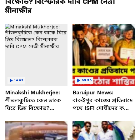
বিক্ষোভ? বিস্ফোরক দাবি CPM নেত্রী
মীনাক্ষীর
14:03
05:50
Minakshi Mukherjee:
Baruipur News:
শীতলকুচিতে কেন তাকে
বারুইপুর কাণ্ডের প্রতিবাদে
ঘিরে ডিম বিক্ষোভ?
পথে ISF! দোষীদের কঠোর
বিস্ফোরক দাবি CPM নেত্রী
শাস্তির দাবিতে তীব্র
মীনাক্ষীর
বিক্ষোভ