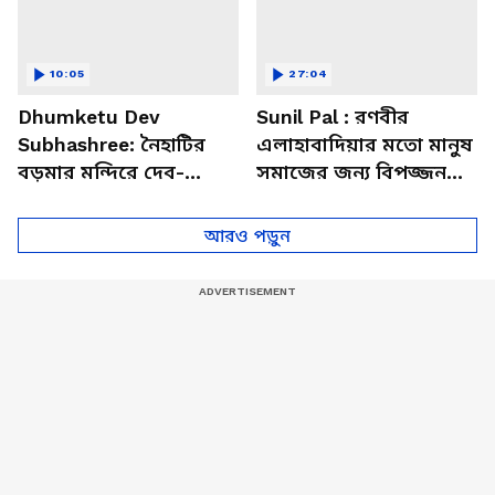
10:05
27:04
Dhumketu Dev
Sunil Pal : রণবীর
Subhashree: নৈহাটির
এলাহাবাদিয়ার মতো মানুষ
বড়মার মন্দিরে দেব-
সমাজের জন্য বিপজ্জনক :
শুভশ্রী, ধূমকেতু নিয়ে কী
সুনীল পাল
মানত এই জুটির?
আরও পড়ুন