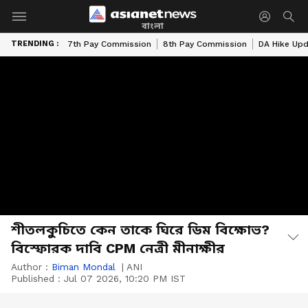
বাংলা
TRENDING :
7th Pay Commission
8th Pay Commission
DA Hike Up
শীতলকুচিতে কেন তাকে ঘিরে ডিম বিক্ষোভ?
বিস্ফোরক দাবি CPM নেত্রী মীনাক্ষীর
Author :
Biman Mondal
|
ANI
Published :
Jul 07 2026, 10:20 PM IST