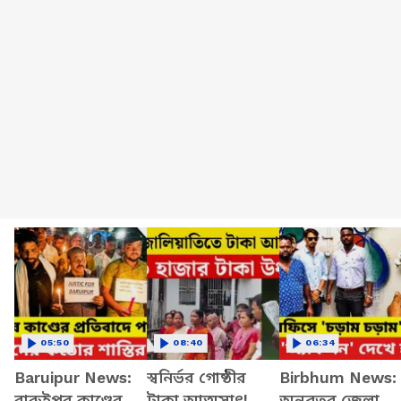
05:50
08:40
06:34
Baruipur News:
স্বনির্ভর গোষ্ঠীর
Birbhum News:
বারুইপুর কাণ্ডের
টাকা আত্মসাৎ!
অনুব্রতর জেলা