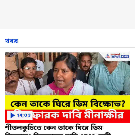
খবর
14:03
শীতলকুচিতে কেন তাকে ঘিরে ডিম