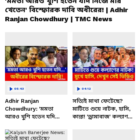
'মমতা আরও খুশি হতেন যদি নিজে মার
খেতেন' বিস্ফোরক দাবি অধীরের! | Adhir
Ranjan Chowdhury | TMC News
05:43
04:12
Adhir Ranjan
সত্যিই মাথা ফেটেছে?
Chowdhury: 'মমতা
মাটিতে শুয়ে নাটক, হাসি,
আরও খুশি হতেন যদি
কান্না! 'ড্রামাবাজ' কল্যাণ? |
নিজে মার খেতেন'
Kalyan Banerjee News
বিস্ফোরক দাবি অধীরের!