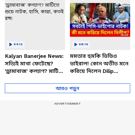
04:12
08:15
Kalyan Banerjee News:
মমতার হুমকি ভিডিও
সত্যিই মাথা ফেটেছে?
ভাইরাল! কোন অতীত মনে
'ড্রামাবাজ' কল্যাণ? মাটিতে
করিয়ে দিলেন Dilip
শুয়ে নাটক, হাসি, কান্না,
Ghosh | Abhishek
কতই রঙ্গ!
Banerjee | Mamata
আরও পড়ুন
Banerjee