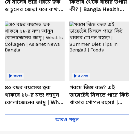
মে মাসের তীব্র গরমে ত্বক
ফিভার থেকে বাঁচার উপায়
ও চুলের জেল্লা ধরে রাখার
কী? | Bangla Health
ম্যাজিক উপায়!
Tips | Dietitian Advice
15:49
20:46
৪০ বছর বয়সেও ত্বক
গরমে জিম বন্ধ? এই
থাকবে ১৮-র মত! জানুন
ডায়েটেই মিলতে পারে ফিট
কোলাজেনের জাদু | What
থাকার গোপন রহস্য! |
is Collagen | Asianet
Summer Diet Tips in
News Bangla
Bengali | Foods
আরও পড়ুন