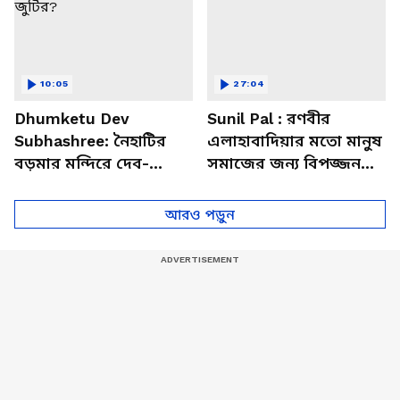
10:05
27:04
Dhumketu Dev
Sunil Pal : রণবীর
Subhashree: নৈহাটির
এলাহাবাদিয়ার মতো মানুষ
বড়মার মন্দিরে দেব-
সমাজের জন্য বিপজ্জনক :
শুভশ্রী, ধূমকেতু নিয়ে কী
সুনীল পাল
মানত এই জুটির?
আরও পড়ুন