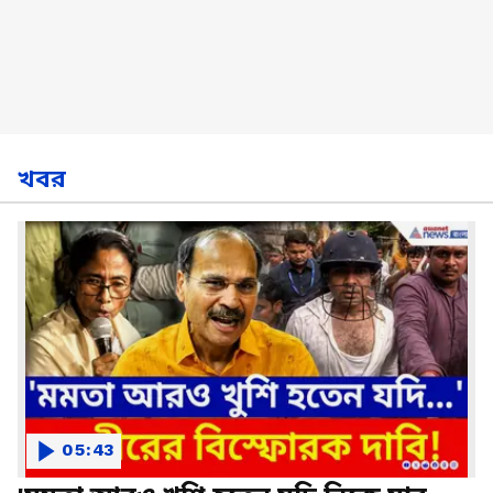
খবর
05:43