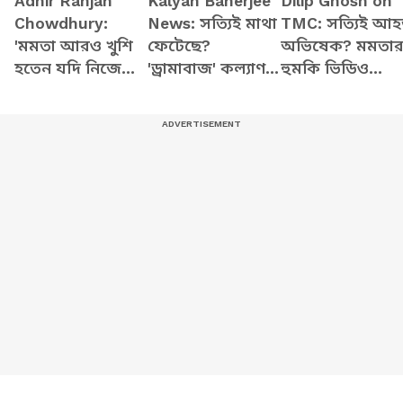
Adhir Ranjan
Kalyan Banerjee
Dilip Ghosh on
Chowdhury:
News: সত্যিই মাথা
TMC: সত্যিই আ
'মমতা আরও খুশি
ফেটেছে?
অভিষেক? মমতা
হতেন যদি নিজে
'ড্রামাবাজ' কল্যাণ?
হুমকি ভিডিও
মার খেতেন'
মাটিতে শুয়ে নাটক,
ভাইরাল! কোন
বিস্ফোরক দাবি
হাসি, কান্না, কতই
অতীত মনে করিয়
অধীরের!
রঙ্গ!
দিলেন দিলীপ
ঘোষ?