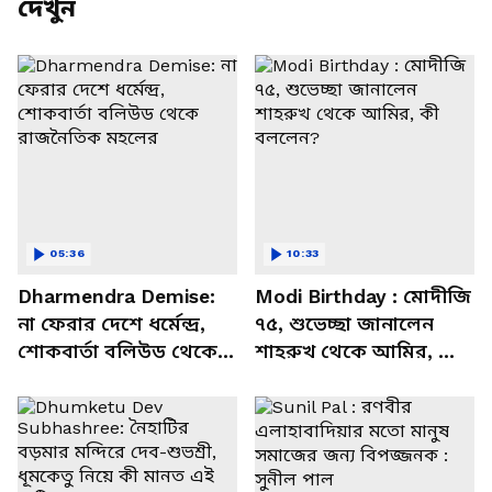
দেখুন
05:36
10:33
Dharmendra Demise:
Modi Birthday : মোদীজি
না ফেরার দেশে ধর্মেন্দ্র,
৭৫, শুভেচ্ছা জানালেন
শোকবার্তা বলিউড থেকে
শাহরুখ থেকে আমির, কী
রাজনৈতিক মহলের
বললেন?