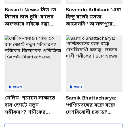
Basanti News: মিড ডে
Suvendu Adhikari: ‘এরা
মিলের চাল চুরি! রাতের
হিন্দু বলেই মমতা
অন্ধকারে বাইকে বস্তা
আসেননি!’ আনন্দপুরে
পাচার, বাসন্তীতে স্কুল
মমতার না আসার কারণ
চত্বরে তাণ্ডব
খোলসা করলেন শুভেন্দু
05:34
05:13
সেলিম–হুমায়ন সাক্ষাতে
Samik Bhattacharya:
বাম জোটে নতুন
‘পশ্চিমবঙ্গের রন্ধ্রে রন্ধ্রে
সমীকরণ? শমীকের
দেশবিরোধী চক্রান্ত!’
বিস্ফোরক প্রতিক্রিয়া |
ভয়ঙ্কর দাবী শমীকের |
Samik Bhattacharya
BJP News