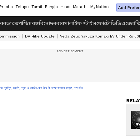
Prabha
Telugu
Tamil
Bangla
Hindi
Marathi
MyNation
Add Prefer
খবর
ভারত
পশ্চিমবঙ্গ
বিনোদন
ব্যবসা
লাইফ স্টাইল
ফোটো
ভিডিও
জ্যোত
Commission
DA Hike Update
Veda Zelio Yakuza Komaki EV Under Rs 50
জ প্রাপ্তি, উন্নতি, প্রেম ও চাকরির যোগ নিয়ে কি বলছে আপনার ভাগ্য!, দেখে নিন
RELA
NO