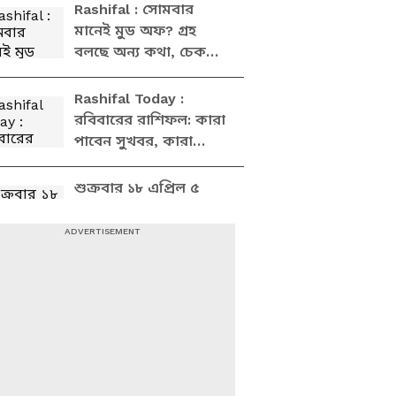
দেখে নিন
Rashifal : সোমবার
মানেই মুড অফ? গ্রহ
বলছে অন্য কথা, চেক
করুন আজকের রাশিফল
Rashifal Today :
রবিবারের রাশিফল: কারা
পাবেন সুখবর, কারা
থাকবেন চাপে? জেনে নিন
বিশদে
শুক্রবার ১৮ এপ্রিল ৫
রাশির সম্পর্কে অশান্তির
আশঙ্কা, জেনে নিন
আজকের রাশিফল
মঙ্গলবার ১৪ এপ্রিল ৫
রাশির সম্পর্কে অশান্তির
আশঙ্কা, জেনে নিন
আজকের রাশিফল
Daily Horoscope:
মঙ্গলবার ৮ এপ্রিল ৫