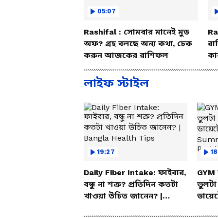
সতর্ক থাকুন নাহলে কর্মক্ষেত্রে সন
05:07
বাড়িতে অশান্তি হতে পারে।
আপনার শ
Rashifal : সোমবার মানেই মুড
Ra
পশ্চিম দিক। শুভ রত্ন মুনস্টোন।
অফ? গ্রহ বলছে অন্য কথা, চেক
রা
করুন আজকের রাশিফল
কা
বি
লাইফ স্টাইল
19:27
18
Daily Fiber Intake: ফাইবার,
GYM 
সিংহ–
বন্ধু না শত্রু? প্রতিদিন কতটা
ভুলট
কর্মচারীর জন্য ব্যবসায় লাভ করার
খাওয়া উচিত জানেন? |
ডায়ে
আজকে অন্য দিনের তুলনায় পরিশ্রম 
Bangla Health Tips
Summ
আপনার সম্মান বৃদ্ধি পাবে। আজ গ