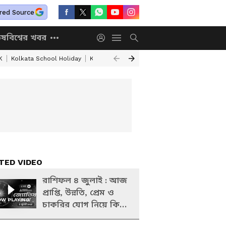
red Source
িষ
বিশ্বের খবর
K
Kolkata School Holiday
Kolkata Weather Update
West Bengal Wea
TED VIDEO
রাশিফল ৪ জুলাই : আজ
প্রাপ্তি, উন্নতি, প্রেম ও
W PLAYING
চাকরির যোগ নিয়ে কি
বলছে আপনার ভাগ্য!,