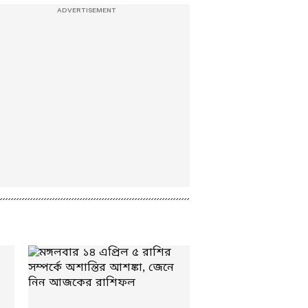
Rashifal Today :
সপ্তাহের প্রথম দিনেই
সুখবর না চ্যালেঞ্জ? জেনে
নিন রাশিফল