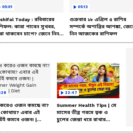
্মানহানি হওয়ার আশঙ্কা আছে। ব্যয় বেশি হওয়ায়
05:01
05:12
ুভ রং সাদা। শুভ সংখ্যা ৮২। শুভ দিক উত্তর
shifal Today : রবিবারের
শুক্রবার ১৮ এপ্রিল ৫ রাশির
শিফল: কারা পাবেন সুখবর,
সম্পর্কে অশান্তির আশঙ্কা, জেন
রা থাকবেন চাপে? জেনে নিন
নিন আজকের রাশিফল
শদে
:28
22:47
করেও ওজন কমছে না?
Summer Health Tips | মে
া কোথায়? এবার এই
মাসের তীব্র গরমে ত্বক ও
 সুযোগ পাবেন। অসৎসঙ্গে ক্ষতির যোগ রয়েছে।
টেই কমবে ওজন! |
চুলের জেল্লা ধরে রাখার
বেশি হতে পারে। যুক্তিপূর্ন আলোচনায় আজ
er Weight Gain
ম্যাজিক উপায়!
ুরুজনদের পরামর্শ মেনে চললে ব্যবসায় লাভ করেত