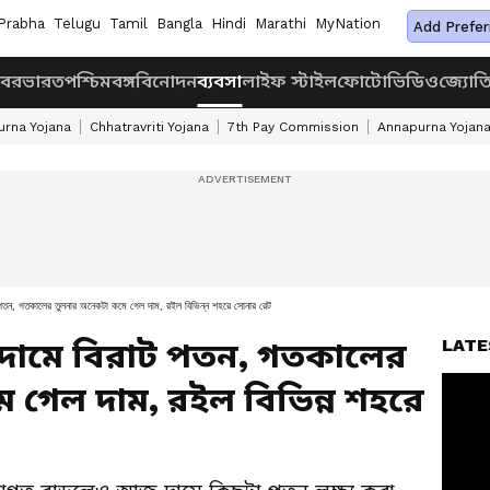
Prabha
Telugu
Tamil
Bangla
Hindi
Marathi
MyNation
Add Prefer
খবর
ভারত
পশ্চিমবঙ্গ
বিনোদন
ব্যবসা
লাইফ স্টাইল
ফোটো
ভিডিও
জ্যোত
rna Yojana
Chhatravriti Yojana
7th Pay Commission
Annapurna Yojan
, গতকালের তুলনার অনেকটা কমে গেল দাম, রইল বিভিন্ন শহরে সোনার রেট
LATE
 দামে বিরাট পতন, গতকালের
 গেল দাম, রইল বিভিন্ন শহরে