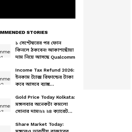
MMENDED STORIES
১ সেপ্টেম্বরের পর ফোন
কিনলে ঠকবেন! আকাশছোঁয়া
দাম নিয়ে আসছে Qualcomm
Income Tax Refund 2026:
ইনকাম ট্যাক্স রিফান্ডের টাকা
কবে আসবে ব্যাঙ্ক
অ্যাকাউন্টে? বিরাট আপডেট
Gold Price Today Kolkata:
মঙ্গলবার অনেকটা কমলো
সোনার দাম!২২ ২৪ ক্যারেট
সোনা দেশের কোথায় কত
Share Market Today:
দামে বিক্রি হচ্ছে জেনে নিন
মঙ্গলেও ভারতীয় বাজারের