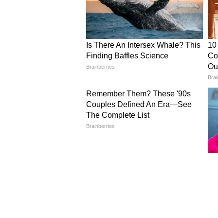
Image Credit :
Gemini AI
আজ দিল্লিতে সোনার দাম-
২২ ক্যারেট - প্রতি ১ গ্রামে ১৩,২৬০
২৪ ক্যারেট- প্রতি ১ গ্রামে ১৪,৪৬৪
আজ বেঙ্গালুরু সোনার দাম-
২২ ক্যারেট - প্রতি ১ গ্রামে ১৪,২৪৫
২৪ ক্যারেট- প্রতি ১ গ্রামে ১৪,৪৪৯