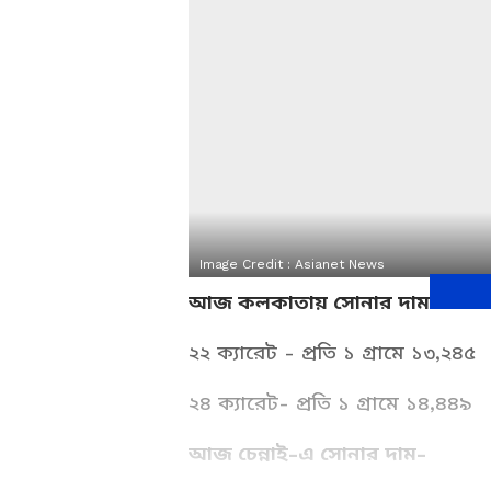
Image Credit :
Asianet News
আজ কলকাতায় সোনার দাম-
২২ ক্যারেট - প্রতি ১ গ্রামে ১৩,২৪৫
২৪ ক্যারেট- প্রতি ১ গ্রামে ১৪,৪৪৯
আজ চেন্নাই-এ সোনার দাম-