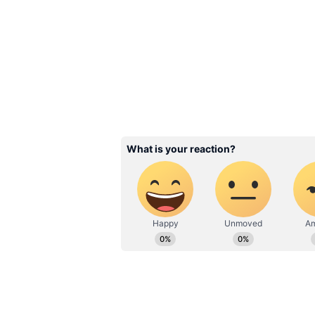
২২ ক্যারেট - প্রতি ১ গ্রামে ১৩,৩৩০
২৪ ক্যারেট- প্রতি ১ গ্রামে ১৪,৫৪২
আজ মুম্বই-এ সোনার দাম-
২২ ক্যারেট - প্রতি ১ গ্রামে ১৩,২৪৫
২৪ ক্যারেট- প্রতি ১ গ্রামে ১৪,৪৪৯
Related Articles
Artificial Mangalsutra:
২৫০-এর কম, দেখতে ২২ ক
সোনা! লেটেস্ট মঙ্গলসূত্র