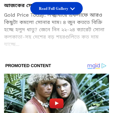
আজকের সোনার দাম
Read Full Gallery
Gold Price Today: লক্ষ্মীবারে একলাফে আরও
কিছুটা কমলো সোনার দাম। ৪ জুন কততে বিক্রি
হচ্ছে হলুদ ধাতু? জেনে নিন ২২-২৪ ক্যারেট সোনা
কলকাতা-সহ দেশের বড় শহরগুলিতে কত দাম
যাচ্ছে...
কলকাতায় আজ সোনার দাম
২৪ ক্যারেট –– ১ গ্রাম সোনার দাম ১৫৬১১ টাকা,
গতকালের থেকে ১১ টাকা কমলো।। ১০ গ্রাম
সোনার দাম ১৫৬১১০ টাকা, গতকালের থেকে ১১০
টাকা কমলো।। ১০০ গ্রাম সোনার দাম ১৫৬১১০০
টাকা, গতকালের থেকে ১১০০ টাকা কমলো।
Add Asianetnews Bangla as a Preferred