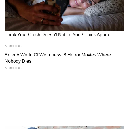
Related Articles
Gold Price Today Kolkata: মঙ্গলবারে কিছুটা
কমলো সোনার দাম! আজ ২২ ও ২৪ ক্যারেট কততে
বিকোচ্ছে?
Gold Price Today Kolkata: মঙ্গলবরে কততে বিক্রি
হচ্ছে হলুদ ধাতু! আজ ২২ ও ২৪ ক্যারেট কততে
বিকোচ্ছে?