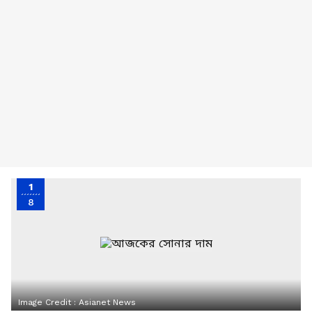
1
8
Image Credit :
Asianet News