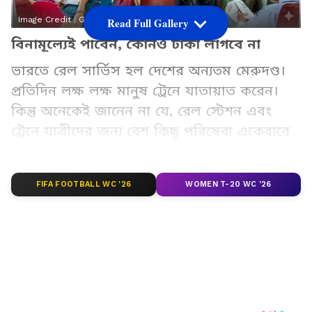
Image Credit :
Gemini
Read Full Gallery
বিনামূল্যেই পাবেন, কোনও টাকা লাগবে না
ভারতে রেল সার্ভিস হল দেশের অন্যতম মেরুদণ্ড।
প্রতিদিন লক্ষ লক্ষ মানুষ ট্রেনে যাতায়াত করেন।
কিন্তু অনেকেই জানেন না যে, রেল স্টেশন এবং
ট্রেনে যাত্রীদের জন্য বেশ কিছু পরিষেবা একেবারে
বিনামূল্যে পাওয়া যায়। জেনে নিন, তেমনই ৭টি
গুরুত্বপূর্ণ ফ্রি পরিষেবা সম্পর্কে। যেগুলি পুরো
FIFA FOOTBALL WC '26
WOMEN T-20 WC '26
বিনামূল্যেই পাবেন, কোনও টাকা লাগবে না (Indian
Railways Free Facilities)।
Add Asianetnews Bangla as a Preferred
Source
2