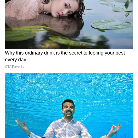
3
5
Image Credit :
Getty
পরিষেবাটি সম্পূর্ণ বিনামূল্যে
বিশেষভাবে সক্ষম বা বয়স্ক ব্যক্তিরা যাতে সহজে
ট্রেনে উঠতে পারেন, তার জন্য বড় স্টেশনগুলিতে
বিনামূল্যে হুইলচেয়ারের ব্যবস্থা রয়েছে। IRCTC-র
ওয়েবসাইটে 'যাত্রী মিত্র' (Yatri Mitra) পরিষেবার
মাধ্যমে আপনি আগে থেকেই বিনামূল্যে এটি বুক
করতে পারেন। বড় স্টেশনগুলিতে একটি প্ল্যাটফর্ম
থেকে অন্য প্ল্যাটফর্মে যাওয়া বা আসার সময়, বয়স্ক