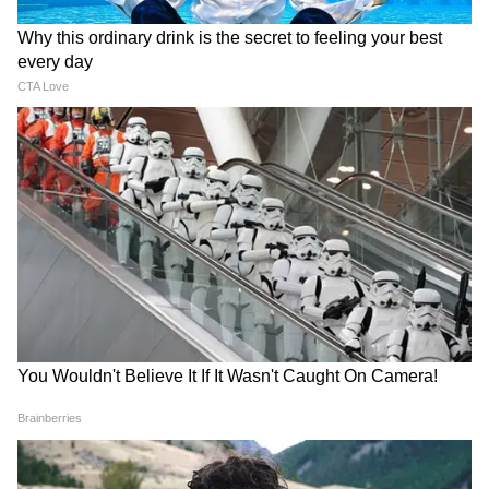
অথবা গর্ভবতী মহিলাদের সুবিধার জন্য
ব্যাটারিচালিত গাড়ির বন্দোবস্ত রয়েছে। বেশিরভাগ
বড় স্টেশনে এই পরিষেবাটি সম্পূর্ণ বিনামূল্যে বা খুব
কম খরচে পাওয়া যায়।
4
5
Image Credit :
Gemini
বিশেষ 'নার্সিং রুম'
অন্যদিকে, আপনি যদি এসি ক্লাসে (1AC, 2AC,
3AC) বুক করেন, তাহলে বেডশিট, কম্বল, বালিশ