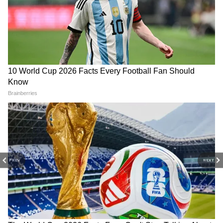
Fi পরিষেবা দেয়। স্টেশনে ঢুকে আপনার মোবাইল
নম্বর দিয়ে OTP ভেরিফাই করলেই প্রথম ৩০ মিনিট
হাই-স্পিড ইন্টারনেট একদম বিনামূল্যে ব্যবহার
করতে পারবেন (train passenger services
India)।
PREV
NEXT