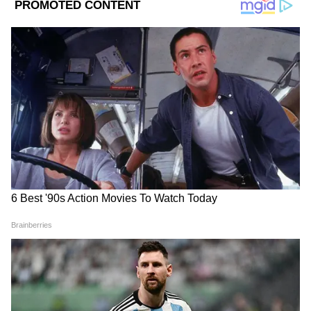
5
Image Credit :
Gemini
হাই-স্পিড ইন্টারনেট একদম বিনামূল্যে
ট্রেনে সফরের সময়, আপনি বা আপনার কোনও
সহযাত্রী অসুস্থ হয়ে পড়লে একেবারেই ভয় পাবেন
না। সঙ্গে সঙ্গে TTE-কে জানান বা রেলের হেল্পলাইন
নম্বর '139'-এ ফোন করুন। পরের স্টেশনেই আপনার
জন্য বিনামূল্যে প্রাথমিক চিকিৎসা বা ডাক্তারি
সাহায্যের ব্যবস্থা করা হবে। সেইসঙ্গে, দেশের
৬,০০০-এর বেশি গুরুত্বপূর্ণ স্টেশনে রেল এই মুহূর্তে
'রেলওয়্যার' (RailWire)-এর মাধ্যমে বিনামূল্যে Wi-