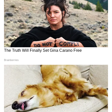
এবং ছোট তোয়ালের জন্য আলাদা করে টাকা দিতে
হবে না। রেলকর্মীরা দিতে ভুলে গেলে, আপনি চেয়ে
নিতে পারেন। (মনে রাখবেন, গরিব রথ-এর মতো
কিছু ট্রেনে এইসবের জন্য আলাদা চার্জ লাগে।)
ছোট শিশুদের সঙ্গে ভ্রমণকারী মায়েদের কথা ভেবে
দেশের অনেক বড় স্টেশনে এখন বিশেষ 'নার্সিং রুম'
তৈরি করা হয়েছে। মায়েরা এই নিরাপদ ও শান্ত
পরিবেশে কোনও খরচ ছাড়াই শিশুদের স্তন্যপান
করাতে পারেন।
5
5