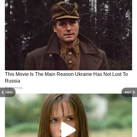
Related Articles
উচ্চমাধ্যমিকে প্রথম আদৃতকে ভিডিও কলে শুভেচ্ছা
মুখ্যমন্ত্রী শুভেন্দুর, দেখুন ভিডিও
DOWNLOAD APP
পরের বছর থেকেই উচ্চমাধ্যমিকে নতুন নিয়ম, কী কী
বদল এল জেনে নিন একাদশের পড়ুয়ারা
PREV
NEXT
RECOMMENDED STORIES
ক্যান্সারকে জয় করে উচ্চমাধ্যমিকে দশম
এমনকি, চিকিৎসার জন্য তাঁর পরিবার নিয়ে
মুম্বইয়ের টাটা হাসপাতালে নিয়ে যায় অদ্রিজাকে।
মাসের পর মাস ধরে চলতে থাকে কর্কট রোগের