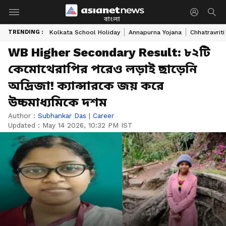
বাংলা
TRENDING :
Kolkata School Holiday
Annapurna Yojana
Chhatravriti
WB Higher Secondary Result: ৮২টি
কেমোথেরাপির পরেও লড়াই ছাড়েনি
অদ্রিজা! ক্যান্সারকে জয় করে
উচ্চমাধ্যমিকে দশম
Author :
Subhankar Das
|
Career
Updated :
May 14 2026, 10:32 PM IST