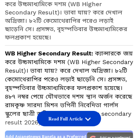
করে উচ্চমাধ্যমিকে দশম (WB Higher
Secondary Result)। ভাবা যায়? করে দেখাল
অদ্রিজা। ৮২টি কেমোথেরাপির পরেও লড়াই
ছাড়েনি সে। প্রসঙ্গত, বৃহস্পতিবার উচ্চমাধ্যমিকের
ফলপ্রকাশ হয়েছে।
WB Higher Secondary Result:
ক্যান্সারকে জয়
করে উচ্চমাধ্যমিকে দশম (WB Higher Secondary
Result)। ভাবা যায়? করে দেখাল অদ্রিজা। ৮২টি
কেমোথেরাপির পরেও লড়াই ছাড়েনি সে। প্রসঙ্গত,
বৃহস্পতিবার উচ্চমাধ্যমিকের ফলপ্রকাশ হয়েছে।
৪৮৭ নম্বর পেয়ে যৌথভাবে দশম স্থান অর্জন করেছে
রামকৃষ্ণ সারদা মিশন ভগিনী নিবেদিতা গার্লস
স্কুলের ছাত্রী অদ্রিজা গণ (wb higher secondary
Read Full Article
result 2026)।
Add Asianetnews Bangla as a Preferred