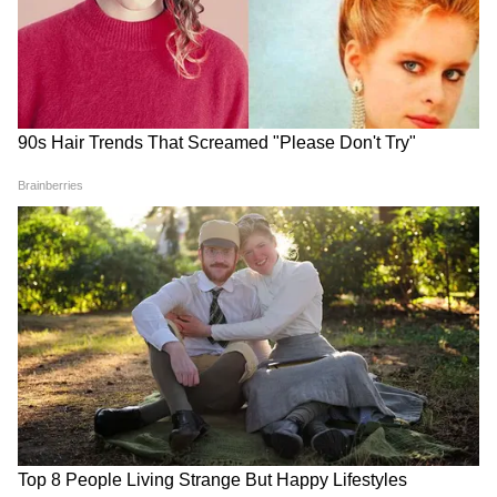
প্রতিমাসে কত তারিখে ঢুকবে অন্নপূর্ণার ৩
আরও খবরের আপডেট পেতে চোখ রাখুন
হাজার টাকা?
আমাদের হোয়াটসঅ্যাপ চ্যানেলে, ক্লিক করুন
এখানে।