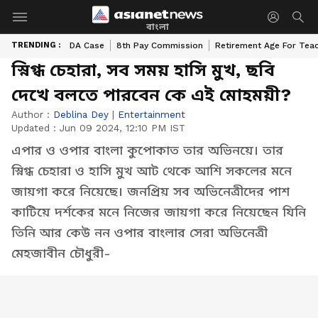
বাংলা
TRENDING :
DA Case
8th Pay Commission
Retirement Age For Tea
স্নিগ্ধ চেহারা, সব সময় হাসি মুখ, ছবি
দেখে বলতে পারবেন কে এই মোহময়ী?
Author :
Deblina Dey
|
Entertainment
Updated :
Jun 09 2024, 12:10 PM IST
এপার ও ওপার বাংলা কুপোকাত তার অভিনয়ে। তার
স্নিগ্ধ চেহারা ও হাসি মুখ আট থেকে আশি সকলের মনে
জায়গা করে নিয়েছে। জনপ্রিয় সব অভিনেত্রীদের পাশ
কাটিয়ে দর্শকের মনে নিজের জায়গা করে নিয়েছেন যিনি
তিনি আর কেউ নন ওপার বাংলার সেরা অভিনেত্রী
মেহজাবীন চৌধুরী-