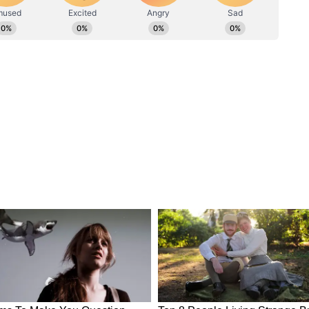
ew post on Instagram
র্চা লেগেই রয়েছে। মনামী ঘোষের প্রোফাইলে ঢুঁ