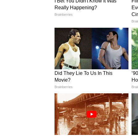
মারলেই কখন পাহাড় আবার কখন ন
ঘুরতে যেতে ভীষণই পছন্দ করেন। ক
এদিক-ওদিক বেরিয়ে পড়েন টলি নায়
সেলিব্রেট করেছেন মনামী ঘোষ। সে
ব্যাংকক থেকে একের পর এক ছবি ও ভ
মনামী ঘোষ। থাইল্যান্ডে সেক্সি ফি
ভিডিও শেয়ার করেছেন নায়িকা, নেটদ
রাতারাতি নেটপাড়ার উত্তাপ বাড়ি
ভক্তরা। কোমরের ভাঁজে শরীরী নেশায় 
সৌন্দর্য যেন দ্বিগুণ বেড়ে যাচ্ছে। 
ইন্ডাস্ট্রিতে এমন খুব কমই অভিনে
তা বোঝাটা মুশকিল। সেই তালিকায়
সেনসেশন মনামী ঘোষের ছবি দেখার জ
রাখতে নিয়মিত কিছু না কিছু করেই থা
টলি নায়িকা । অভিনেত্রীর অ্যাটিটিউট