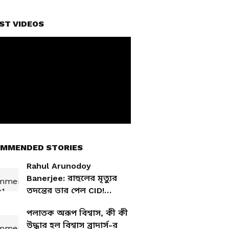
ST VIDEOS
MMENDED STORIES
Rahul Arunodoy
Banerjee: রাহুলের মৃত্যুর
তদন্তের ভার পেল CID!
অভিনেতার মৃত্যুর কারণ
পলাতক অরূপ বিশ্বাস, কী কী
জানতে মরিয়া মুখ্যমন্ত্রী
উদ্ধার হল বিশ্বাস ব্রাদার্স-র
শুভেন্দু