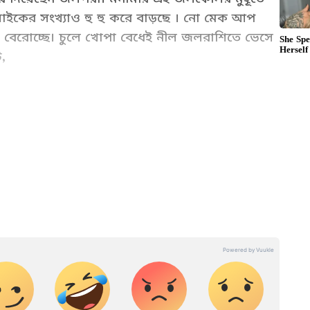
লাইকের সংখ্যাও হু হু করে বাড়ছে । নো মেক আপ
রে বেরোচ্ছে। চুলে খোপা বেধেই নীল জলরাশিতে ভেসে
,
নেমা খবর): Check out Latest Bengali Cinema
ty gossip, movie trailers, bangali celebrity
et News Bangla.