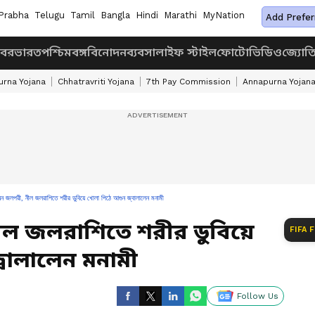
Prabha
Telugu
Tamil
Bangla
Hindi
Marathi
MyNation
Add Prefer
খবর
ভারত
পশ্চিমবঙ্গ
বিনোদন
ব্যবসা
লাইফ স্টাইল
ফোটো
ভিডিও
জ্যোত
rna Yojana
Chhatravriti Yojana
7th Pay Commission
Annapurna Yojan
েন জলপরী, নীল জলরাশিতে শরীর ডুবিয়ে খোলা পিঠে আগুন জ্বালালেন মনামী
ীল জলরাশিতে শরীর ডুবিয়ে
FIFA 
বালালেন মনামী
Follow Us