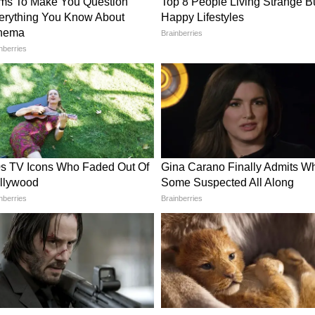
ীল জলরাশির গভীরে ঘুরে আসতে পারবেন নিমেষে।
াজের ফাঁকে সময় মিলতেই ফ্রেশ অক্সিজেন নিতে
িকা। বিদেশের মাটিতেই চলতি বছরের জন্মদিনটা
ই ঝলক ভক্তদের সঙ্গে শেয়ারও করেছেন টলি নায়িকা।
িডিও শেয়ার করে নেটপাড়ায় উত্তাপ বাড়াচ্ছেন
গার ফ্লন্টস করে জলের মাঝখানে একাধিক ছবি ও
ুনিয়ায় ভাইরাল সেই ছবি। বিকিনি ছবি পোস্ট করে
য়ে চলেছেন মনামী। যা দেখে চোখ ফেরাতে পারছেন না
বুঁদ হয়েছেন ভক্তরা। যত দিন যাচ্ছে অভিনেত্রীর
অভিনেত্রীর উষ্ণতায় পুড়ে ছাই নেটিজেনরা। টলি
ত্রী আছেন যাদের আসল বয়স বাড়ছে না দিন দিন কমছে
 সবার আগেই রয়েছেন মনামী ঘোষ। নেটদুনিয়ার হট
ন্য রীতিমতো মুখিয়ে থাকেন ভক্তরা। ভক্তদের ধরে
কেন মনামী। সোশ্যাল মিডিয়াতেও প্রচন্ড অ্যাক্টিভ
ে মুগ্ধ সাইবারবাসী।