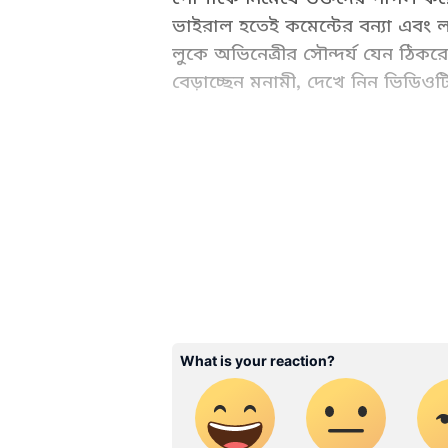
ভাইরাল হতেই কমেন্টের বন্যা এবং 
লুকে অভিনেত্রীর সৌন্দর্য যেন ঠিক
বেড়াচ্ছেন মনামী, দেখে নিন ভিডিওটি
Bengali Cinema News (বাংলা সি
News covering tollywood celebri
news and much more at Asian
ABOUT THE AUTHOR
WD
Web Desk - ANB