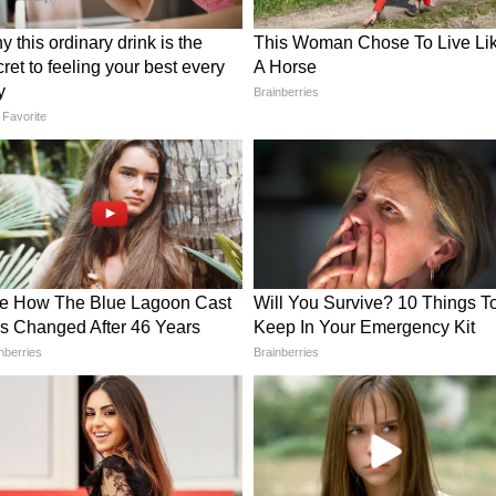
ছিলেন নুসরত ফারিয়া। প্রেমিক রনি রিয়াদ রশিদের
 নিয়েছিলেন নুসরত। বাগদানের ছবি শেয়ার করে
দের মধ্যে সম্পর্ক ছিল। দুই পরিবারের সম্মতিতে
েছে। সাংবাদিকদের মুখোমুখি হয়ে নুসরত বলেছিলেন,
 করোনা মহামারী কাটলেই অনুষ্ঠান করে বিয়ে করব।
াওয়াব। তবে তারপর কেটে যায় দু বছরের বেশি সময়।
ঠতে শুরু করলে ২০২২ সালের শেষের দিকেই নুসরত
া। তবে রণির সঙ্গে তাদের যোগাযোগ থাকছে এবং
াদমাধ্যমেও তিনি আগেই জানিয়েছিলেন, যে আমাদের
দ্ব নেই তবে বিয়েটা আর হচ্ছে না। এবার
ল মিডিয়ায় বিচ্ছেদের ঘোষণা করলেন নুসরত।
দেশেও কাজ করেছেন বেশ কয়েকটি সিনেমায়। টলি
পরীতেও দেখা গেছে তাকে। বেশ কয়েকটি সিনেমাতেই তার
ত্র কয়েকদিন আগেই অভিনেতা অঙ্কুশের বিপরীতে 'ভয়'
 তার হাতে আরও কয়েকটি ছবির কাজও রয়েছে।খুব
ন ছবিতে দেখা যাবে নুসরত ফারিয়াকে।