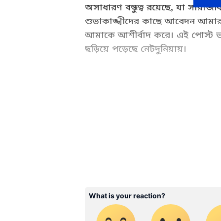
অসাধারণ বন্ধুত্ব রয়েছে, যা সারা
শুভাকাঙ্খীদের কাছে আবেদন আমা
আমাকে আশীর্বাদ করে। এই পোস্ট ভ
ছড়িয়ে পড়েছে নেটদুনিয়ায়।
Bengali Cinema News (বাংলা সি
News covering tollywood celebri
news and much more at Asian
ABOUT THE AUTHOR
WD
Web Desk - ANB