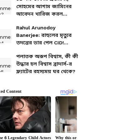
সোহমের আগাম জামিনের
আবেদন খারিজ করল
বালুরঘাট আদালত
Rahul Arunodoy
Banerjee: রাহুলের মৃত্যুর
তদন্তের ভার পেল CID!
অভিনেতার মৃত্যুর কারণ
পলাতক অরূপ বিশ্বাস, কী কী
জানতে মরিয়া মুখ্যমন্ত্রী
উদ্ধার হল বিশ্বাস ব্রাদার্স-র
শুভেন্দু
ফ্ল্যাটের রহস্যময় ঘর থেকে?