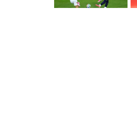
About Website
Terms Of