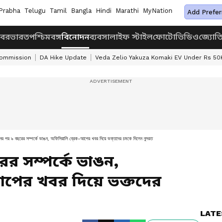
Prabha
Telugu
Tamil
Bangla
Hindi
Marathi
MyNation
Add Prefer
খবর
ভারত
পশ্চিমবঙ্গ
বিনোদন
ব্যবসা
লাইফ স্টাইল
ফোটো
ভিডিও
জ্যোত
Commission
DA Hike Update
Veda Zelio Yakuza Komaki EV Under Rs 50
নের পর ৯ বছরের সম্পর্কে ভাঙন, অফিসিয়ালি ব্রেক-আপের খবর দিয়ে ভক্তদের চমকে দিলেন নুসরত
র সম্পর্কে ভাঙন,
আপের খবর দিয়ে ভক্তদের
LATE