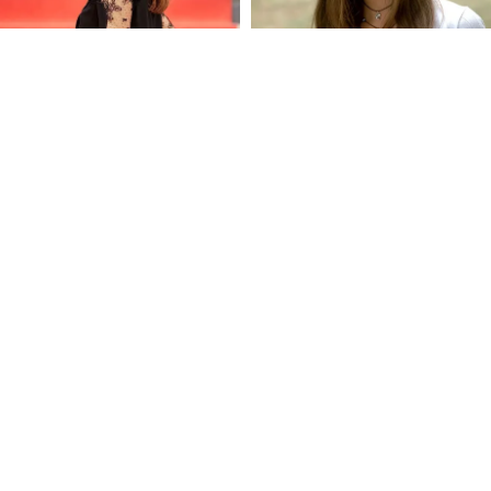
FOLLOW U
 Use
Privacy Policy
CSAM Policy
Complaint Redressal - Website
Complianc