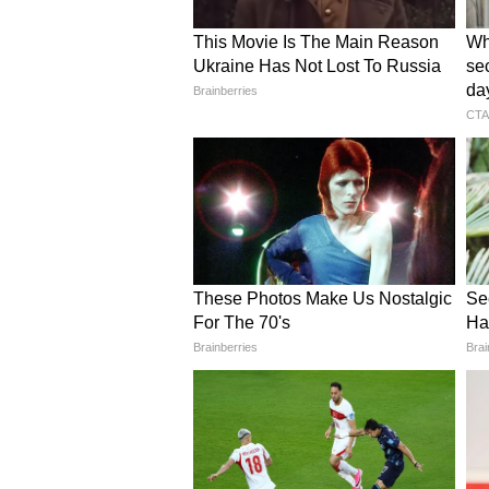
২০২০ সালে মার্চ মাসে বাগদান সেরে
সঙ্গে আংটি বদলের ছবি শেয়ার করে
নুসরত লিখেছিলেন, সাত বছর ধরে আমা
পারিবারিকভাবে বাগদান সম্পন্ন হয়
হঠাৎ করে সবকিছু ঠিকঠাক হয়েছিল।
এবং তখন সবাইকে নিমন্ত্রণ করে খ
বিয়ে কবে করছেন তা নিয়ে প্রশ্ন উ
জানিয়েছিলেন, তারা বিয়ে করছেন ন
বন্ধুত্বও থাকছে। বাংলাদেশের সংব
মধ্যে কোনও সম্পর্ক নেই, কোনও দ্বন্
পাকাপাকিভাবে অফিসিয়ালি সোশ্যা
বাংলাদেশি অভিনেত্রী বর্তমানে এ
ইন্ডাস্ট্রির সুপারস্টার জিতের বি
উজ্জ্বল উপস্থিতি নজরে এসেছে। মা
ছবিতে দেখা গেছে তাকে। এছাড়াও
শীঘ্রই অঙ্কুশের সঙ্গে বিবাহ অভিযা