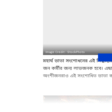
Image Credit :
StockPhoto
মহার্ঘ ভাতা সংশোধনের এই সিদ্ধান্তটি
জন কর্মীর জন্য লাভজনক হবে। এছাড়া
অংশীজনরাও এই সংশোধিত ভাতা কা