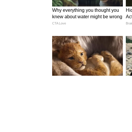
Image Credit :
Pixabay
সরকারি হিসাব অনুযায়ী, মহার্ঘ ভাতা 
৯.৩৫ কোটি টাকার অতিরিক্ত ব্যয়ের 
প্রভাব ১১২ কোটি টাকা ছাড়িয়ে যাবে
5
6