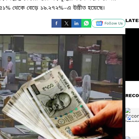
১৭.৬৫১% থেকে বেড়ে ১৯.২৭২%-এ উন্নীত হয়েছে।
LATE
Follow Us
RECO