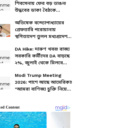
শিবসেনায় ফের বড় ভাঙন!
উদ্ধবের ডাকা বৈঠকে
আসবেন কি ৬ বিদ্রোহী
অভিষেক বন্দ্যোপাধ্যায়ের
সাংসদ?
গ্রেফতারি পরোয়ানায়
স্থগিতাদেশ তুলল মধ্যপ্রদেশ
হাইকোর্ট, এবার কি তবে...
DA Hike: দারুণ খবর! রাজ্য
সরকারি কর্মীদের DA বাড়ছে
২%, জুলাই থেকে মিলবে
বর্ধিত টাকা? জারি বিজ্ঞপ্তি
Modi Trump Meeting
2026: পাশে আছে আমেরিকা!
"আমরা বাণিজ্য চুক্তি নিয়ে
কাজ করছি", মোদীর সঙ্গে
বৈঠকের পর সাফ জানালেন
ট্রাম্প