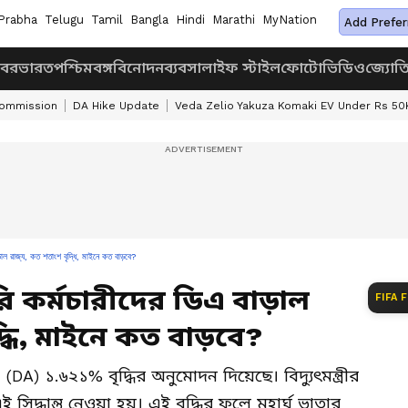
Prabha
Telugu
Tamil
Bangla
Hindi
Marathi
MyNation
Add Prefer
খবর
ভারত
পশ্চিমবঙ্গ
বিনোদন
ব্যবসা
লাইফ স্টাইল
ফোটো
ভিডিও
জ্যোত
Commission
DA Hike Update
Veda Zelio Yakuza Komaki EV Under Rs 50
 রাজ্য, কত শতাংশ বৃদ্ধি, মাইনে কত বাড়বে?
 কর্মচারীদের ডিএ বাড়াল
FIFA 
্ধি, মাইনে কত বাড়বে?
(DA) ১.৬২১% বৃদ্ধির অনুমোদন দিয়েছে। বিদ্যুৎমন্ত্রীর
দ্ধান্ত নেওয়া হয়। এই বৃদ্ধির ফলে মহার্ঘ ভাতার