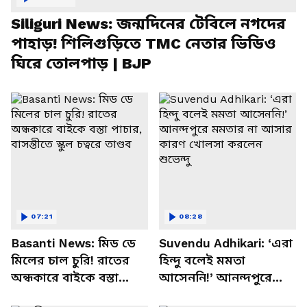
Siliguri News: জন্মদিনের টেবিলে নগদের
পাহাড়! শিলিগুড়িতে TMC নেতার ভিডিও
ঘিরে তোলপাড় | BJP
07:21
08:28
Basanti News: মিড ডে
Suvendu Adhikari: ‘এরা
মিলের চাল চুরি! রাতের
হিন্দু বলেই মমতা
অন্ধকারে বাইকে বস্তা
আসেননি!’ আনন্দপুরে
পাচার, বাসন্তীতে স্কুল
মমতার না আসার কারণ