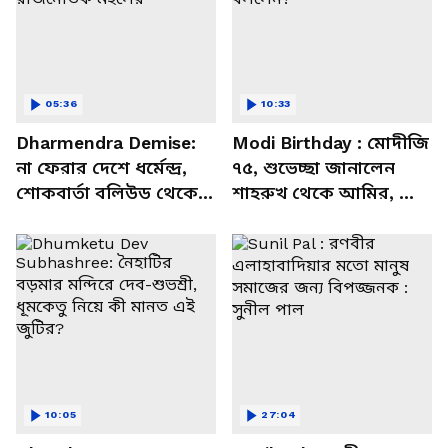
05:36
10:33
Dharmendra Demise:
Modi Birthday : মোদীজি
না ফেরার দেশে ধর্মেন্দ্র,
৭৫, শুভেচ্ছা জানালেন
শোকবার্তা বলিউড থেকে
শাহরুখ থেকে আমির, কী
রাজনৈতিক মহলের
বললেন?
10:05
27:04