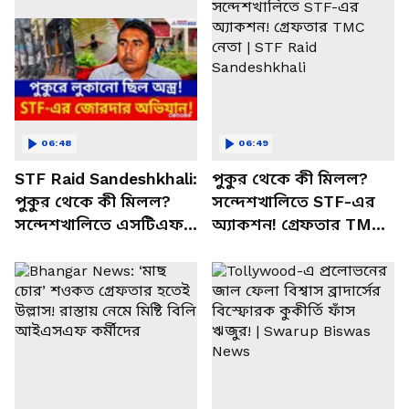
06:48
06:49
STF Raid Sandeshkhali:
পুকুর থেকে কী মিলল?
পুকুর থেকে কী মিলল?
সন্দেশখালিতে STF-এর
সন্দেশখালিতে এসটিএফ-
অ্যাকশন! গ্রেফতার TMC
এর অ্যাকশন! গ্রেফতার
নেতা | STF Raid
তৃণমূল নেতাসহ ৬
Sandeshkhali