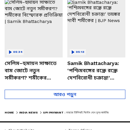
চত্বরে তাণ্ডব
খোলসা করলেন শুভেন্দু
05:34
05:13
সেলিম–হুমায়ন সাক্ষাতে
Samik Bhattacharya:
বাম জোটে নতুন
‘পশ্চিমবঙ্গের রন্ধ্রে রন্ধ্রে
সমীকরণ? শমীকের
দেশবিরোধী চক্রান্ত!’
বিস্ফোরক প্রতিক্রিয়া |
ভয়ঙ্কর দাবী শমীকের |
Samik Bhattacharya
BJP News
আরও পড়ুন
HOME
INDIA NEWS
UPI PAYMANT : ভারতের ইউপিআই সিস্টেম দেখে মুগ্ধ জার্মানির মন্ত্রী, দেখুন ভিডিও