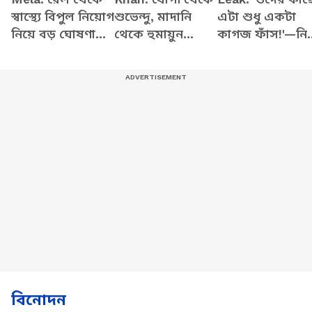
স্বাস্থ্যে বিপুল নিয়োগ
শুভেন্দু, মাদানি
এটা শুধু একটা
নিয়ে বড় ঘোষণা
থেকে হুমায়ুন
কাগজ ফাঁস!'—নি
প্রধানমন্ত্রী মোদীর
কবির! সব ইস্যুতে
পড়ুয়াদের হয়ে গর্
বিস্ফোরক বিজেপি
উঠলেন খান স্যার
নেত্রী নাজিয়া ইলাহি
খান!
বিনোদন