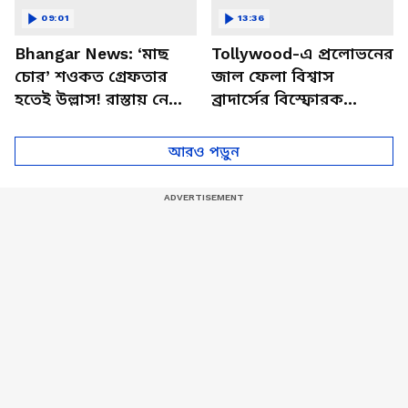
09:01
13:36
Bhangar News: ‘মাছ
Tollywood-এ প্রলোভনের
চোর’ শওকত গ্রেফতার
জাল ফেলা বিশ্বাস
হতেই উল্লাস! রাস্তায় নেমে
ব্রাদার্সের বিস্ফোরক
মিষ্টি বিলি আইএসএফ
কুকীর্তি ফাঁস ঋজুর! |
কর্মীদের
Swarup Biswas News
আরও পড়ুন