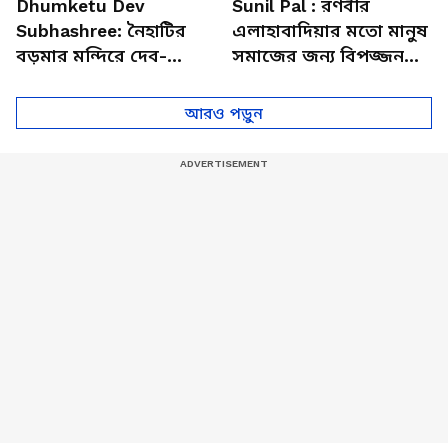
Dhumketu Dev
Sunil Pal : রণবীর
Subhashree: নৈহাটির
এলাহাবাদিয়ার মতো মানুষ
বড়মার মন্দিরে দেব-
সমাজের জন্য বিপজ্জনক :
শুভশ্রী, ধূমকেতু নিয়ে কী
সুনীল পাল
মানত এই জুটির?
আরও পড়ুন