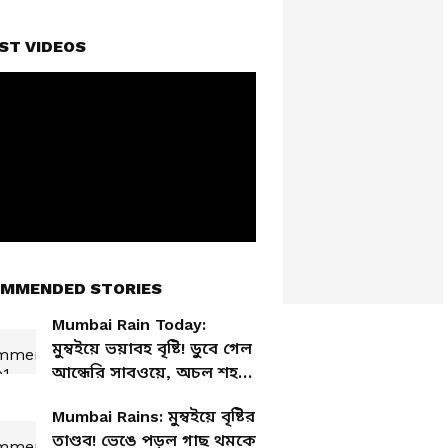
ST VIDEOS
MMENDED STORIES
Mumbai Rain Today:
মুম্বইয়ে ভয়াবহ বৃষ্টি! ডুবে গেল
আন্ধেরি সাবওয়ে, অচল শহর,
সামনে এল ভয়াবহ দৃশ্য!
Mumbai Rains: মুম্বইয়ে বৃষ্টির
তাণ্ডব! ভেঙে পড়ল গাছ থমকে