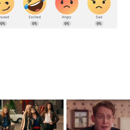
াতে উপস্থিত ছিলেন দেশের প্রধানমন্ত্রী নরেন্দ্র
ষ্ঠানিকভাবে বিদেশিনীকে সাড়ম্বরে স্বাগত জানানো হয়।
রাজনীতিককে একে অপরের উদ্দেশ্যে অভিবাদন ও
ভারত জি ২০-র অধিনায়কত্বের দায়িত্বভার
র মধ্যে এই সুসম্পর্ক সারা বিশ্বের কাছে নিঃসন্দেহে এক
 টক্কর দিচ্ছে বিজেপি, ৫০ থেকে ৪৬-এর মধ্যেই
িতে দ্বিতীয় রাউন্ড গণনার পরও এগিয়ে কংগ্রেস,
াজ্যে হাড্ডাহাড্ডি লড়াইয়ের ফলাফল আজ