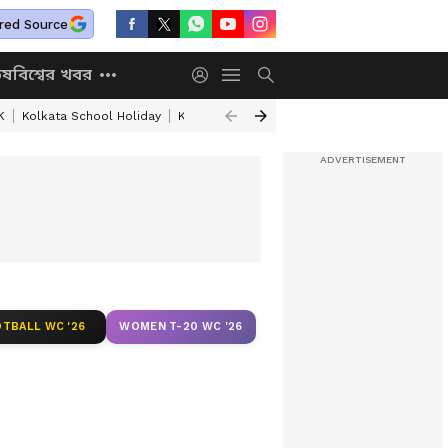
red Source
িষ
বিশ্বের খবর
K
Kolkata School Holiday
Kolkata Weather Update
West Bengal Wea
TBALL WC '26
WOMEN T-20 WC '26