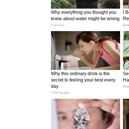
চুমু খেতে গেলে প্রেমিকার ঠোঁটে ঠো
এনে দেবে নরম ওষ্ঠের স্বাদ