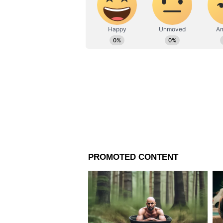
আজ নয়াদিল্লিতে মেলোনিকে স্বাগত জান
মোদী। দিল্লিতে রাষ্ট্রপতি ভবনে আনু
করমর্দন এবং হাসিমুখে দুই তাবড় 
শুভেচ্ছা বিনিময় করতে দেখা যায়। 
পাওয়াকালীন দুই দেশের প্রধান মন্ত্রী
অনন্য নজির।
আরও পড়ুন-
নাগাল্যান্ডে জোটবদ্ধভাবে জোরালো
ওঠানামা করছে স্কোর
Bypoll Results Update: সাগরদিঘ
তবে কি ক্ষমতার হাত বদল? পাঁচ র