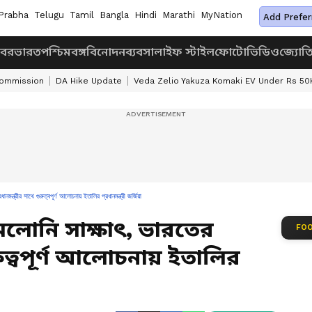
Prabha
Telugu
Tamil
Bangla
Hindi
Marathi
MyNation
Add Prefer
খবর
ভারত
পশ্চিমবঙ্গ
বিনোদন
ব্যবসা
লাইফ স্টাইল
ফোটো
ভিডিও
জ্যোত
Commission
DA Hike Update
Veda Zelio Yakuza Komaki EV Under Rs 50
নমন্ত্রীর সাথে গুরুত্বপূর্ণ আলোচনায় ইতালির প্রধানমন্ত্রী জর্জিয়া
মেলোনি সাক্ষাৎ, ভারতের
FOO
গুরুত্বপূর্ণ আলোচনায় ইতালির