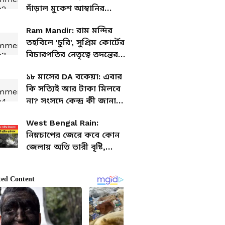
দাঁড়াল মুকেশ আম্বানির
কনভয়! দেখুন
Ram Mandir: রাম মন্দির
তহবিলে 'চুরি', সুপ্রিম কোর্টের
বিচারপতির নেতৃত্বে তদন্তের
দাবি কংগ্রেসের
১৮ মাসের DA বকেয়া: এবার
কি সত্যিই আর টাকা মিলবে
না? সংসদে কেন্দ্র কী জানাল,
কারা প্রভাবিত হবেন?
West Bengal Rain:
নিম্নচাপের জেরে কবে কোন
জেলায় অতি ভারী বৃষ্টি,
জানিয়ে দিল আবহাওয়া
দফতর