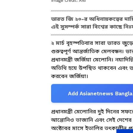
Image Credit:
ANI
ভারত জি ২০-র অধিনায়কত্বের দায়িত্
এই সুসম্পর্ক সারা বিশ্বের কাছে ন
২ মার্চ বৃহস্পতিবার সারা ভারত জ
গুরুত্বপূর্ণ আন্তর্জাতিক মেলবন্ধন।
প্রধানমন্ত্রী জর্জিয়া মেলোনি। নয়
অতিথি হয়ে উপস্থিত থাকবেন এবং ভার
করবেন জর্জিয়া।
Add Asianetnews Bangla 
প্রধানমন্ত্রী মেলোনির দুই দিনের সফর
আন্তোনিও তাজানি এবং সেই দেশের উচ
অক্টোবর মাসে ইতালির তৎকালীন প্র