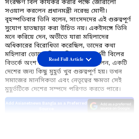
সংরক্ষণ বিল কার্যকর করার পক্ষে জোরালো
সওয়াল করলেন প্রধানমন্ত্রী নরেন্দ্র মোদী।
বৃহস্পতিবার তিনি বলেন, সাংসদদের এই গুরুত্বপূর্ণ
সুযোগ হাতছাড়া করা উচিত নয়। একইসঙ্গে তিনি
মনে করিয়ে দেন, অতীতে যারা মহিলাদের
অধিকারের বিরোধিতা করেছিল, তাদের কথা
মহিলারা ভোলেননি। সংবিধান সংশোধনী বিলের
Read Full Article
বিতর্কে অংশ নিয়ে প্রধানমন্ত্রী মোদী বলেন, একটি
দেশের জন্য কিছু মুহূর্ত খুব গুরুত্বপূর্ণ হয়। তখন
সমাজের মানসিকতা এবং নেতৃত্বের ক্ষমতা সেই
মুহূর্তটিকে দেশের সম্পদে পরিণত করতে পারে।
Add Asianetnews Bangla as a Preferred
Source
মহিলা সংরক্ষণ বিল নিয়ে বার্তা মোদীর
LATEST VIDEOS