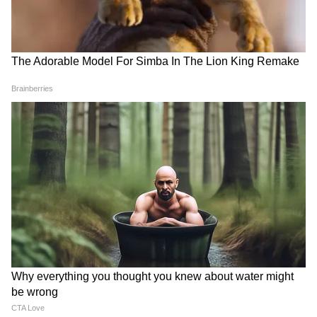
কারা তাদের অধিকারের বিরুদ্ধে দাঁড়িয়েছিল।" তিনি
বলেন, 'বিকশিত ভারত'-এর স্বপ্ন মানে শুধু রেল,
রাস্তা বা পরিকাঠামো নয়। "বিকশিত ভারত মানে
'সবকা সাথ, সবকা বিকাশ' (সবার সঙ্গে, সবার
উন্নয়ন)।" এদিন লোকসভায় The Constitution
(One Hundred and Thirty-First
Amendment) Bill, 2026, The Union
Territories Laws (Amendment) Bill, 2026
এবং The Delimitation Bill, 2026 পেশ করা হয়
এবং আলোচনার জন্য গ্রহণ করা হয়। প্রধানমন্ত্রী
বিলগুলির জন্য সর্বসম্মত সমর্থন চেয়েছেন। বিরোধী
দলগুলি ডিলিমিটেশন বিল নিয়ে তীব্র উদ্বেগ প্রকাশ
করেছে।