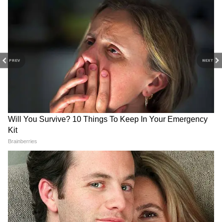
PREV
NEXT
LPG Rule: ১ জুন থেকে রান্নার
Astronomy: মহাকাশ নিয়ে
গ্যাসে কড়া নিয়ম! ‘এক পরিবার,
ভারতের পুরনো প্রেম, 'মন কি
এক কানেকশন’ নীতিতে চরম
বাত'-এ বললেন মোদী
বিপাকে পড়বেন এঁরা
Related Articles