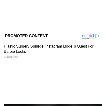
একে আরও উন্নত পর্যায়ে নিয়ে যেতে পারতাম।
সময়ের সঙ্গে তাল মিলিয়ে এতে পরিবর্তন আনা হয়,
এটাই গণতন্ত্রের সৌন্দর্য। আমাদের দেশ 'গণতন্ত্রের
জননী' (Mother of Democracy)। আমাদের
গণতন্ত্র হাজার হাজার বছরের একটি বিকাশের
যাত্রা, এবং এই হাউসের আমরা সবাই এই যাত্রায়
একটি নতুন মাত্রা যোগ করার শুভ সুযোগ
পেয়েছি।" তিনি সাংসদদের এই বিল পাস করে
দেশকে একটি নতুন দিশা দেখানোর আহ্বান জানান।
DOWNLOAD APP
RECOMMENDED STORIES