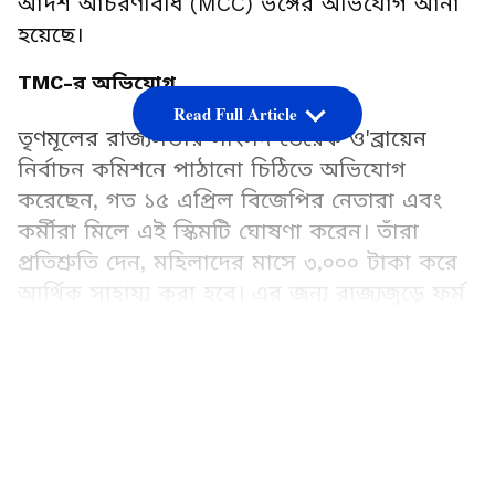
আদর্শ আচরণবিধি (MCC) ভঙ্গের অভিযোগ আনা
হয়েছে।
TMC-র অভিযোগ
Read Full Article
তৃণমূলের রাজ্যসভার সাংসদ ডেরেক ও'ব্রায়েন
নির্বাচন কমিশনে পাঠানো চিঠিতে অভিযোগ
করেছেন, গত ১৫ এপ্রিল বিজেপির নেতারা এবং
কর্মীরা মিলে এই স্কিমটি ঘোষণা করেন। তাঁরা
প্রতিশ্রুতি দেন, মহিলাদের মাসে ৩,০০০ টাকা করে
আর্থিক সাহায্য করা হবে। এর জন্য রাজ্যজুড়ে ফর্ম
বিলি করাও শুরু হয়ে গিয়েছে।
LATEST VIDEOS
তৃণমূল তাদের চিঠিতে উদ্বেগ প্রকাশ করে
জানিয়েছে, টাকার প্রতিশ্রুতি দিয়ে মহিলাদের এই
ফর্ম পূরণ করতে উৎসাহিত করা হচ্ছে। ভোটের মুখে