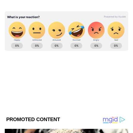
ভোটারদের প্রভাবিত করার জন্য এটা আসলে ঘুষ
ছাড়া আর কিছুই নয়। তৃণমূলের অভিযোগ,
অর্থনৈতিকভাবে দুর্বল মহিলাদের টার্গেট করে
ভোটের সুবিধা পেতেই এই পরিকল্পিত চেষ্টা চালাচ্ছে
বিজেপি।
ABOUT THE AUTHOR
Saborni Mitra
SM
সাবর্ণী মিত্র, ২০০৩ সালে থেকে মিডিয়ার সঙ্গে যুক্ত। বর্ধমান
বিশ্ববিদ্যালয় থেকে সাংবাদিকতা ও গণজ্ঞাপণে স্নাতকোত্তর ডিগ্রি
রয়েছে। জাতীয়, আন্তর্জাতিক ও রাজ্যের খবর লেখেন। ক্রাইম
নিউজে আগ্রহী। যোগাযোগ: saborni.mitra@asianetnews.in
পশ্চিমবঙ্গ বিধানসভা নির্বাচন ২০২৬
শুভেন্দু অধিকারী
Follow Us