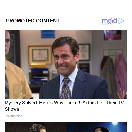
মুষলধারে বৃষ্টিপাতের কারণে বিমান চলাচলও
ব্যাহত হয়েছে, দিল্লি বিমানবন্দরে অবতরণের জন্য
নির্ধারিত দশটি ফ্লাইট অন্য দিকে ঘুরিয়ে দেওয়া
হয়েছে। আটটি ফ্লাইট জয়পুরে এবং দুটি লখনউতে
পুনঃনির্দেশিত হয়েছিল। ইন্ডিগো এয়ারলাইন্স প্রস্থান
এবং আগমনে চলমান বিলম্বের কথা জানিয়েছে, যা
সকাল পর্যন্ত অব্যাহত থাকবে বলে আশা করা হচ্ছে।
DOWNLOAD APP
তীব্র খারাপ আবহাওয়ার ফলে দিল্লির শিক্ষামন্ত্রী
আতিশি মার্লিনা বৃহস্পতিবার ১ আগস্ট রাজধানীতে
RECOMMENDED STORIES
স্কুলগুলি বন্ধ রাখার ঘোষণা করেছেন।