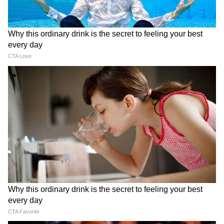
দিনের বেলা দিল্লির সর্বোচ্চ তাপমাত্রা রেকর্ড করা
হয়েছে ৩৭.৮ ডিগ্রি সেলসিয়াস পূর্ব দিল্লির গাজিপুর
এলাকায় একটি মর্মান্তিক ঘটনায়, তনুজা, ২২, এবং
তার তিন বছরের ছেলে একটি সাপ্তাহিক বাজার
LATEST VIDEOS
থেকে ফেরার সময় জলাবদ্ধ ড্রেনে পড়ে ডুবে যায়।
ড্রেনটি ছিল ১৫ ফুট গভীর ও ছয় ফুট চওড়া।
Dilip Ghosh: 'কেউ তৃণমূলীদের দলে নিলে
পুলিশ লাশ উদ্ধার করে পরবর্তী আইনানুগ ব্যবস্থা
সে সাসপেন্ড হবে', বিজেপি নেতাদের কড়া
গ্রহণ করছে।
বার্তা দিলীপের