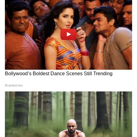
Suvendu Adhikari: ভবানীপুরের গুরুদ্বারে
গিয়ে বড় কথা মুখ্যমন্ত্রী শুভেন্দুর, হৃদয়
ছুঁলেন শিখদের