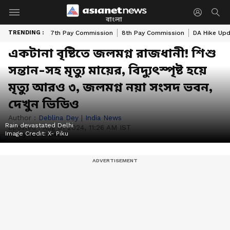
বাংলা
TRENDING :
7th Pay Commission
8th Pay Commission
DA Hike Up
একটানা বৃষ্টিতে জলমগ্ন রাজধানী! শিশু
সন্তান-সহ মৃত্যু মায়ের, বিদ্যুৎস্পৃষ্ট হয়ে
মৃত্যু আরও ৩, জলমগ্ন নয়া সংসদ ভবন,
দেখুন ভিডিও
Author :
Deblina Dey
|
India News
Rain devastated Delhi
Updated :
Aug 01 2024, 11:26 AM IST
Image Credit:
X- Piku