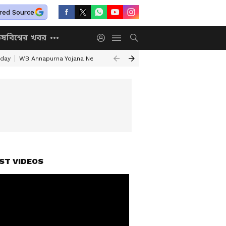
red Source
িষ
বিশ্বের খবর
iday
WB Annapurna Yojana New Portal
DA News
Annapurna Yojana He
ST VIDEOS