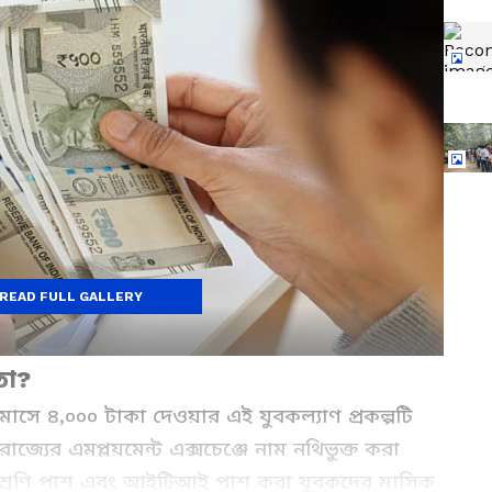
READ FULL GALLERY
তা?
াসে ৪,০০০ টাকা দেওয়ার এই যুবকল্যাণ প্রকল্পটি
 রাজ্যের এমপ্লয়মেন্ট এক্সচেঞ্জে নাম নথিভুক্ত করা
বাদশ শ্রেণি পাশ এবং আইটিআই পাশ করা যুবকদের মাসিক