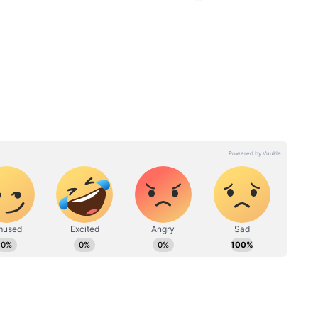
বা চাকরিপ্রার্থীদের অস্থায়ী আর্থিক সাহায্য দেয়,
তা বাড়ানোর সময় নিজেদের খরচ চালাতে পারেন।
বশক্তি’র
Bekar Bhata: জুনেই মিলবে
িলবে
বেকার ভাতা, কোথায় কীভাবে
েকার
আবেদন করবেন? কী নথি লাগবে?