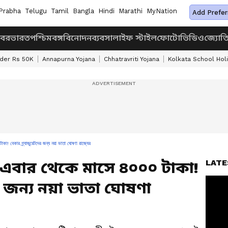
Prabha
Telugu
Tamil
Bangla
Hindi
Marathi
MyNation
Add Prefer
খবর
ভারত
পশ্চিমবঙ্গ
বিনোদন
ব্যবসা
লাইফ স্টাইল
ফোটো
ভিডিও
জ্যোত
nder Rs 50K
Annapurna Yojana
Chhatravriti Yojana
Kolkata School Hol
া! বেকার গ্র্যাজুয়েটদের জন্য নয়া ভাতা ঘোষণা রাজ্যের
LATE
 এবার থেকে মাসে ৪০০০ টাকা!
র জন্য নয়া ভাতা ঘোষণা