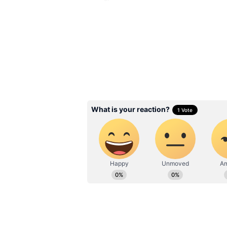
ভাতা দেওয়া হয়। এই প্রকল্পটি বেকার 
যাতে তাঁরা চাকরি খোঁজা বা দক্ষ
Related Articles
Yuva shakti: চালু হল ‘যু
পোর্টাল! জুন মাসেই কি ম
কড়কড়ে ৩ হাজার টাকা ব
ভাতা?