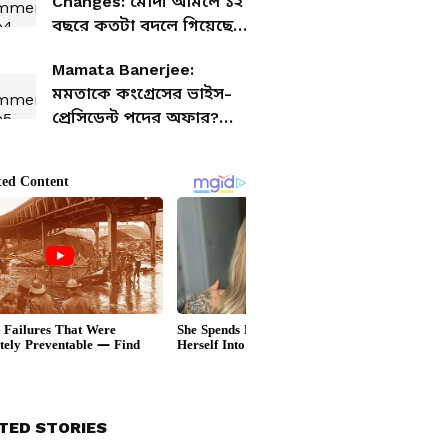
Changes: মোদী আমলে ১২
কংগ্রেস হাইকমান্ড
বছরে কতটা বদলে গিয়েছে
আয়করের রূপ?
Mamata Banerjee:
মমতাকে কংগ্রেসের ভাইস-
প্রেসিডেন্ট পদের অফার?
জল্পনা উড়িয়ে দিলেন কেসি
বেণুগোপাল
TED STORIES