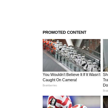
3
7
Image Credit :
StockPhoto