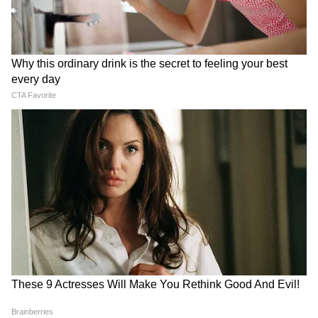
দলের নিযুক্ত দলনেতা ও হুইপ। অন্য কোনও
গোষ্ঠীকে যেন স্বীকৃতি না দেওয়া হয়; এবং (iii) এই
ধরনের কোনও আবেদন এলে, সিদ্ধান্ত নেওয়ার
আগে তৃণমূলকে যেন তার বক্তব্য পেশ করার সুযোগ
দেওয়া হয়। সংবিধানের দশম তফসিল লঙ্ঘিত হলে
দল যে কোনও আইনি পদক্ষেপ নেওয়ার অধিকার
রাখে, তাও আমরা জানিয়ে রাখছি।"
দলত্যাগ বিরোধী আইনের যুক্তি অভিষেকের
অভিষেকের চিঠিতে দলত্যাগ বিরোধী আইনের
সাংবিধানিক ও আইনি দিকগুলো তুলে ধরা হয়েছে।
তিনি সুপ্রিম কোর্টের 'সুবোধ দেশাই বনাম মহারাষ্ট্রের
রাজ্যপালের প্রধান সচিব ও অন্যান্য' (২০২৩)
মামলার রায়ের উল্লেখ করেছেন। তিনি মনে করিয়ে
দেন, একানব্বইতম সংবিধান সংশোধনের পর