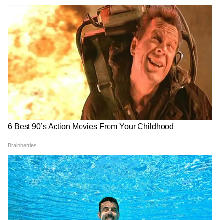
দলত্যাগ বিরোধী আইনে 'বিভাজন' (split) দেখিয়ে
পার পাওয়ার আর কোনও সুযোগ নেই।
আইন অনুযায়ী, দলে ভাঙনকে 'অনুমোদনযোগ্য
ঘটনা' হিসেবে দেখা হয় না, বরং এর জেরে সাংসদ
পদ খারিজও হতে পারে। পরিষদীয় দলের নেতা বা
হুইপ নিয়োগের ক্ষেত্রে চূড়ান্ত ক্ষমতা থাকে মূল
রাজনৈতিক দলের হাতে, পরিষদীয় দলের নয়।
চিঠিতে আরও বলা হয়েছে, "এই সবকিছুর মিলিত
ফল হল, বিদ্রোহীরা যে 'আলাদা গোষ্ঠী' হিসেবে
স্বীকৃতির আবেদন করতে চাইছে বলে শোনা যাচ্ছে,
তা আইনত ভিত্তিহীন এবং অগ্রাহ্য।" অভিষেক
আরও যুক্তি দেন, যদি দল মিশে যাওয়ার (merger)
চেষ্টা করাও হয়, তার জন্য দুটি শর্ত পূরণ করতে