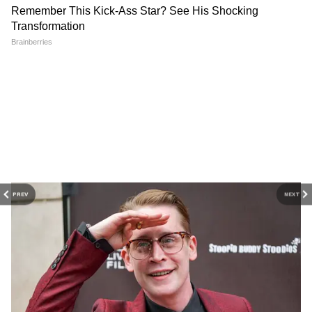
DOWNLOAD APP
RECOMMENDED STORIES
PREV
NEXT
Related Articles
Right To Walk: চিহ্নিত ফুটপাত
NEET Controversy: মোদী যুদ্ধ
দিয়ে হাঁটা একটি মৌলিক
থামাতে পারলে, পেপার ফাঁস
Abhishek Banerjee: ED-র তলবে সাড়া, প্রাথমিকে