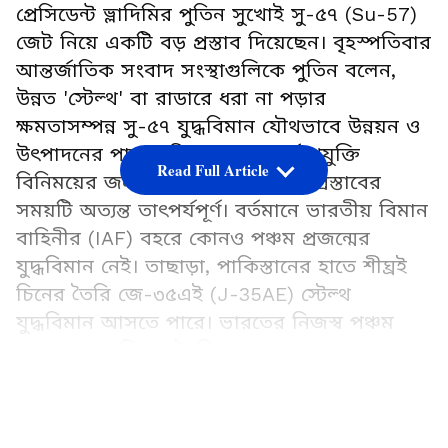
প্রেসিডেন্ট ভ্লাদিমির পুতিন সুখোই সু-৫৭ (Su-57)
জেট নিয়ে একটি বড় প্রস্তাব দিয়েছেন। বৃহস্পতিবার
আন্তর্জাতিক সংবাদ সংস্থাগুলিকে পুতিন বলেন,
উন্নত 'স্টেল্থ' বা রাডারে ধরা না পড়ার
ক্ষমতাসম্পন্ন সু-৫৭ যুদ্ধবিমান যৌথভাবে উন্নয়ন ও
উৎপাদনের পাশাপাশি এর গুরুত্বপূর্ণ প্রযুক্তি
Read Full Article
বিনিময়ের জন্যও রাশিয়া প্রস্তুত। এই প্রস্তাবের
সময়টি অত্যন্ত তাৎপর্যপূর্ণ। বর্তমানে ভারতীয় বিমান
বাহিনীর (IAF) বহরে কোনও পঞ্চম প্রজন্মের
যুদ্ধবিমান নেই। তাছাড়া, পাকিস্তানের হাতে শীঘ্রই
চিনের তৈরি জে-৩৫এই (J-35AE) স্টেল্থ
যুদ্ধবিমান আসতে পারে। ভারতের নিজস্ব পঞ্চম
প্রজন্মের যুদ্ধবিমান তৈরির প্রকল্প—'অ্যাডভান্সড
মিডিয়াম কমব্যাট এয়ারক্রাফট' (AMCA)—এখনও
LATEST VIDEOS
উন্নয়নের পর্যায়ে রয়েছে এবং এটি ২০৩০-এর
দশকের মাঝামাঝি সময়েই কেবল পরিষেবায় যুক্ত