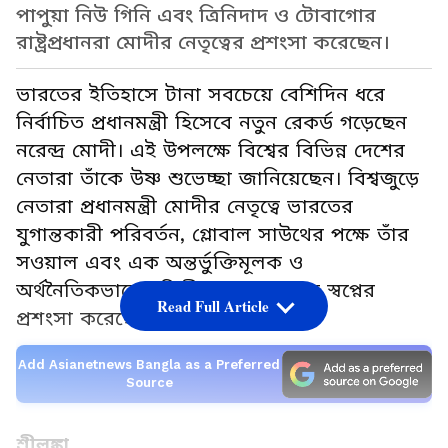
পাপুয়া নিউ গিনি এবং ত্রিনিদাদ ও টোবাগোর
রাষ্ট্রপ্রধানরা মোদীর নেতৃত্বের প্রশংসা করেছেন।
ভারতের ইতিহাসে টানা সবচেয়ে বেশিদিন ধরে
নির্বাচিত প্রধানমন্ত্রী হিসেবে নতুন রেকর্ড গড়েছেন
নরেন্দ্র মোদী। এই উপলক্ষে বিশ্বের বিভিন্ন দেশের
নেতারা তাঁকে উষ্ণ শুভেচ্ছা জানিয়েছেন। বিশ্বজুড়ে
নেতারা প্রধানমন্ত্রী মোদীর নেতৃত্বে ভারতের
যুগান্তকারী পরিবর্তন, গ্লোবাল সাউথের পক্ষে তাঁর
সওয়াল এবং এক অন্তর্ভুক্তিমূলক ও
অর্থনৈতিকভাবে গতিশীল ভারত গড়ার স্বপ্নের
Read Full Article
প্রশংসা করেছেন।
Add Asianetnews Bangla as a Preferred
Source
শ্রীলঙ্কা