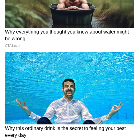
Donald Trump On
Solar Storm: গতি ঘণ্টায় ১৪০০
Netanyahu: 'সাবধান বিবি',
কিমি! তৈরি হয়েছে বিরাট
ইরানে এয়ার স্ট্রাইকে
সৌরঝড়, হু হু করে তাই বাড়ছে
নেতানিয়াহুকে হুঁশিয়ারি ট্রাম্পের
তাপমাত্রা?
Related Articles
weather: বাংলায় পা রেখেও কলকাতা থেকে মুখ
ফেরাল বর্ষা! প্যাচপ্যাচে গরমে আর কত দিন থাকতে
হবে দক্ষিণবঙ্গকে
Annapurna Bhandar: অন্নপূর্ণা ভাণ্ডারের ৩০০০ টাকা