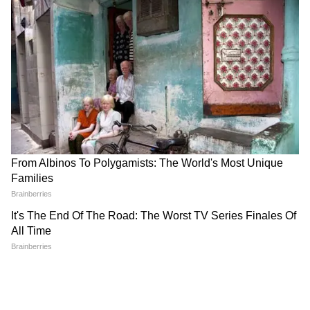
চাঁদের মতো চকচক করবে মুখ!
শাড়ির সঙ্গে পরার জন্য দারুণ
রাতে ঘুমোতে যাওয়ার আগে
কয়েকটি চুড়ির সেট, একঝলকে
অ্যালোভেরা মাখুন, ৭ দিনেই
দেখে নিন
দেখুন ফারাক
Skincare Tips: দিনে কতবার
Hair Growth: চুল ঘন ও লম্বা
ময়শ্চারাইজার মাখবেন? গ্লাস
করতে চান? জেনে নিন ৫টি
স্কিন পাওয়ার সহজ রুটিন
ঘরোয়া টোটকা
LATEST VIDEOS