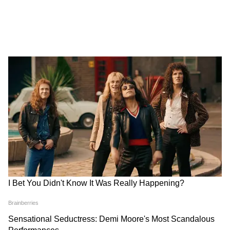
Annapurna Bhandar Payment |
প্রতিমাসে কত তারিখে ঢুকবে অন্নপূর্ণার ৩
হাজার টাকা?
কীভাবে অন্নপূর্ণা ভাণ্ডার নিয়ে কারা ছড়াচ্ছে
বিভ্রান্তি? | Suvendu Adhikari on
Annapurna Yojana