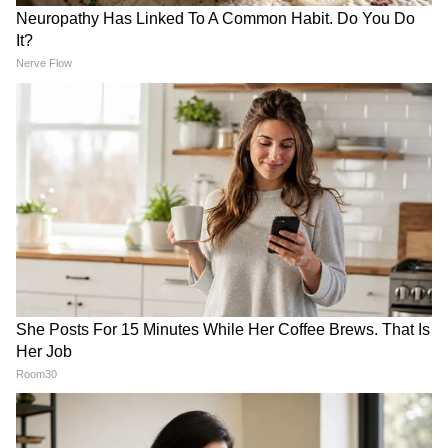
অগস্টের কত তারিখ থেকে ঢুকবে অন্নপূর্ণার
টাকা?
Nandigram: চেন্নাই থেকে ধরা পড়ল মূল
পান্ডা! তারপর যা জানা গেল...| Crime
News | Bangla News