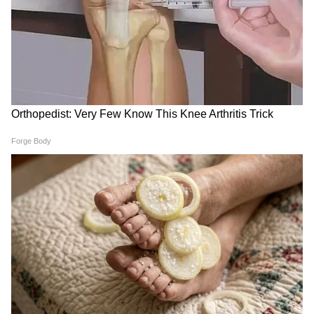
শাড়ির সঙ্গে পরার জন্য দারুণ
Skincare Tips: দিনে কতবার
কয়েকটি চুড়ির সেট, একঝলকে
ময়শ্চারাইজার মাখবেন? গ্লাস
দেখে নিন
স্কিন পাওয়ার সহজ রুটিন
Hair Growth: চুল ঘন ও লম্বা
Bengali Sitahar Designs:
করতে চান? জেনে নিন ৫টি
বাঙালি কনের সীতাহারে
ঘরোয়া টোটকা
রাজকীয় ছোঁয়া, দেখে নিন
লেটেস্ট ডিজাইন
LATEST VIDEOS
Annapurna Bhandar New Update |