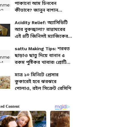
পাকানো আম চিনবেন
কীভাবে? জানুন বাগান
মালিকের টিপস
Acidity Relief: অ্যাসিডিটি
আর বুকজ্বালা? রান্নাঘরের
এই ৪টি জিনিসই ম্যাজিকের
মতো কাজ দেবে
sattu Making Tips: শরবত
ছাড়াও ছাতু দিয়ে বানান ৫
রকম পুষ্টিকর খাবার! প্রোটিন-
ফাইবারে ভরপুর, গরমেও
মাত্র ১০ মিনিটে প্রেসার
শরীর ঠান্ডা
কুকারেই হবে ঝরঝরে
পোলাও, রইল সিক্রেট রেসিপি