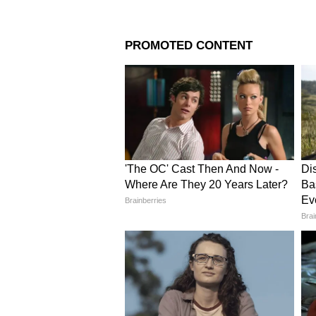
মশলা চা
একটি মশলাদার ভারতীয় চা যা কালো
এবং লবঙ্গের মতো মশলার মিশ্রণ দিয
আরামদায়ক এবং সুগন্ধযুক্ত পানীয়।
4
5