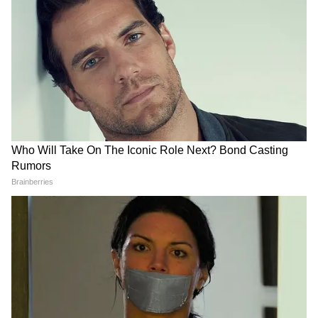
শ্রমিকের দীর্ঘ এবং চাপপূর্ণ কাজের সময় থাকে।
সাধারণত তারা রাত পর্যন্ত কাজ করেন। ঘুমানোর
আগে স্নান করার মাধ্যমে, আপনি আপনার শরীরকে
কাজ শেষ করে বিশ্রাম নেওয়ার জন্য সংকেত দেন।
দক্ষিণ কোরিয়াতেও মানুষ রাতে স্নান করে। তারা
বলে যে দিনভর পরিশ্রমের পর রাতে স্নান করলে
ক্লান্তি দূর হয়।
6
10
Image Credit :
Freepik