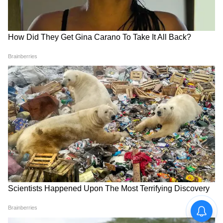
চিনে কখন স্নান করা হয়?
চিনা সংস্কৃতিতে, রাতে স্নান করা দৈনন্দিন
স্বাস্থ্যবিধির একটি অপরিহার্য অংশ হিসেবে বিবেচিত
হয়। রাতে স্নান করা, দিনभर মনে জমে থাকা
নেতিবাচক শক্তির সাথে মানসিক চাপও দূর করে।
এতে শরীরের এনার্জি পাওয়ার পাশাপাশি রাতে
দারুণ ঘুমও পাওয়া যায়। চিনের জলবায়ু আর্দ্র এবং
উষ্ণ। তাই সেখানকার মানুষ বেশি ঘামে। ফলস্বরূপ,
ত্বকে ব্যাকটেরিয়া জমা হয়। ঘুমানোর আগে স্নান
করা শরীরকে পরিষ্কার রাখার পাশাপাশি সংক্রমণ
ছড়িয়ে পড়া রোধ করতেও সাহায্য করে।
7
10