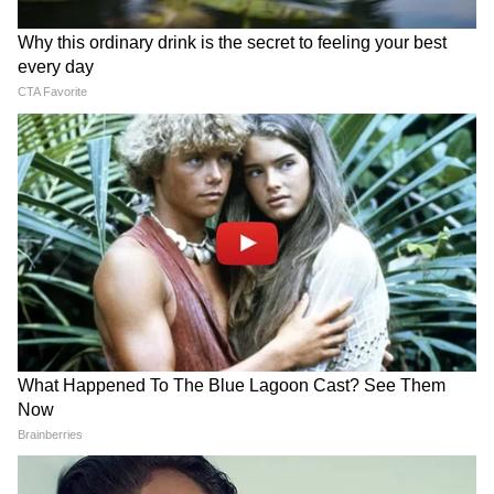
জল সাধারণত গরম থাকে। এটি ক্লান্ত ব্যক্তিকে
আরাম দেয়।জাপানিরা আরামদায়ক ঘুম এবং
মানসিক স্বাস্থ্যের জন্য রাতে স্নান করেন। জাপানিরা
বিশ্বাস করেন যে রাতে স্নান শরীর এবং মনকে
পরিষ্কার করে।
5
10
Image Credit :
Social Media
স্নানের রীতি জাপানি ঐতিহ্যের সাথে গভীরভাবে
জড়িত। জাপানি স্নান এবং তাদের কর্মসংস্কৃতির
মধ্যে ঘনিষ্ঠ সম্পর্ক রয়েছে। অনেক জাপানি