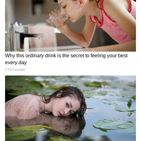
রয়েছে। জাপানে প্রাচীনকাল থেকেই রাতে স্নান
করার রীতি রয়েছে। রাতে স্নান করলে দিনের
শারীরিক পরিশ্রমের ক্লান্তি দূর হয়, বিষাক্ত পদার্থ
এবং ময়লা দূর হয় এবং ঘুমের উন্নতি হয় বলে
বিশ্বাস করা হয়।
4
10
জাপানি স্নান সংস্কৃতিতে অনসেন (গরম জলের ঝর্ণা)
এবং অফুরো (স্নানের টব) অন্তর্ভুক্ত। টবে প্রবেশের
আগে শরীর সম্পূর্ণরূপে পরিষ্কার করা হয়। টবের