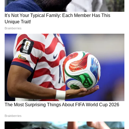
রাগের মাথায় মনে হতে পারে, মানুষটা চলে গেলেই
সব সমস্যার সমাধান হয়ে যাবে।
কিন্তু সত্যিই কি তাই?
প্রতিদিনের ছোট ছোট অভ্যাস, সকালে একটি
খোঁজ নেওয়া, দিনের শেষে গল্প করা, অসুস্থ হলে
পাশে থাকা—এসব হঠাৎ হারিয়ে গেলে যে শূন্যতা
তৈরি হয়, সেটা অনেক সময় কল্পনার চেয়েও কঠিন
হয়।
যদি আর্থিকভাবে আপনি সঙ্গীর ওপর নির্ভরশীল
হন, যৌথ ঋণ বা সম্পত্তি থাকে, তাহলে সেই বাস্তব
দিকগুলোর কথাও ভাবতে হবে।