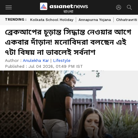
বাংলা
TRENDING :
Kolkata School Holiday
Annapurna Yojana
Chhatravriti
ব্রেকআপের চূড়ান্ত সিদ্ধান্ত নেওয়ার আগে
একবার দাঁড়ান! মনোবিদরা বলছেন এই
৭টা বিষয় না ভাবলেই সর্বনাশ
Author :
Anulekha Kar
|
Lifestyle
Published :
Jul 04 2026, 01:49 PM IST