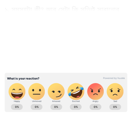
১. সমস্যাটা কী? আর সেটা কি সত্যিই সারানোর
অযোগ্য?
LATEST VIDEOS
ABOUT THE AUTHOR
Anulekha Kar
AK
অনুলেখা কর ২০২৪ সালের এপ্রিল মাস থেকে এশিয়ানেট নিউজ
বাংলায় কর্মরত। তাঁর এর আগে একাধিক টেলিভিশন ও ওয়েব