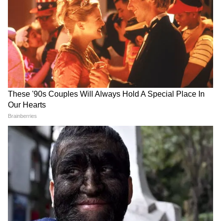
না।
সোশ্যাল মিডিয়ায় অন্যদের সুখের ছবি দেখে
নিজের সম্পর্ককে বিচার করবেন না। অনেক সময়
বাইরে থেকে নিখুঁত মনে হওয়া সম্পর্কের ভেতরেও
অসংখ্য সমস্যা লুকিয়ে থাকে।
নিজেকে জিজ্ঞেস করুন—আমি কি সত্যিই এই
সম্পর্কে অসুখী, নাকি অন্যদের কথায় নিজের
সম্পর্ক নিয়ে সন্দেহ তৈরি হয়েছে?
৪. ব্রেকআপের পরের জীবনটা কি কল্পনা করেছেন?