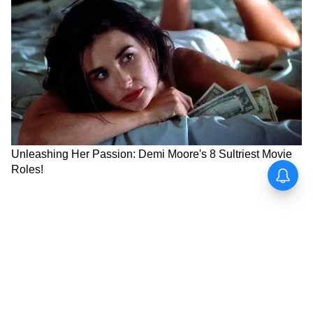
অনেকেই বিচ্ছেদের পরে নিঃসঙ্গতা, উদ্বেগ বা
বিষণ্নতার মুখোমুখি হন। তাই সিদ্ধান্ত নেওয়ার আগে
ভবিষ্যতের বাস্তব ছবিটাও ভেবে দেখা জরুরি।
৫. পরে কি "যদি..." শব্দটা আপনাকে তাড়া করবে?
বিচ্ছেদের পর অনেকের মনেই প্রশ্ন জাগে—
যদি আরেকবার শান্তভাবে কথা বলতাম? যদি
নিজের অহং ছেড়ে ক্ষমা চাইতাম? যদি
কাউন্সেলিংয়ের সুযোগ দিতাম?