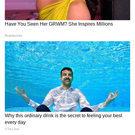
Image Credit :
Chat GPT
স্টিলের চামচ দিয়ে ওয়াল হ্যাঙ্গিং
পুরনো স্টিলের চামচগুলো বিভিন্ন রঙে রাঙিয়ে
নিন। এবার একটি গোল কার্ডবোর্ড বা কাঠের
বেসের উপর ফুলের মতো বা গোল করে আঠা দিয়ে
আটকে দিন। মাঝে একটা আয়না বা ছোট পাথর
বসিয়ে দিলেই তৈরি হয়ে যাবে সুন্দর ওয়াল
ডেকোর। আপনার রান্নাঘর বা ডাইনিং স্পেসের
দেওয়ালে এটা দারুণ মানাবে।
4
5