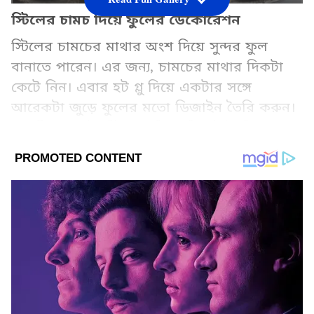
স্টিলের চামচ দিয়ে ফুলের ডেকোরেশন
স্টিলের চামচের মাথার অংশ দিয়ে সুন্দর ফুল
বানাতে পারেন। এর জন্য, চামচের মাথার দিকটা
কেটে নিন। এবার হট গ্লু দিয়ে একটার সঙ্গে
আরেকটা জুড়ে ফুলের মতো ডিজাইন তৈরি করুন।
এর নীচে একটা স্টিক লাগিয়ে দিলেই তৈরি
আপনার সুন্দর ফ্লাওয়ার ডেকোর।
Add Asianetnews Bangla as a Preferred
Source
2
5