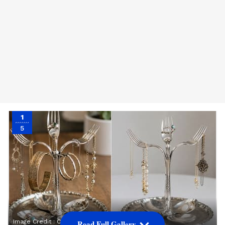
1
5
Image Credit :
Chat GPT
Read Full Gallery