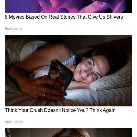
Image Credit :
Pinterest
স্টিলের চামচের হাতলের ক্রাফট
স্টিলের চামচের হাতল ব্যবহার করেও আপনি সুন্দর
ফুল বানাতে পারেন। এর জন্য, মাঝখানে একটি বড়
পাথর রাখুন এবং তার চারপাশে চামচের
হাতলগুলো আটকে দিন। দেখতে অনেকটা সূর্যমুখী
ফুলের মতো লাগবে। নীচে একটা স্টিক লাগিয়ে ঘর
সাজানোর জন্য ব্যবহার করতে পারেন।