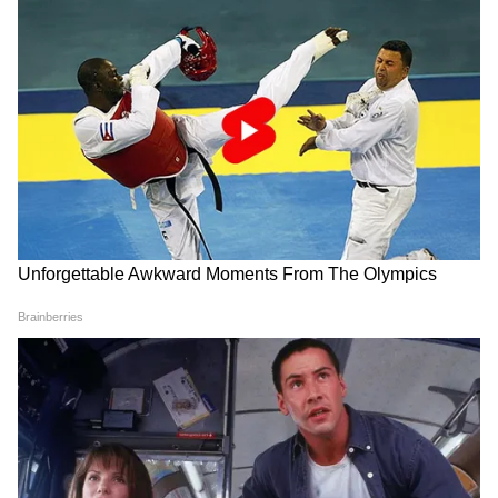
Image Credit :
Chat GPT
DIY ক্যান্ডেল হোল্ডার
আপনার কাছে যদি বড় মাপের স্টিলের চামচ
থাকে, তবে সেগুলোকে হালকা বাঁকিয়ে পাপড়ির
মতো ডিজাইন তৈরি করুন। এতেই ক্যান্ডেল হোল্ডার
তৈরি হয়ে যাবে। এর ভেতরে ছোট টি-লাইট
মোমবাতি রাখুন এবং এটিকে স্ট্যান্ড বা কাঠের
বেসের উপর বসিয়ে দিন। এটি আপনার বাড়িকে
একটি মডার্ন ও এলিগেন্ট লুক দেবে।
5
5