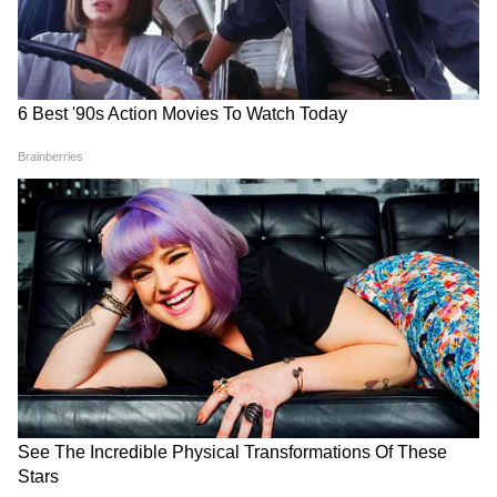
Image Credit :
Chat GPT
জুয়েলারি স্ট্যান্ড বানান
পুরনো স্টিলের কাঁটাচামচ দিয়ে আপনি ইউনিক
জুয়েলারি স্ট্যান্ডও বানাতে পারেন। চামচগুলোকে
এমনভাবে বাঁকিয়ে স্ট্যান্ড তৈরি করুন, যেখানে
আপনি আংটি, ব্রেসলেট বা চেন ঝুলিয়ে রাখতে
পারবেন। এটি দেখতে যেমন স্টাইলিশ, তেমনই
আপনার গয়নাগুলোকে জট পাকা থেকে বাঁচাবে।
LATEST VIDEOS