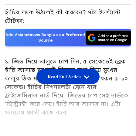
হাঁচির দমক উঠলেই কী করবেন? ৭টা ইনস্ট্যান্ট
টোটকা:
Add Asianetnews Bangla as a Preferred
Source
১. জিভ দিয়ে তালুতে চাপ দিন, ৫ সেকেন্ডেই ব্রেক
হাঁচি আসছে বুঝলেই জিভের ডগা দিয়ে মুখের
Read Full Article
তালুর ঠিক মাঝখানে জোরে চাপ দিয়ে ধরুন ৫-১০
সেকেন্ড। হাঁচির সিগন্যালটা ব্রেনে যায়
ট্রাইজেমিনাল নার্ভ দিয়ে। জিভের চাপ সেই নার্ভকে
‘ডিস্ট্র্যাক্ট’ করে দেয়। হাঁচি আর আসবে না। এটা
সবচেয়ে ফাস্ট কাজ করে।
২. নাকের নিচে আঙুল দিয়ে চেপে ধরুন বুড়ো