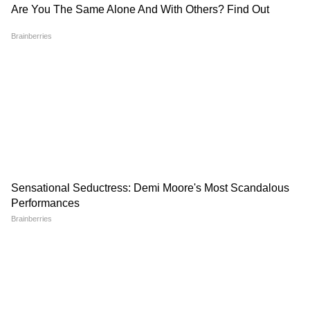
থাকে। মানে ব্রাইট লাইট দেখলে হাঁচি পায়। আবার
উল্টোটাও হয়। হাঁচি এলে সূর্যের দিকে বা টিউব
লাইটের দিকে ৩ সেকেন্ড তাকান। ব্রেনের অন্য পার্ট
অ্যাকটিভ হয়ে হাঁচি ক্যানসেল করে দেয়।
কী করলে হাঁচি বাড়বে? এই ৪টে জিনিস এড়িয়ে
চলুন: ১. পারফিউম, রুম ফ্রেশনার: স্ট্রং গন্ধ
সবচেয়ে বড় ট্রিগার। ২. পুরনো বই, কার্পেট, লেপ:
এতে ডাস্ট মাইট থাকে। রোদে দিন। ৩. AC-র ঠান্ডা
হাওয়া সরাসরি মুখে: AC 24-26°C রাখুন, ফ্যান
ফুল স্পিডে নয়। ৪. নাকে আঙুল দেওয়া, জোরে
নাক ঝাড়া: এতে ভেতরের পর্দা আরও ইরিটেট হয়,
হাঁচি বাড়ে।
কখন ডাক্তার দেখাবেন? ১. হাঁচির সাথে জ্বর, গা-