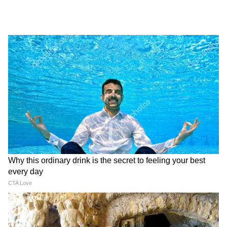
হাত-পা ব্যথা, গন্ধ না পাওয়া, ৭দিনের বেশি। ২.
নাক দিয়ে রক্ত পড়া বা সবুজ-হলুদ ঘন সর্দি। ৩.
শ্বাসকষ্ট, বুকে সাঁই সাঁই আওয়াজ। এটা অ্যাজমার
লক্ষণ হতে পারে।
শেষ কথা: হাঁচি শরীরের ডিফেন্স মেকানিজম। কিন্তু
দিনে ২০-৩০ টা হাঁচি নর্মাল নয়। ওষুধের আগে
ট্রিগার খুঁজুন। ধুলো, পোলেন, পোষা প্রাণীর লোম,
কোনটা থেকে হচ্ছে দেখুন। ঘর পরিষ্কার রাখুন, নাক
ঢেকে ঝাঁট দিন।
আর হাঁচির দমক উঠলেই জিভের টোটকাটা মারুন।
৫সেকেন্ডে ম্যাজিক দেখবেন।