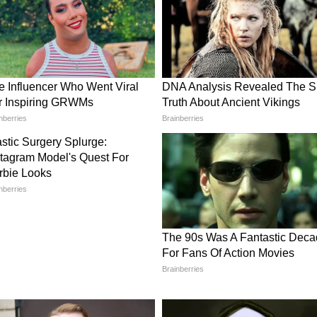
না’ শুনলে যে কষ্টটা হয়, সেটা হ্যান্ডেল করা
ি শান্ত থাকুন, বুঝিয়ে বলুন কেন ‘না’। এতে ওর
া ‘না’ হজম করতে পারে, সে রিজেকশনেও ভাঙে না।
তে শেখান। গ্লাস ভেঙে গেলে “আমি করিনি, বিড়াল
 কিন্তু বলুন, “ঠিক আছে, ভুল হয়েছে। এবার চলো
ভুল করা ক্রাইম না, কিন্তু দায় এড়ানো দুর্বলতা। যে
ে অন্যকে দোষ দেয় না। এরাই বড় হয়ে ভালো লিডার হয়,
ক্ষমতা। সাইকেল চালাতে গিয়ে ১০ বার পড়ে গেল। আপনি
। এতে ওর মেসেজ গেল, “পড়ে গেলে মা-বাবা
না।” বরং পড়ে গেলে বলুন, “লাগেনি তো? বেশ, আবার
ে ‘লেগে থাকা’ বেশি জরুরি। যে বাচ্চা জানে হেরে
 জীবনে কেউ হারাতে পারে না।