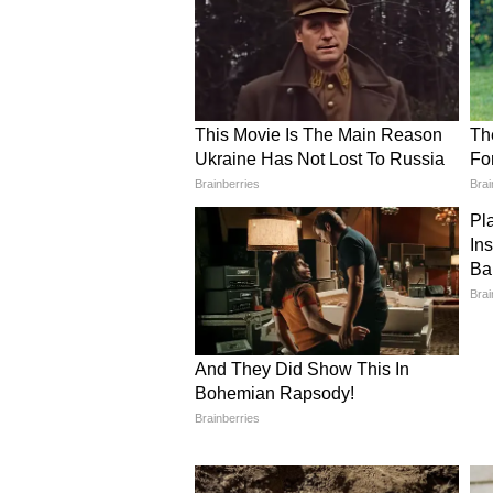
ছোটবেলায় চকোলেট বা খেলনার জন্য ‘
শিখতে দিন। কাঁদুক, রাগ করুক। আপন
ইমোশনাল মাসল তৈরি হয়। যে বাচ্চ
তৃতীয় অভ্যাস, ভুলের দায় নিজে নি
করেছে” বলতে দেবেন না। বকবেন না,
একসাথে পরিষ্কার করি।” এতে ও বোঝে 
বাচ্চা নিজের ভুল স্বীকার করে, স
কারণ এরা শেখে ও শোধরায়।
জীবনে কেউ হারাতে পারে না
চতুর্থ হল ‘গ্রিট’ বা লেগে থাকার 
দৌড়ে তুললেন, আর চড়তে দিলেন না
বাঁচাবে, আমাকে চেষ্টা করতে হবে 
ওঠো। তুমি পারবে।” ট্যালেন্টের থেক
গেলেও আবার ট্রাই করা যায়, তাকে