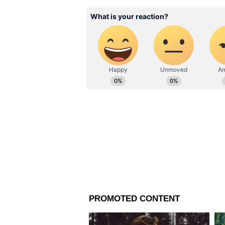
Related Articles
Parenting Tips: জেনে ন
অনুযায়ী শিশুর কতটা ঘুম
প্রয়োজন!
প্রথম অভ্যাস হল ‘বোর’ হতে দেওয়া। সা
ব্রেন রেস্ট পায় না। একটু ফাঁকা স
থেকেই ক্রিয়েটিভিটি আসে। বাচ্চা 
প্রবলেম সলভ করা শেখে। একটা কাঠি
বাচ্চা নিজেকে নিজে ব্যস্ত রাখতে প
তাই দিনে ৩০ মিনিট ‘বোরিং টাইম’ দ
দ্বিতীয় হল ‘না’ শোনার অভ্যাস। আ
আসলে ক্ষতি করি। জীবন তো রোজ ‘না