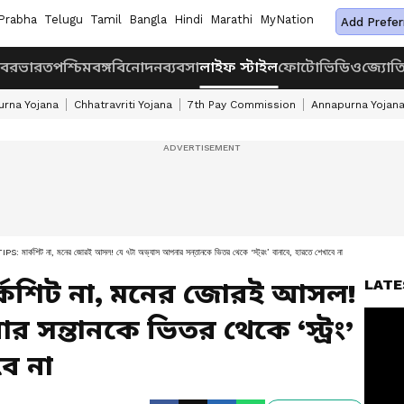
Prabha
Telugu
Tamil
Bangla
Hindi
Marathi
MyNation
Add Prefer
খবর
ভারত
পশ্চিমবঙ্গ
বিনোদন
ব্যবসা
লাইফ স্টাইল
ফোটো
ভিডিও
জ্যোত
rna Yojana
Chhatravriti Yojana
7th Pay Commission
Annapurna Yojan
মার্কশিট না, মনের জোরই আসল! যে ৭টা অভ্যাস আপনার সন্তানকে ভিতর থেকে ‘স্ট্রং’ বানাবে, হারতে শেখাবে না
LATE
ার্কশিট না, মনের জোরই আসল!
 সন্তানকে ভিতর থেকে ‘স্ট্রং’
বে না