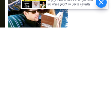
কত তারিখে ঢুকবে? বড় ঘোষণা মুখ্যমন্ত্রীর