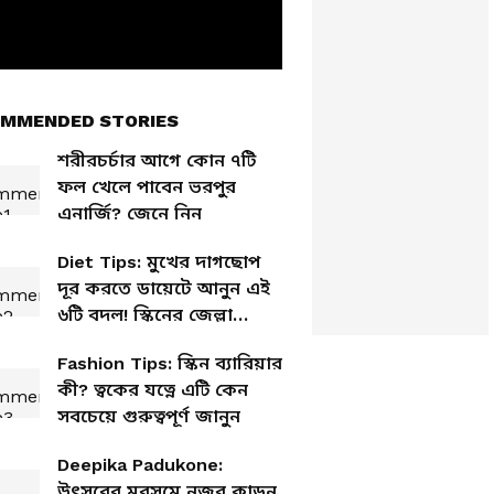
MMENDED STORIES
শরীরচর্চার আগে কোন ৭টি
ফল খেলে পাবেন ভরপুর
এনার্জি? জেনে নিন
Diet Tips: মুখের দাগছোপ
দূর করতে ডায়েটে আনুন এই
৬টি বদল! স্কিনের জেল্লা
দেখলে তাক লেগে যাবে
Fashion Tips: স্কিন ব্যারিয়ার
কী? ত্বকের যত্নে এটি কেন
সবচেয়ে গুরুত্বপূর্ণ জানুন
Deepika Padukone:
উৎসবের মরসুমে নজর কাড়ুন