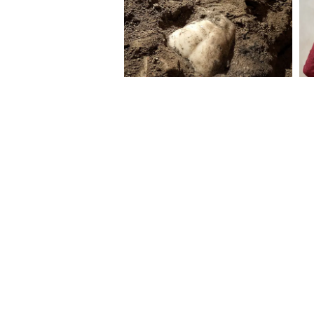
পঞ্চম অভ্যাস হল ইমোশনকে নাম দিত
চুপ”। মানে ওকে শেখালাম কান্না 
ভিতরে শেষ হয়ে যায়। বরং জিজ্ঞেস
লাগছে?” ফিলিংসের নাম জানলে ও ক
অ্যাংজাইটি হচ্ছে”, সে প্যানিক অ
মেন্টাল স্ট্রেংথের প্রথম ধাপ।
ষষ্ঠ অভ্যাস, তুলনা বন্ধ করুন। “দেখ
এই একটা লাইন বাচ্চার সেল্ফ-এস্টি
কম্পিটিশন ওর নিজের সাথে। কাল
দেখুন। বলুন, “তুই গতবার অঙ্কে ৬০
অন্যের সাথে না, নিজের সাথে লড়তে
আসে।
সপ্তম আর শেষ অভ্যাস হল কৃতজ্ঞতা
জিজ্ঞেস করুন, “আজকের দিনের ৩ট
হবে। খেলতে গিয়ে পড়ে যায়নি, মা প