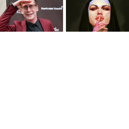
ে শেখানো। বাচ্চা কাঁদলে আমরা বলি, “কাঁদে না,
খারাপ। ফলে বড় হয়ে ও ফিলিং চেপে রাখে, আর ভিতরে
 করুন, “তোমার কি মন খারাপ? রাগ হচ্ছে? ভয়
ন্ট্রোল করতে শেখে। যে বাচ্চা বলতে পারে “আমার
্যাটাক সামলাতে পারে। ইমোশনাল ভোকাবুলারি হল
, পাশের বাড়ির রিয়া ফার্স্ট হয়েছে, তুই কেন হলি না?”
ম শেষ করে দেয়। প্রতিটা বাচ্চা আলাদা। ওর
কের থেকে আজ ১% ভালো হয়েছে কিনা, সেটাই
 পেয়েছিলি, এবার ৬৫। ইউ আর ইমপ্রুভিং।” এতে ও
 শেখে। সেল্ফ-ওয়ার্থ বাইরে থেকে না, ভিতর থেকে
 প্র্যাকটিস। রোজ রাতে শোওয়ার আগে বাচ্চাকে
ে ভালো জিনিস কী হল?” প্রথমে বলবে না, ভাবতে
ছন্দের তরকারি করেছে, বন্ধু টিফিন শেয়ার করেছে—