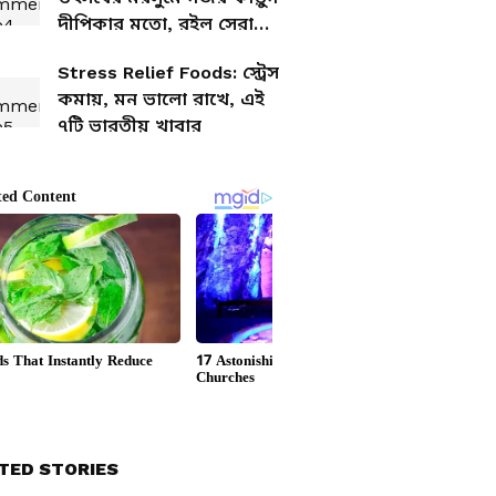
দীপিকার মতো, রইল সেরা
আই-মেকআপ
Stress Relief Foods: স্ট্রেস
কমায়, মন ভালো রাখে, এই
৭টি ভারতীয় খাবার
TED STORIES