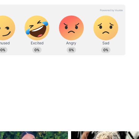
িন বয়স
Parenting Tips: অপ্রিয় হলেও
ানো
বলতেই হবে! সন্তানের সঙ্গে এই ৫টা
বিষয়ে কথা না বললে বিপদ ডেকে
আনছেন
রাদিন স্ক্রিন, টিউশন, অ্যাক্টিভিটি ক্লাসে বাচ্চার
ময় পেলেই আমরা বলি, “যা, ড্রয়িং কর”। বোরডম
যখন একা বসে বোর হয়, তখন ওর ব্রেন নিজে থেকে
 দিয়ে খেলে, গল্প বানায়। এটাই সেল্ফ-সুদিং। যে
ারে, সে বড় হয়ে একাকিত্ব বা ডিপ্রেশনে কম ভোগে।
িন। কোনও গ্যাজেট না, কোনও ইন্সট্রাকশন না।
মরা বাচ্চার সব আবদার মেটাই, ভাবি ভালোবাসা।
’ বলবে। চাকরি পাবে না, প্রপোজাল রিজেক্ট হবে।