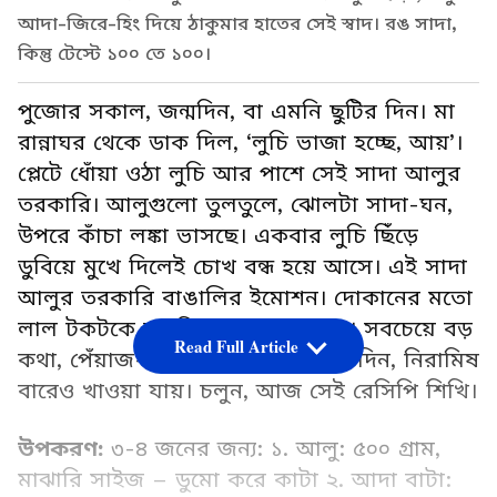
আদা-জিরে-হিং দিয়ে ঠাকুমার হাতের সেই স্বাদ। রঙ সাদা,
কিন্তু টেস্টে ১০০ তে ১০০।
পুজোর সকাল, জন্মদিন, বা এমনি ছুটির দিন। মা
রান্নাঘর থেকে ডাক দিল, ‘লুচি ভাজা হচ্ছে, আয়’।
প্লেটে ধোঁয়া ওঠা লুচি আর পাশে সেই সাদা আলুর
তরকারি। আলুগুলো তুলতুলে, ঝোলটা সাদা-ঘন,
উপরে কাঁচা লঙ্কা ভাসছে। একবার লুচি ছিঁড়ে
ডুবিয়ে মুখে দিলেই চোখ বন্ধ হয়ে আসে। এই সাদা
আলুর তরকারি বাঙালির ইমোশন। দোকানের মতো
লাল টকটকে না, কিন্তু স্বাদে ওর বাপ। সবচেয়ে বড়
Read Full Article
কথা, পেঁয়াজ-রসুন নেই। তাই পুজোর দিন, নিরামিষ
বারেও খাওয়া যায়। চলুন, আজ সেই রেসিপি শিখি।
উপকরণ:
৩-৪ জনের জন্য: ১. আলু: ৫০০ গ্রাম,
মাঝারি সাইজ – ডুমো করে কাটা ২. আদা বাটা: