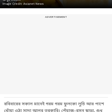
Image Credit:
Asianet News
রবিবারের সকাল মানেই গরম গরম ফুলকো লুচি আর পাশে
ধোঁয়া ওঠা সাদা আলুর তরকারি। পেঁয়াজ-রসুন ছাড়া, শুধু