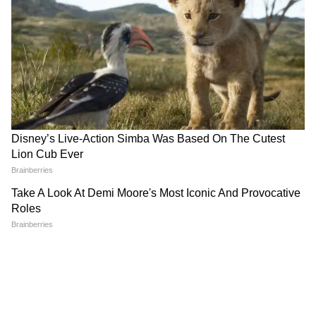
ভাবছেন এত সিম্পল রান্না? করে দেখুন একবার।
দোকানের ১০০ টাকা প্লেটের তরকারি ফেল। বাচ্চা
থেকে বুড়ো সবাই চেটেপুটে খাবে। আর পেঁয়াজ-
রসুন নেই বলে গ্যাস-অম্বলের ভয়ও নেই। এই
রবিবার ব্রেকফাস্টে বানিয়েই ফেলুন। বাড়ির সবাই
বলবে, ‘মা, আজ কী দারুণ হয়েছে’।
ডিসক্লেইমার: ঝাল, নুন নিজের স্বাদমতো
অ্যাডজাস্ট করুন। ডায়াবেটিস বা কিডনির রোগ
থাকলে আলু ও নুনের পরিমাণ ডাক্তারের পরামর্শে
নিন।