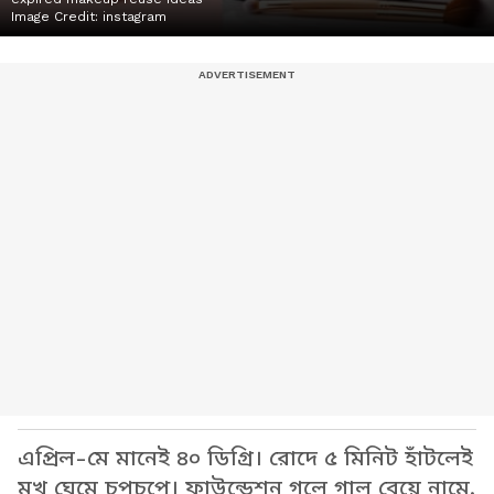
Image Credit:
instagram
এপ্রিল-মে মানেই ৪০ ডিগ্রি। রোদে ৫ মিনিট হাঁটলেই
মুখ ঘেমে চপচপে। ফাউন্ডেশন গলে গাল বেয়ে নামে,