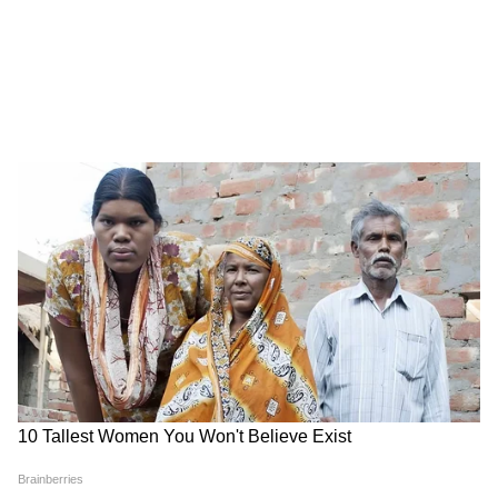
কিনুন। ফুল ফেসে ২-৩ বার স্প্রে করে শুকোতে
দিন। বাইরে গেলে ব্যাগে ব্লটিং পেপার রাখুন। মুখ
ঘেমে গেলে ঘষবেন না। ব্লটিং পেপার দিয়ে হালকা
চেপে চেপে ঘাম তুলে নিন। মেকআপ নষ্ট হবে না,
ফ্রেশ লাগবে। কমপ্যাক্ট দিয়ে ঘষে ঘষে পাউডার
দেবেন না, কেকি হয়ে যাবে।
গরম মানেই মেকআপকে টাটা বলতে হবে না। শুধু
প্রোডাক্ট পাল্টে ফেলুন। ভারী বাদ দিয়ে হালকা,
অয়েলি বাদ দিয়ে ওয়াটার বেসড, ক্রিম বাদ দিয়ে
পাউডার। আর সবচেয়ে জরুরি হল স্কিনকে শ্বাস
নিতে দিন। রাতে ডাবল ক্লিনজিং মাস্ট। ভালো করে
মেকআপ না তুললে ব্রণ কনফার্ম। দিনে ৩-৪ লিটার
জল খান, স্কিন ভিতর থেকে হাইড্রেটেড থাকবে।