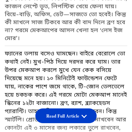
কাজল লেপ্টে ভূত, লিপস্টিক খেয়ে ফেলা যায়।
বিয়ে-বাড়ি, অফিস, ডেট—সাজতে তো হবেই। কিন্তু
কী মাখলে সাজ টিকবে আর কী বাদ দিলে ব্রণ হবে
না? গরমে মেকআপের আসল খেলা হল ‘লেস ইজ
মোর’।
ফ্যানের তলায় বসেও ঘামছেন। বাইরে বেরোলে তো
কথাই নেই। মুখ-পিঠ দিয়ে দরদর করে ঘাম। তার
উপর মেকআপ করলে মুখে যেন কেক বসিয়ে
দিয়েছে মনে হয়। ১০ মিনিটেই ফাউন্ডেশন ফেটে
যায়, নাকের পাশে জমে থাকে, টি-জোন তেলতেলে
হয়ে চকচক করে। এই গরমে মোটা মেকআপ মানেই
স্কিনের ১২টা বাজানো। ব্রণ, র‍্যাশ, ব্ল্যাকহেডস
গ্যারান্টি। তাহলে কি সাজব না? সাজবেন। কিন্তু
Read Full Article
স্মার্টলি। প্রোডাক্ট বাছুন বুঝে। কোনটা মাখবেন আর
কোনটা এই ৩ মাসের জন্য লকারে তুলে রাখবেন,