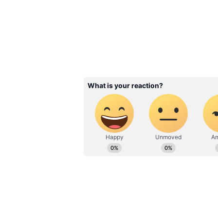
Related Articles
OTP scam: ফোন নম্বর দি
তো? টেরও পাচ্ছেন না কী 
ফাঁদে পা দিচ্ছেন!
3
7