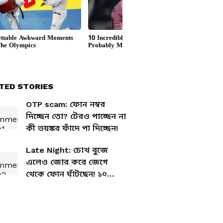
TED STORIES
OTP scam: ফোন নম্বর
দিচ্ছেন তো? টেরও পাচ্ছেন না
কী ভয়ঙ্কর ফাঁদে পা দিচ্ছেন!
Late Night: চোখ বুজে
এলেও জোর করে জেগে
থেকে ফোন ঘাঁটছেন! ১০
দিনের মধ্যে মস্তিষ্কের কী
অবস্থা হবে জানেন