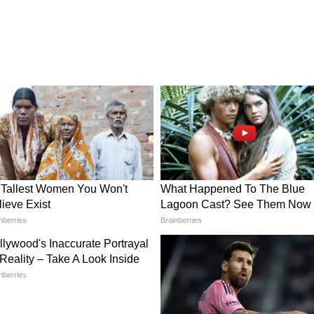
য়েবল রিওয়ার্ড সিস্টেম'। এটি মানুষের আচরণকে
তাত্ত্বিক নীতি। প্রতিবার ফোন খুললেই যে আকর্ষণীয়