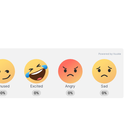
চ্ছেন
Late Night: চোখ বুজে এলেও
ভয়ঙ্কর
জোর করে জেগে থেকে ফোন
ঘাঁটছেন! ১০ দিনের মধ্যে মস্তিষ্কের
কী অবস্থা হবে জানেন