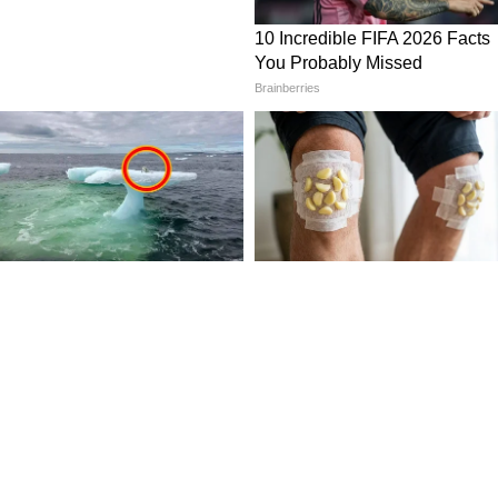
 মাঝে মাঝে কোনও জরুরি মেসেজ বা মজার ভিডিও
আমাদের মস্তিষ্ক ভাবে, 'এবার হয়তো বিশেষ কিছু
মরা বারবার ফোন চেক করি।