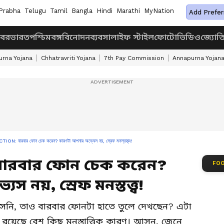
Prabha
Telugu
Tamil
Bangla
Hindi
Marathi
MyNation
Add Prefer
খবর
ভারত
পশ্চিমবঙ্গ
বিনোদন
ব্যবসা
লাইফ স্টাইল
ফোটো
ভিডিও
জ্যোত
rna Yojana
Chhatravriti Yojana
7th Pay Commission
Annapurna Yojan
: বারবার ফোন চেক করেন? কারণটা আপনার অভ্যেস নয়, স্রেফ মনস্তত্ত্ব!
 বারবার ফোন চেক করেন?
FOO
নয়, স্রেফ মনস্তত্ত্ব!
ি, তাও বারবার ফোনটা হাতে তুলে দেখছেন? এটা
য়েছে বেশ কিছু মনস্তাত্ত্বিক কারণ। আসুন, জেনে