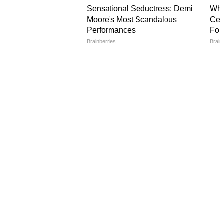
ফোন করে ছেলেবেলার গল্প শোনো - রি
সময় ব্রেন “গ্লিম্ফ্যাটিক সিস্টেম” 
জমে - আলঝেইমারের শুরু।
বয়স বাড়বেই। কিন্তু ব্রেনকে বুড়ো
প্রতি দিন কাউন্ট করে। আজ থেকে ব