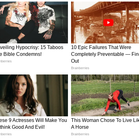
েশেন্ট ৪৮ বছরের স্কুল টিচার সুতপা। ২ বছর আগে
্ড কগনিটিভ ইম্পেয়ারমেন্ট। ওষুধের বদলে ডাক্তার
 মিনিট ডুওলিঙ্গোতে স্প্যানিশ, ২০ মিনিট
চাদের অঙ্ক করানো। ১৮ মাস পর ফলো-আপ MRI -
 স্কোর ২৫ থেকে ৮৮। “ওষুধ দিলে ব্রেন ভাড়াটে হয়।
েন ডাক্তার।
ডিমেনশিয়া কেস লাইফস্টাইল দিয়ে আটকানো যায়।
 তুমি কন্ট্রোল করো। কম শিক্ষা, হেড ইনজুরি,
িপ্রেশন, সোশ্যাল আইসোলেশন, এয়ার পলিউশন,
লস, ফিজিক্যাল ইনঅ্যাকটিভিটি। কিন্তু সবচেয়ে বড়
”। ৬৫ বছর বয়সে যারা নতুন স্কিল শেখে, তাদের
রেনের EMIও শুরু করো। রোজ ১৫ মিনিট। ফোন রেখে
নতুন রেসিপি ট্রাই করো। বাচ্চাকে পড়াও। বাবা-মাকে