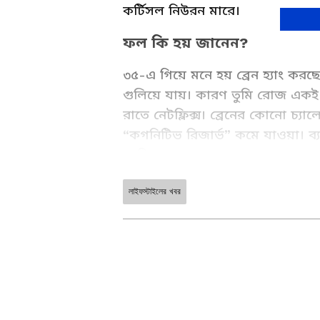
কর্টিসল নিউরন মারে।
ফল কি হয় জানেন?
৩৫-এ গিয়ে মনে হয় ব্রেন হ্যাং করছে।
গুলিয়ে যায়। কারণ তুমি রোজ একই
রাতে নেটফ্লিক্স। ব্রেনের কোনো চ্য
“কগনিটিভ রিজার্ভ” কমে যাওয়া। ব্যা
সেভিংস লাগে।
লাইফস্টাইলের খবর
Lifestyle Tips & Articles in Ba
articles & Watch Videos Onlin
ABOUT THE AUTHOR
AW
ANB Web Desk