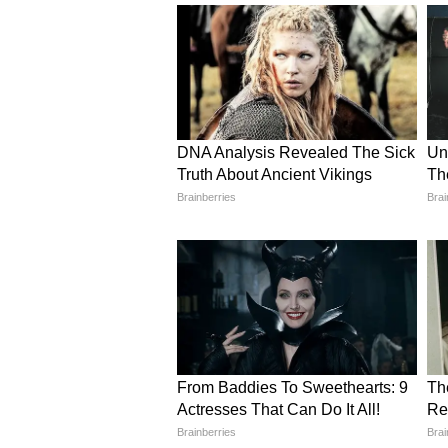
একজন নিউরোলজিস্ট বিশেষজ্ঞ এর প
মেমরি লস নিয়ে আসেন। MRI-তে মাইল
দিলেন “ব্রেন প্রেসক্রিপশন”। রোজ ১৫
হারমোনিয়াম, রবিবার পাড়ার বাচ্
হিপোক্যাম্পাস ৩% বড় হয়েছে। মেমরি
অভ্যাস দিলে ব্রেন মালিক হয়,” বলছ
রিসার্চ কী বলছে?
Lancet-এর ২০২০ রিপোর্ট - ৪০% 
১২টা রিস্ক ফ্যাক্টর - তার মধ্যে ৭টা
অ্যালকোহল, ওবেসিটি, ধূমপান, ড
ডায়াবেটিস, হাইপারটেনশন, হিয়ারিং 
ভ্যাকসিন হল “কগনিটিভ স্টিমুলেশন
ডিমেনশিয়া রিস্ক ৩০-৫০% কম।
৩০ পেরোলে শরীরের সাথে সাথে ব্
বই পড়ো। অঙ্ক কষো খাতায়। রান্নার 