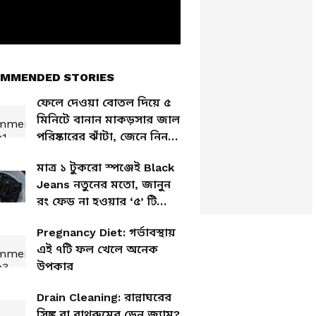
MMENDED STORIES
ফেলে দেওয়া বোতল দিয়ে ৫
মিনিটে বানান মাকড়সার জাল
পরিষ্কারের ঝাঁটা, জেনে নিন
কীভাবে
মাত্র ১ টুকরো স্পঞ্জেই Black
Jeans নতুনের মতো, জানুন
রং ফেড না হওয়ার ‘৫’ টি
ঘরোয়া কৌশল
Pregnancy Diet: গর্ভাবস্থায়
এই ৭টি ফল খেলে অনেক
উপকার
Drain Cleaning: রান্নাঘরের
সিঙ্ক বা বাথরুমের ড্রেন জ্যাম?