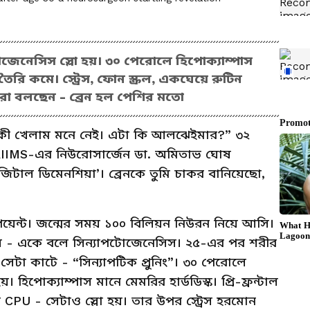
জেনেসিস স্লো হয়। ৩০ পেরোলে হিপোক্যাম্পাস
রি কমে। স্ট্রেস, ফোন স্ক্রল, একঘেয়ে রুটিন
রা বলছেন - ব্রেন হল পেশির মতো
কাল কী খেলাম মনে নেই। এটা কি আলঝেইমার?” ৩২
। AIIMS-এর নিউরোসার্জেন ডা. অমিতাভ ঘোষ
িটাল ডিমেনশিয়া’। ব্রেনকে তুমি চাকর বানিয়েছো,
ং পয়েন্ট। জন্মের সময় ১০০ বিলিয়ন নিউরন নিয়ে আসি।
ানায় - একে বলে সিন্যাপটোজেনেসিস। ২৫-এর পর শরীর
সেটা কাটে - “সিন্যাপটিক প্রুনিং”। ৩০ পেরোলে
হিপোক্যাম্পাস মানে মেমরির হার্ডডিস্ক। প্রি-ফ্রন্টাল
 CPU - সেটাও স্লো হয়। তার উপর স্ট্রেস হরমোন