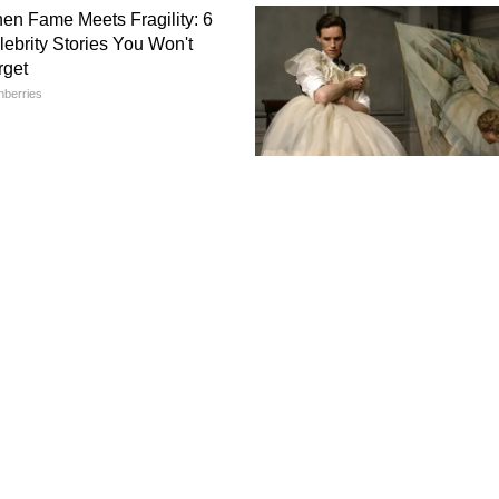
মিনিসেন্স থেরাপি। ঘুম ৭ ঘণ্টা মাস্ট, কারণ ঘুমের
দিয়ে ময়লা সাফ করে। না ঘুমালে অ্যামাইলয়েড প্লাক
 হতে দেবে, না তরুণ রাখবে - চয়েস তোমার। ৩০-এর পর
্রেনকে চাকর না, CEO বানাও।