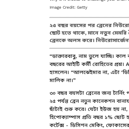
Image Credit:
Getty
২৫ বছর বয়সের পর ব্রেনের নিউরো
ছোট হতে থাকে, মানে নতুন মেমরি তৈ
ব্রেনকে অলস করে। নিউরোসার্জেন
“ডাক্তারবাবু, নাম ভুলে যাচ্ছি। 
বছরের আইটি কর্মী রোহিতের প্রশ্ন
হাসলেন। “আলঝেইমার না, এটা ‘ডিজ
মালিক না।”
৩০ বছর বয়সটা ব্রেনের জন্য টার্নি
২৫ পর্যন্ত ব্রেন নতুন কানেকশন ব
ছাঁটাই শুরু করে। যেটা ইউজ হয় না, 
হিপোক্যাম্পাস প্রতি বছর ১% ছোট হয়। 
কর্টেক্স - ডিসিশন মেকিং, ফোকাসের