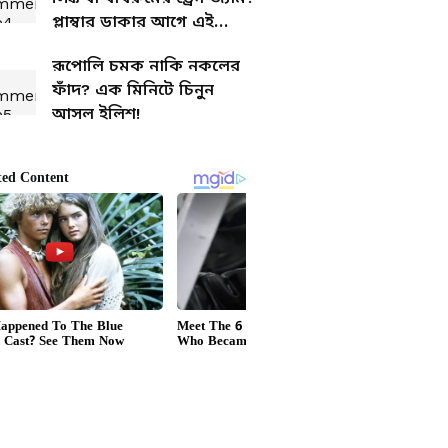
প্লাম্বার ডাকার আগে এই
ঘরোয়া টোটকাগুলো দেখুন
রূপোলি চমক নাকি নকলের
ফাঁদ? এক মিনিটে চিনুন
আসল ইলিশ!