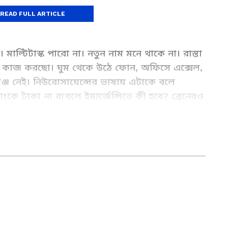
READ FULL ARTICLE
 মাল্টিটাস্ক পারো না। নতুন নাম মনে থাকে না। রাস্তা
 কাজ করছো। ঘুম থেকে উঠে ফোন, অফিসে এক্সেল,
ালেঞ্জ নেই। নিউরোসায়েন্সের ভাষায় এটাকে বলে
ংকে টাকা না রাখলে ইমার্জেন্সিতে কী হবে? ব্রেনেরও
ngla (লাইফস্টাইল নিউজ): Read Lifestyle Tips
e - Asianet Bangla News