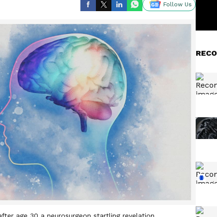
Follow Us
RECO
 after age 30 a neurosurgeon startling revelation