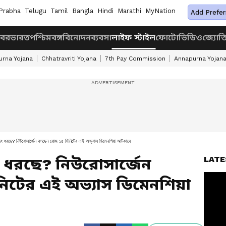
Prabha
Telugu
Tamil
Bangla
Hindi
Marathi
MyNation
Add Prefer
খবর
ভারত
পশ্চিমবঙ্গ
বিনোদন
ব্যবসা
লাইফ স্টাইল
ফোটো
ভিডিও
জ্যোত
rna Yojana
Chhatravriti Yojana
7th Pay Commission
Annapurna Yojan
ং ধরছে? নিউরোসার্জেন বলছেন রোজ ১৫ মিনিটের এই অভ্যাস ডিমেনশিয়া আটকাবে
LATE
ং ধরছে? নিউরোসার্জেন
িটের এই অভ্যাস ডিমেনশিয়া