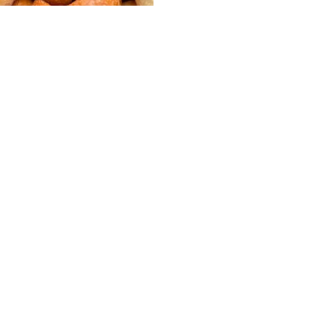
FOLLOW U
 Use
Privacy Policy
CSAM Policy
Complaint Redressal - Website
Complianc