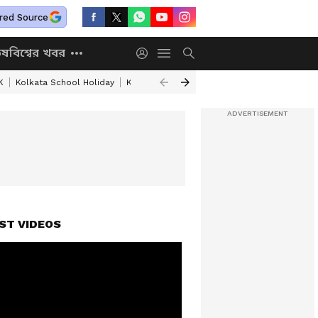
red Source
িষ
বিশ্বের খবর
K
Kolkata School Holiday
Kolkata Weather Update
West Bengal Wea
ST VIDEOS