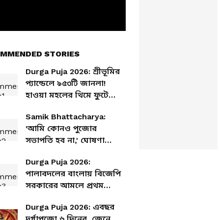
MMENDED STORIES
Durga Puja 2026: শ্রীভূমির
প্যান্ডেলে ৯৫৩টি জানলা!
হাওয়া মহলের থিমে ফুটে
উঠবে রাজস্থান
Samik Bhattacharya:
'আমি কোনও পুজোর
সভাপতি হব না,' ঘোষণা
শমীক ভট্টাচার্যর
Durga Puja 2026:
পালাবদলের বাংলায় বিজেপি
সরকারের আমলে প্রথম
দুর্গাপুজো, রইল শারদোৎসবের
Durga Puja 2026: এবছর
সময়সূচি
দুর্গাপুজো ৬ দিনের, জেনে