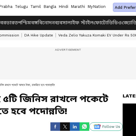
Prabha
Telugu
Tamil
Bangla
Hindi
Marathi
MyNation
Add Prefer
খবর
ভারত
পশ্চিমবঙ্গ
বিনোদন
ব্যবসা
লাইফ স্টাইল
ফোটো
ভিডিও
জ্যোত
Commission
DA Hike Update
Veda Zelio Yakuza Komaki EV Under Rs 50
িনিস রাখলে পকেটে আসবে টাকা, চাকরিতে হবে পদোন্নতি!
LATE
ই ৫টি জিনিস রাখলে পকেটে
ে হবে পদোন্নতি!
Follow Us