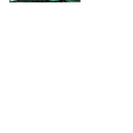
S ON
e Report Digital
Investors