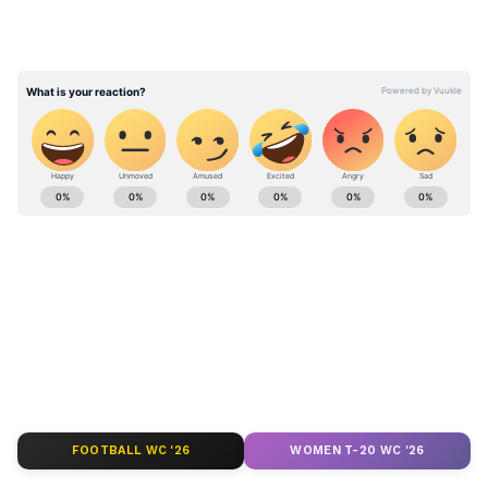
Religion News (ধর্মের খবর): Read latest news
and updates on religion in bengali , Spiritual
News, Puja Vratham, Fasting Rule. Find
Bengali Religious News, Spiritual News on
Asianet Bangla News.
ABOUT THE AUTHOR
Moumita Poddar
MP
মৌমিতা পোদ্দার ২০২৫ এর মার্চ মাস থেকে এশিয়ানেট নিউজ
বাংলার সঙ্গে যুক্ত। মৌমিতা ওয়েস্ট বেঙ্গল স্টেট ইউনিভার্সিটি
FOOTBALL WC '26
WOMEN T-20 WC '26
থেকে সাংবাদিকতায় স্নাতক ডিগ্রি অর্জনের পর পোস্ট গ্র্যাজুয়েশন
সম্পূর্ণ করেন কল্যাণী বিশ্ববিদ্যালয় থেকে। ২০১৯ সাল থেকে