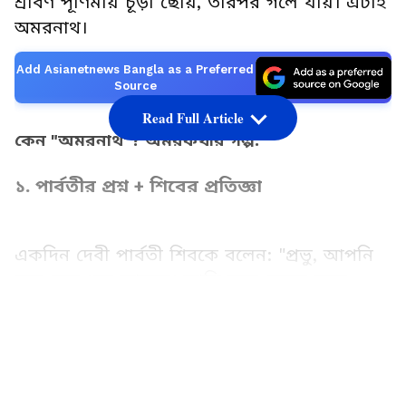
শ্রাবণ পূর্ণিমায় চূড়া ছোঁয়, তারপর গলে যায়। এটাই
অমরনাথ।
Add Asianetnews Bangla as a Preferred
Source
Read Full Article
কেন "অমরনাথ"? অমরকথার গল্প:
১. পার্বতীর প্রশ্ন + শিবের প্রতিজ্ঞা
একদিন দেবী পার্বতী শিবকে বলেন: "প্রভু, আপনি
কল্প-কল্প ধরে আছেন। আমি জন্ম-মৃত্যুর চক্রে
আটকে যাই কেন?" শিব বলেন "তোমায় অমরত্বের
LATEST VIDEOS
গোপন কথা শোনাবো।" কিন্তু সেই কথা যেন কেউ
না শোনে। তাই নির্জন জায়গা খুঁজতে বেরোলেন।