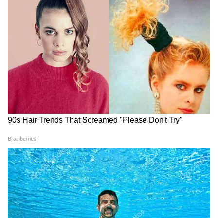
১. রেজিস্ট্রেশন + মেডিকেল ফিট সার্টিফিকেট
মাস্ট।
২. অক্সিজেন কম, তাই আস্তে হাঁটো। "বম বম
ভোলে" বলতে বলতে যাও।
৩. গুহার ভিতর ফোন-ক্যামেরা বারণ। শুধু মন দিয়ে
দর্শন করো।
শেষ কথা:
অমরনাথ শুধু তীর্থ না, এটা ত্যাগের শিক্ষা। শিব