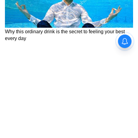
নিজের সবচেয়ে প্রিয় নন্দী-গণেশকেও ছেড়েছেন
শুধু পার্বতীকে একটা সত্য বলার জন্য। সেই সত্যটা
হলো - "মৃত্যুকে জয় করতে হলে মোহ ত্যাগ করতে
হয়"।
আরও খবরের জন্য চোখ রাখুন এশিয়ানেট
নিউজ বাংলার হোয়াটসঅ্যাপ চ্যানেলে, ক্লিক
করুন এখানে।