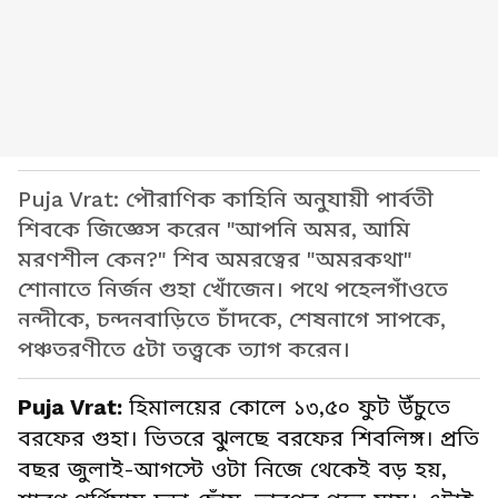
Puja Vrat: পৌরাণিক কাহিনি অনুযায়ী পার্বতী
শিবকে জিজ্ঞেস করেন "আপনি অমর, আমি
মরণশীল কেন?" শিব অমরত্বের "অমরকথা"
শোনাতে নির্জন গুহা খোঁজেন। পথে পহেলগাঁওতে
নন্দীকে, চন্দনবাড়িতে চাঁদকে, শেষনাগে সাপকে,
পঞ্চতরণীতে ৫টা তত্ত্বকে ত্যাগ করেন।
Puja Vrat:
হিমালয়ের কোলে ১৩,৫০ ফুট উঁচুতে
বরফের গুহা। ভিতরে ঝুলছে বরফের শিবলিঙ্গ। প্রতি
বছর জুলাই-আগস্টে ওটা নিজে থেকেই বড় হয়,