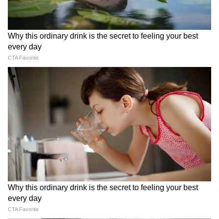
পঞ্চতরণী = পঞ্চতত্ত্ব ত্যাগ
গুহা = মোহ-মায়া ত্যাগ
ভক্তদের বিশ্বাস:
যে একবার অমরনাথ দর্শন করে, তার জন্ম-মৃত্যুর
চক্র কাটে। বরফের শিবলিঙ্গ ছুঁলে সব পাপ ধুয়ে
যায়। গুহার জল খেলে রোগ সারে।
যাওয়ার আগে ৩টে কথা: