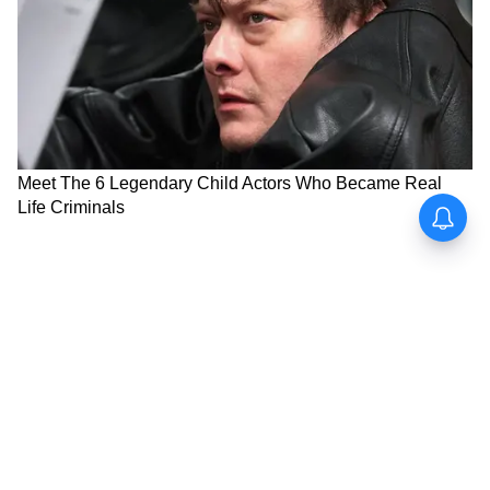
জলে ভাসিয়ে টয়লেটে ফ্লাশ করুন। "জলে ভাসিয়ে
দিলে শনির দোষ কাটে" - এই বিশ্বাস প্রাচীন।
*নিয়ম ৪: বিছানা-সোফা রোজ ঝাড়ুন*
রাতে শোওয়ার আগে হাত দিয়ে বালিশ-চাদর ঝেড়ে
নিন। চুল জমতে দেবেন না। সপ্তাহে একবার
ভ্যাকুয়াম ক্লিনার চালান। নেগেটিভ এনার্জি + ধুলো
দুই সাফ।
*একটা বড় ভুল যা ৯০% মানুষ করে:*
চুল কেটে টয়লেটে ফ্লাশ করা। মনে হয় "জলে
ভাসিয়ে দিলাম, শাস্ত্র মানা হলো"। ভুল। টয়লেটের