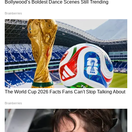
ফেলবেন না। ঢাকনা দেওয়া ডাস্টবিন বেস্ট। এতে
বদনজরও আটকাবে, ড্রেনও বাঁচবে।
*নিয়ম ২: বাথরুমে "হেয়ার ক্যাচার" লাগান*
শাওয়ারের মুখে ৫০ টাকার সিলিকন হেয়ার ক্যাচার
লাগিয়ে দিন। সপ্তাহে একবার চুল তুলে কাগজে মুড়ে
ফেলুন।
*নিয়ম ৩: শনিবার চুল-নখ কাটুন*
জ্যোতিষ মতে শনিবার চুল-নখ কাটা শুভ। কাটা
চুল জলে ভাসিয়ে দিন। গঙ্গা না পেলে বালতির