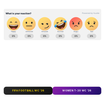
Religion News (ধর্মের খবর): Read latest news
and updates on religion in bengali , Spiritual
News, Puja Vratham, Fasting Rule. Find
Bengali Religious News, Spiritual News on
Asianet Bangla News.
ABOUT THE AUTHOR
Parna Sengupta
PS
এশিয়ানেট নিউজ বাংলায় ২০২১ সালের এপ্রিল থেকে কর্মরত।
কেরিয়ার শুরু ২০০৬ সালে। একাধিক সংবাদ মাধ্যমে কাজ করার
FIFA FOOTBALL WC '26
WOMEN T-20 WC '26
অভিজ্ঞতা। কেরিয়ার শুরু হয়েছিল সংবাদ পাঠিকা হিসেবে।
রাজনীতি, জাতীয় ও আন্তর্জাতিক সংবাদ থেকে রাজ্যের খবর
হিন্দু ধর্মের রীতিনীতি
লিখতে আগ্রহী। এর পাশাপাশি লাইফস্টাইল ও অফবিট নিউজ