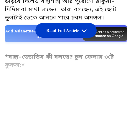
উড়িয়ে দিলেও বাস্তুশাস্ত্র আর পুরোনো ঠাকুমা-
দিদিমারা মাথা নাড়েন। তারা বলছেন, এই ছোট
ভুলটাই ডেকে আনতে পারে চরম অমঙ্গল।
Read Full Article
Add Asianetnews Bangla as a Preferred
Source
*বাস্তু-জ্যোতিষ কী বলছে? চুল ফেলার ৩টে
কুফল:*
*কুফল ১: টাকা-পয়সা আটকে যায়, দারিদ্র্য
আসে*:
LATEST VIDEOS