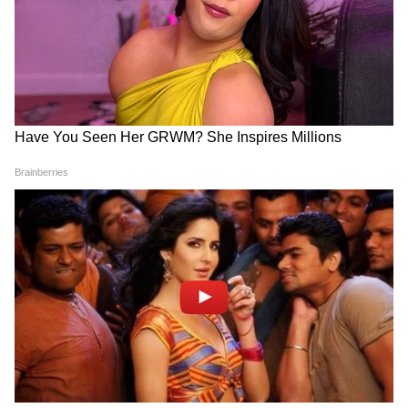
বাড়িতে কুকুর, বিড়াল বা পাখি থাকলে সাবধান।
তারা খেলতে খেলতে মেঝের চুল মুখে নিয়ে নেয়।
চুল পেটে গিয়ে জট পাকিয়ে "ইনটেস্টাইনাল
ব্লকেজ" করে। অপারেশন ছাড়া বাঁচানো মুশকিল।
পশু ডাক্তাররা একে "Hairball Obstruction"
বলেন।
*তাহলে চুল ফেলবেন কোথায়? শাস্ত্র + সায়েন্স
মিলিয়ে ৪টে নিয়ম:*
*নিয়ম ১: কাগজে মুড়ে ডাস্টবিনে ফেলুন*
চুল আঁচড়ানোর পর ঝরে পড়া চুল টিস্যু বা খবরের
কাগজে মুড়ে ডাস্টবিনে ফেলুন। খোলা ডাস্টবিনে