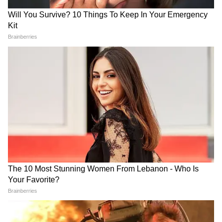
গিয়ে বড় কথা মুখ্যমন্ত্রী শুভেন্দুর, হৃদয়
ব্রেকআপ। পেটের সমস্যা, ব্লাড প্রেশারও বাড়বে।
ছুঁলেন শিখদের
কর্কট মেয়েরা লাল সিঁদুর ছাড়া অন্য কিছু পরুন।
*বিকল্প:* সাদা, মুক্তো রং, হালকা নীল।
*২. মীন রাশি - Meen Rashi - ১৯ ফেব্রুয়ারি
থেকে ২০ মার্চ*
মীনের অধিপতি বৃহস্পতি। বৃহস্পতি = জ্ঞান, ধর্ম।
মঙ্গল = যুদ্ধ। জ্ঞানীর হাতে অস্ত্র দিলে সে নিজেই
কাটা পড়বে।
*লাল পরলে কী হবে?* কনফিউশন, ডিপ্রেশন,