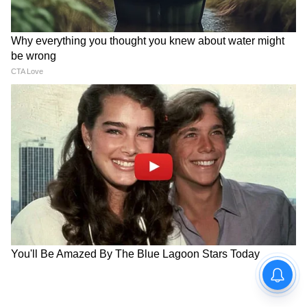
*সিংহ, ধনু, কুম্ভ:* লাল মোটামুটি শুভ। সিংহ-ধনুর
আগুন লালের সাথে ম্যাচ করে। কুম্ভের জন্য লাল
সাহস যোগায়।
*লাল ব্যবহারের ৩টে সোনার নিয়ম:*
*নিয়ম ১: দিন দেখে পরুন*
মঙ্গলবার + লাল = ডাবল মঙ্গল। মেষ/বৃশ্চিক হলে
মঙ্গলবার লাল পরুন - চাকরি-ব্যবসায় জোর
আসবে। কর্কট/মীন হলে মঙ্গলবার লাল ছোঁবেনও
না।