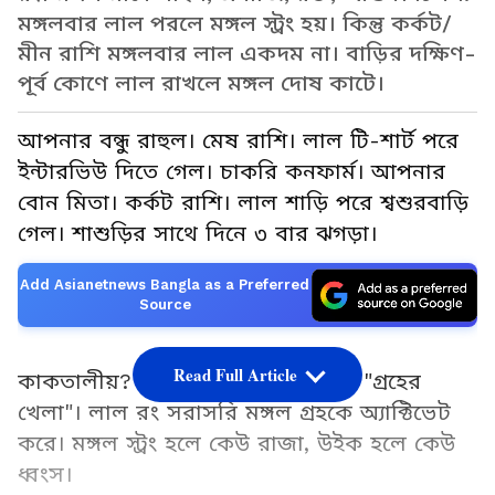
মঙ্গলবার লাল পরলে মঙ্গল স্ট্রং হয়। কিন্তু কর্কট/
মীন রাশি মঙ্গলবার লাল একদম না। বাড়ির দক্ষিণ-
পূর্ব কোণে লাল রাখলে মঙ্গল দোষ কাটে।
আপনার বন্ধু রাহুল। মেষ রাশি। লাল টি-শার্ট পরে
ইন্টারভিউ দিতে গেল। চাকরি কনফার্ম। আপনার
বোন মিতা। কর্কট রাশি। লাল শাড়ি পরে শ্বশুরবাড়ি
গেল। শাশুড়ির সাথে দিনে ৩ বার ঝগড়া।
Add Asianetnews Bangla as a Preferred
Source
Read Full Article
কাকতালীয়? জ্যোতিষ বলছে না। এটা "গ্রহের
খেলা"। লাল রং সরাসরি মঙ্গল গ্রহকে অ্যাক্টিভেট
করে। মঙ্গল স্ট্রং হলে কেউ রাজা, উইক হলে কেউ
ধ্বংস।