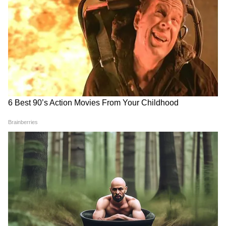
টাকার লস, সন্তানের পড়াশোনায় বাধা। মীন রাশির
মানুষ স্বপ্নবাজ - লাল পরলে পায়ের তলা থেকে
মাটি সরে যাবে। অ্যাক্সিডেন্টের যোগও বাড়ে।
*বিকল্প:* হলুদ, গোলাপি, ক্রিম রং।
*মাঝামাঝি রাশি - "লাল চলবে, কিন্তু লিমিটে":*
*বৃষ, কন্যা, তুলা, মকর:* লাল ওদের শত্রুও না,
বন্ধুও না। ছোট অ্যাকসেসরি হিসেবে পরতে পারেন -
লাল চুড়ি, লাল টিপ, লাল রুমাল। ফুল লাল
পোশাক না।