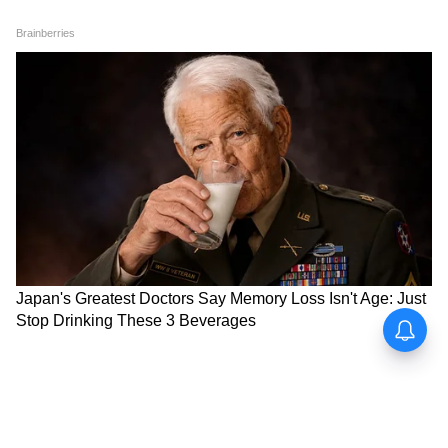
মেসির যোগ্য প্রতিদ্বন্দ্বী হিসাবে ব্রাজিলের
নেইমারকে বসাতে না পেরে পর্তুজিল হয়ে
রোনাল্দোকে বসিয়ে দুধের স্বাদ ঘোলে মেটায়।
এবার ছোদ্দা-বদ্দার বিশ্বকাপ শেষ এবং চিরতরে
শেষ। খেলা পাগল এবং ফুটবল দেখতে ভালোবাসি
বলে এবারের বিশ্বকাপে মন ভরে খেলা দেখতে
চেয়েছিলাম। তা ছোদ্দা প্রায় গোটা বিশ্বকাপে ওয়র্ক
ফ্রম হোম করেই গেল। বদ্দা সতীর্থদের দিকে হাত
দেখিয়ে এবং শেষ পর্যন্ত পিঠ দেখিয়ে পালিয়ে গেল।
মাঝে বলে গেল আই অ্যাম ব্যাক। বলে গেল, আর
চলে গেল। তাতে আর কী, এটা ৬-৭টা ম্যাচের
একটা প্রতিযোগিতা বই অন্য কিছু তো নয়! প্রসঙ্গে
ফিরে আসি। চানাচুর অবধি তো শুনেছেন। এবার
বাকিটা বলছি। ম্যাচে রেকর্ডিং দেখিয়ে এটা প্রমাণ
করার একটা মরিয়া প্রয়াস চলছে যে আর্জেন্টিনা
চুরি করে ম্যাচ জিতেছে। কিছু রেকর্ডিংয়ে তো