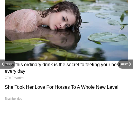
তো তখন অনুপ্রাণিত তিনোমুল নেতা। সবাই ওই
সিনড্রোমে আক্রান্ত। নেহাত ফুটবলপ্রেমীদের
অভিশাপ আর দীর্ঘ নিঃশ্বাস সে সময় বাতাসে
ছড়িয়েছিল। তাই হাওয়ায় ভেসে আসা জীবাণু সব
মারা গিয়েছিল। না হলে নিঃশ্বাস-প্রশ্বাসের মাধ্যম
মেসির ফুসফুস ফুটো করে দিত।
PREV
NEXT
DOWNLOAD APP
RECOMMENDED STORIES