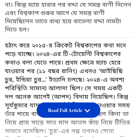
না। কিন্তু ম্যাচ হারার পর বদ্দা যে সমস্ত বাণী দিলেন
এবং বিশ্বকাপ শুরুর আগে যে সমস্ত বাণী
দিয়েছিলেন তাতে বাধ্য হয়ে বাতেলা বদ্দা নামটা
দিতে হল।
হঠাৎ করে ২০১৫-র ক্রিকেট বিশ্বকাপের কথা মনে
পড়ে যাচ্ছে। ২০২৪-এর টি-টোয়েন্টি বিশ্বকাপের
কথাও বলা যেতে পারে। প্রথম ক্ষেত্রে ম্যাচ হেরে
যাওয়ার পর (১১ বছর রানিং) এখনও 'আইছিছি
চুর, ইন্ডিয়া চুর...' ইত্যাদি চলছে। ২০২৪-এ অবশ্য
পরিস্থিতি সামান্য আলাদা ছিল। সে সময় একটি
দল অনেক আগেই (আপদ) বিদায় নিয়েছিল। কিন্তু
সূ্র্যকুমার যাদবের ম্যাচ উইনিং ক্যাচ নেওয়ার সময়
Read Full Article
তাঁর পায়ে বাউন্ডারি লাইন স্পর্শ করেছিল কিনা তা
নিয়ে প্রায় সাড়ে সাত মাস আতস কাঁচ নিয়ে টিভির
সামনে বসেছিল। 'চুর'-এর গল্প তখনও শোনা