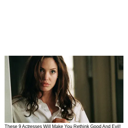
তারপর যা শুরু হল তাতে তার পরেও ফাটার
আওয়াজ পেলাম। তবে তাতে বাজির আওয়াজের
মতো অত জোর ছিল না। কী ফাটছিল তা হলফ
করে বলতে পারি না। ১৩ মিনিটের মধ্য গল্প গুটিয়ে
গেল আর লেজ গুটিয়ে কী সব ফাটা লুকোতে সেই
মালগুলোও কেমন ভোজবাজির মতো উবে গেল!
এই পর্যন্ত সব ঠিকই ছিল। সকালে ঘুম থেকে ওঠার
পর শুরু হল নতুন বিপত্তি।
এবার ফিরে যান লেখার এক্কেবারে শুরুর দিকে।
আইসিসি চুর, ইন্ডিয়া চুর, চানাচুর... আইসিসি-র
জায়গায় ফিফাকে বসান। ইন্ডিয়ার জায়গায়
আর্জেন্টিনাকে বসান। মেসিকে বসাতে হবে না, ও
বসেই আছে, সিংহাসনে। ওর জন্যই তো এতকিছু।