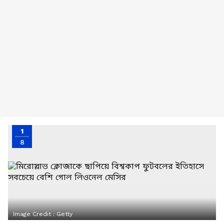
1
8
Image Credit :
Getty