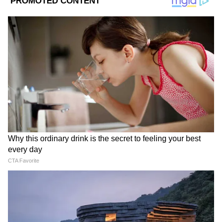
আর্জেন্টিনার হয়ে এখনও পর্যন্ত বিশ্বকাপ ফুটবলের
মূলপর্বে ১৮ ম্যাচে জয় পেয়েছেন লিওনেল মেসি।
2
8
Image Credit :
Getty
বিশ্বকাপ ফুটবলের ইতিহাসে সবচেয়ে বেশি ম্যাচ
খেলার রেকর্ড লিওনেল মেসির
বিশ্বকাপে সবচেয়ে বেশি গোল মেসির
২০০৬ সালে আর্জেন্টিনার হয়ে প্রথমবার বিশ্বকাপ
ফুটবলে খেলার সুযোগ পান লিওনেল মেসি। এবার