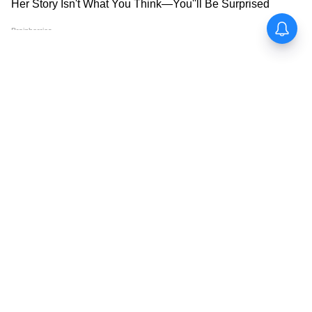
বিশ্বকাপ ফুটবলের ইতিহাসে সবচেয়ে বেশি ম্যাচ
জেতার নজির গড়েছেন লিওনেল মেসি
সবচেয়ে বেশি ম্যাচ জয় মেসির
বিশ্বকাপ ফুটবলের ইতিহাসে সর্বাধিক ১৮ ম্যাচে জয়
পেয়েছেন আর্জেন্টিনার অধিনায়ক লিওনেল মেসি।
অন্য কোনও খেলোয়াড় বিশ্বকাপ ফুটবলের
ইতিহাসে এত ম্যাচ জেতার রেকর্ড গড়তে পারেননি।
5
8
Image Credit :
Getty