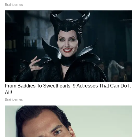
Related Articles
Lionel Messi: 'প্রচণ্ড রেগে গিয়েছিলাম,' বিশ্বকাপ
ফুটবলে নতুন রেকর্ড গড়ার পর বললেন মেসি
Lionel Messi-Kylian Mbappe: বিশ্বকাপে মেসির
রেকর্ড ছাপিয়ে যাবেন এমবাপে, আশায় ফ্রান্সের কোচ
3
8
Image Credit :
Getty
বিশ্বকাপ ফুটবলের ইতিহাসে সবচেয়ে বেশি মিনিট
ধরে খেলেছেন লিওনেল মেসি