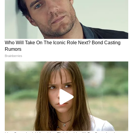
সবচেয়ে বেশি সময় খেলেছেন মেসি
বিশ্বকাপ ফুটবলের মূলপর্বে এখনও পর্যন্ত মোট
২,৪৮৯ মিনিট ধরে খেলেছেন আর্জেন্টিনার
অধিনায়ক লিওনেল মেসি। অন্য কোনও ফুটবলার
তাঁর মতো এতক্ষণ ধরে বিশ্বকাপ ফুটবলের মূলপর্বে
খেলার সুযোগ পাননি।
4
8
Image Credit :
Getty