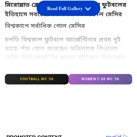
মিরোস্লাভ ক্লোজাকে ছাপিয়ে বিশ্বকাপ ফুটবলের
Read Full Gallery
ইতিহাসে সবচেয়ে বেশি গোল লিওনেল মেসির
বিশ্বকাপে সর্বাধিক গোল মেসির
চলতি বিশ্বকাপ ফুটবলে আর্জেন্টিনার প্রথম দুই
ম্যাচে পাঁচ গোল করেছেন অধিনায়ক লিওনেল
মেসি। তিনি জার্মানির প্রাক্তন স্ট্রাইকার মিরোস্লাভ
ক্লোজাকে ছাপিয়ে বিশ্বকাপ ফুটবলের ইতিহাসে
সর্বাধিক গোল করার রেকর্ড গড়েছেন। বিশ্বকাপ
FOOTBALL WC '26
WOMEN T-20 WC '26
ফুটবলে মেসির গোলের সংখ্যা ১৮।
Add Asianetnews Bangla as a Preferred
Source
DID YOU KNOW ?
১৮ ম্যাচ জয় মেসির