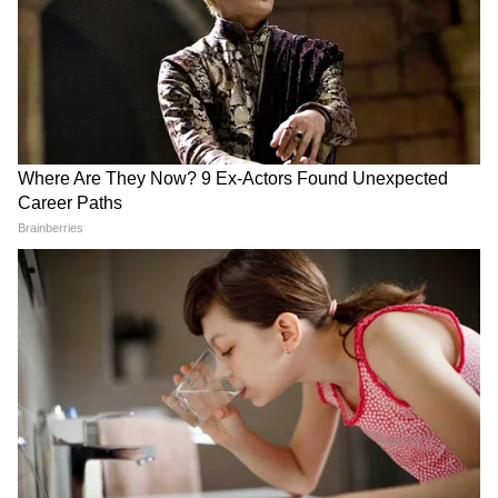
England vs India: টি-২০
Shapoor Zadran Death: ৩৮
ফর্ম্যাটে সবচেয়ে বড় ব্যবধানে
বছর বয়সে আফগান কিংবদন্তি
হার, ভারতীয় ক্রিকেটে নতুন
ক্রিকেটার জাদরানের মৃত্যু,
লজ্জা
শোকে ভেঙে পড়লেন রশিদ
খানরা
Related Articles
India vs Pakistan: পাকিস্তানের সঙ্গে দ্বিপাক্ষিক
সিরিজ হবে? স্পষ্ট করে দিলেন ক্রীড়ামন্ত্রী
India vs Pakistan: এশিয়া কাপে ভারতীয় দলের
করমর্দন এড়ানো এখনও ভুলতে পারেননি সলমন আগা!
MS Dhoni Birthday: ধোনির
Sanju Samson Dropped: