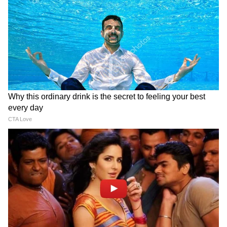
আজাদি স্লোগান তুললে একটাও মার বাইরে
পরবে না, Gen Zকে সতর্ক শমীকের
Chinsurah | বিধায়কের এক ধমকেই কেমন
'মিনমিন' করছে ঠিকাদার, মুহূর্তে বদলে গেল
ছবি!