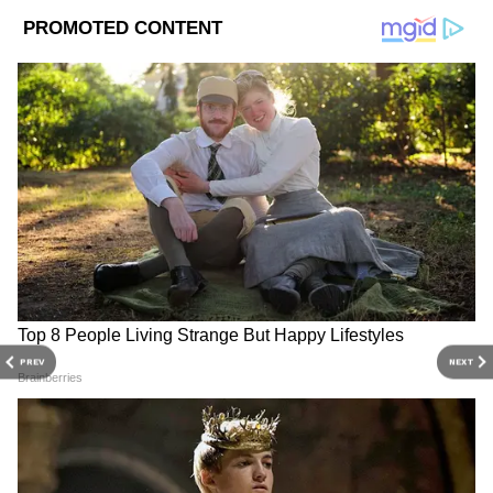
সফল হবে বলেই আশা করছেন সঈদ। তিনি
বলেছেন, ‘আমরা আশা করছি, এশিয়া কাপের
প্রস্তাবিত সব কেন্দ্রেই অন্তত একটি করে ম্যাচ হবে।
এ বিষয়ে সিদ্ধান্ত চূড়ান্ত হওয়ার পর আমরা
বিস্তারিত তথ্য জানাতে পারব। আমরা আশাবাদী যে
এত বছর পর বাংলাদেশে ফিরবে
এশিয়া কাপ
।
আমরা ক্রিকেটপ্রেমীদের সফল টুর্নামেন্ট উপহার
দিতে পারব।’
PREV
NEXT
DOWNLOAD APP
RECOMMENDED STORIES