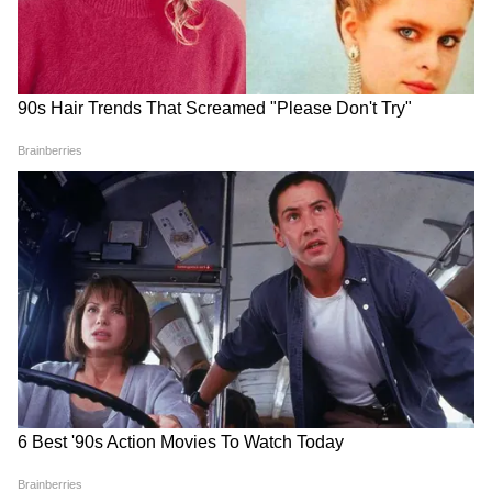
Samik Bhattacharya: কাশ্মীর মাঙ্গে
আজাদি স্লোগান তুললে একটাও মার বাইরে
পরবে না, Gen Zকে সতর্ক শমীকের
Chinsurah | বিধায়কের এক ধমকেই কেমন
'মিনমিন' করছে ঠিকাদার, মুহূর্তে বদলে গেল
ছবি!