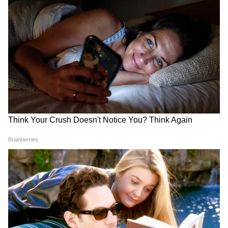
ছোটাল বেঙ্গালুরু, ব্যাক টু ব্যাক
কোটির মালিক এই বিস্ময়
আইপিএল জয়
বালক?
Related Articles
বাংলাদেশ প্রিমিয়ার লিগ ২০২৬: 'Palyer Of The
Tournament'! সোশ্যাল মিডিয়ায় হাসির রোল
বাংলাদেশ প্রিমিয়ার লিগে একমাত্র ভারতীয় ছিলেন,
কেন সরে গেলেন ঋদ্ধিমা পাঠক?
আরও খবরের আপডেট পেতে চোখ রাখুন
LATEST VIDEOS
আমাদের হোয়াটসঅ্যাপ চ্যানেলে, ক্লিক করুন
এখানে।
Dilip Ghosh: 'কেউ তৃণমূলীদের দলে নিলে
সে সাসপেন্ড হবে', বিজেপি নেতাদের কড়া