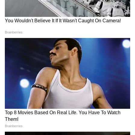
Virat Kohli: ‘দ্য পারফেক্ট
Virat Kohli: ফাইনালে সেরা
চেজমাস্টার' বিরাট বললেন,
ব্যাটিং, ফের বেঙ্গালুরুকে খেতাব
"আমি দারুণ খুশি! জানতাম
জেতালেন বিরাট কোহলি
কোন কাজটা আমাকে করতে
হবে"
RCB vs GT Final 2026:
Sooryavanshi net worth:
কোহলির দাপটে ছারখার
টাকার পাহাড়ে ১৫ বছরের বৈভব
গিলদের গুজরাত! ডবল ইঞ্জিন
সূর্যবংশী! IPL-এর পর কত