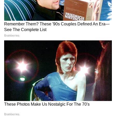
বার্তা দিলীপের
Suvendu Adhikari: ভবানীপুরের গুরুদ্বারে
গিয়ে বড় কথা মুখ্যমন্ত্রী শুভেন্দুর, হৃদয়
ছুঁলেন শিখদের