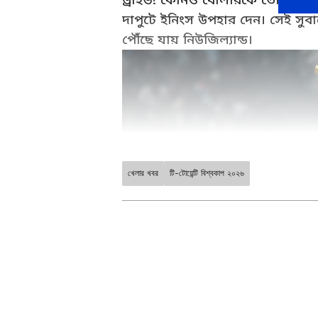
দাপুটে ইনিংস উপহার দেন। সেই সুব
পৌঁছে যায় নিউজিল্যান্ড।
খেলার খবর
টি-টোয়েন্টি বিশ্বকাপ ২০২৬
ABOUT THE AUTHOR
Subhankar Das
SD
শুভঙ্কর এশিয়ানেট নিউজ বাংলা এড
তিনি এখানে কাজ করছে। কলকাতার ইন্
ম্যানেজমেন্ট (IISWBM) থেকে মিডিয়া ম্
জয়েন করেছে। শুভঙ্কর মূলত খেলাধুলো সংক্রান্ত খবরই বেশি করে করেন। এছাড়াও, রাজনৈতিক, ব্যবসা
এবং প্রযুক্তির খবরও করেন। শুভঙ্কর
স্টোরি ডেস্কে