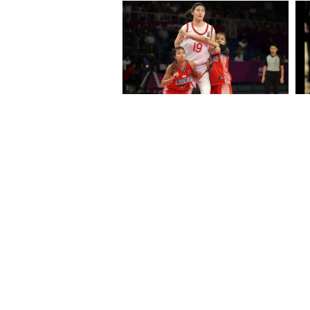
এবং ৮টি ছয়। এবার তিনি ফাইনালে ব্
তিনি নয়া রেকর্ডও গড়েছেন। যেমন টি-২
গড়লেন ফিন অ্যালেন। ভেঙে দিলেন 
টোয়েন্টি ক্রিকেটের ইতিহাসে তৃতীয় দ্
অর্থাৎ, ফিন অ্যালেনকে চলতি মেগা ট
যেতেই পারে। তিনি যেন আবারও প্র
তিনি একাই যথেষ্ট। একবার যদি ফিন
আরও খবরের আপডেট পেতে চোখ রাখ
এখানে।