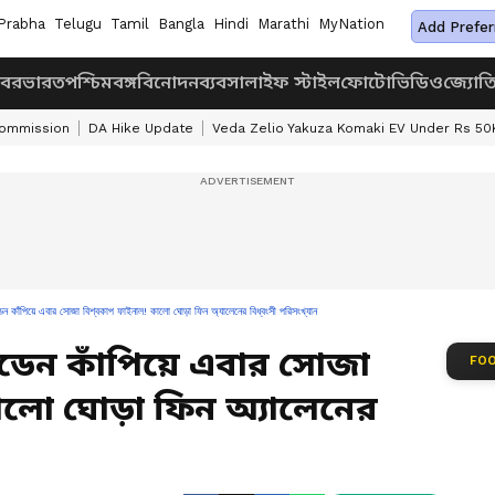
Prabha
Telugu
Tamil
Bangla
Hindi
Marathi
MyNation
Add Prefer
খবর
ভারত
পশ্চিমবঙ্গ
বিনোদন
ব্যবসা
লাইফ স্টাইল
ফোটো
ভিডিও
জ্যোত
Commission
DA Hike Update
Veda Zelio Yakuza Komaki EV Under Rs 50
িয়ে এবার সোজা বিশ্বকাপ ফাইনাল! কালো ঘোড়া ফিন অ্যালেনের বিধ্বংসী পরিসংখ্যান
ইডেন কাঁপিয়ে এবার সোজা
FOO
কালো ঘোড়া ফিন অ্যালেনের