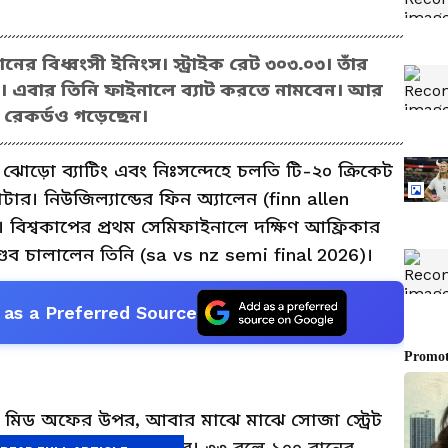
ের বিধ্বংসী ইনিংস। স্ট্রাইক রেট ৩০৩.০৩। তাঁর
য়। এবার তিনি ফাইনালে ব্যাট করতে নামবেন। আর
য়া রেকর্ডও গড়েছেন।
, ঝোড়ো ব্যাটিং এবং নিঃসন্দেহে চলতি টি-২০ ক্রিকেট
ার। নিউজিল্যান্ডের ফিন অ্যালেন (finn allen
্দুতে। বিশ্বকাপের প্রথম সেমিফাইনালে দক্ষিণ আফ্রিকার
াণ্ডব চালালেন তিনি (sa vs nz semi final 2026)।
as a Preferred Source
িড অফের উপর, আবার মাঝে মাঝে সোজা স্ট্রেট
রেননি এই কিউয়ি ব্যাটার। ৩৩ বলে ১০০ রানের