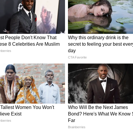
: ইডেনের
NZ vs SA Semi Final: বুধবার
 প্রথম
প্রথম সেমিফাইনাল! ইডেনে মুখোমুখি
ড বনাম
নিউজিল্যান্ড বনাম দক্ষিণ আফ্রিকা,
জিততে মরিয়া দুই দল
সংযুক্ত আরব আমিরশাহীর বিরুদ্ধে ৫০ বলে ৫৪ রানের
 বিরুদ্ধে ১৭ বলে ৩১ রানের গুরুত্বপূর্ণ ইনিংস।সেই
লে দক্ষিণ আফ্রিকাকে নিজের অউকাত বুঝিয়ে দিলেন।
তে পারেনি এই ম্যাচে। কিন্তু ব্যাট করতে নেমে ফিন
েখে রীতিমতো মুগ্ধ ইডেনের ক্রিকেটপ্রেমী জনতা।
য়েছেন। ফোনের ফ্ল্যাশলাইট জ্বালিয়ে অ্যালেনকে
রা গ্যালারির মাঝে ২২ গজে দাপুটে ইনিংস উপহার
স্ট্রাইক রেট ৩০৩.০৩। তাঁর ইনিংসে ছিল ১০টি চার