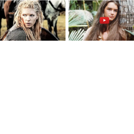
যাট করতে নামবেন। আর এই দুরন্ত সেঞ্চুরির সুবাদে
০ ক্রিকেট বিশ্বকাপে দ্রুততম সেঞ্চুরির নয়া রেকর্ড
ক্রিস গেইলের মাইলস্টোন। পাশাপাশি এটি হল টি-
রুততম সেঞ্চুরি।
ুর্নামেন্ট টি-২০ ক্রিকেট বিশ্বকাপের কালো ঘোড়া বলা
মাণ করে দিলেন, ফাইনালে যে দলই সামনে আসুক,
 অ্যালেন ঝড় ওঠে, তাহলে বিপদ আছে প্রতিপক্ষের।
ুন আমাদের হোয়াটসঅ্যাপ চ্যানেলে, ক্লিক করুন