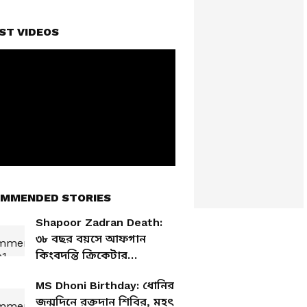
ST VIDEOS
MMENDED STORIES
Shapoor Zadran Death:
৩৮ বছর বয়সে আফগান
কিংবদন্তি ক্রিকেটার
জাদরানের মৃত্যু, শোকে ভেঙে
MS Dhoni Birthday: ধোনির
পড়লেন রশিদ খানরা
জন্মদিনে রক্তদান শিবির, মহৎ