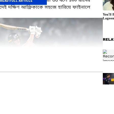
READ FULL ARTICLE
াদেই দক্ষিণ আফ্রিকাকে সহজে হারিয়ে ফাইনালে
RELA
িটোরিয়াল টিমের একজন সদস্য। গত ২০২৪ সালের মে মাস থেকে
ডিয়ান ইনস্টিটিউট অফ সোশ্যাল ওয়েলফেয়ার অ্যান্ড বিজনেস
যানেজমেন্টে পোস্ট-গ্রাজুয়েট ডিপ্লোমা সম্পন্ন করে শুভঙ্কর এখানে
 একজন অভিজ্ঞ ডিজিটাল মিডিয়া পেশাদার এবং বর্তমানে ওয়েব
 কাজ করছেন। ইমেইল: subhankar.das@asianetnews.in