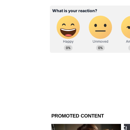
তবে তিনি যে যখন তখন ঝড় তুলতে
সেমিফাইনালের আগে পর্যন্ত, গ্রুপ প
অ্যালেন মোট সাতটি ম্যাচে মাঠে না
১৮৯ রান।
Related Articles