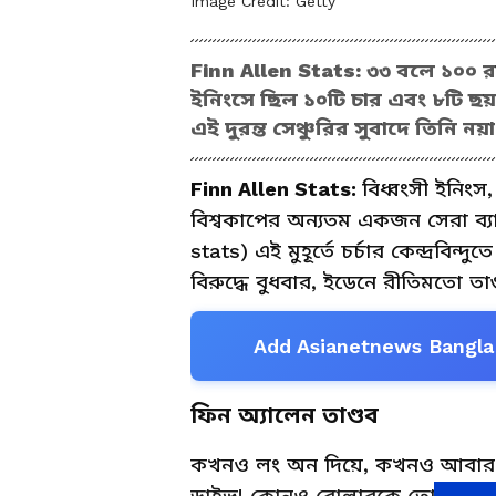
Image Credit:
Getty
Finn Allen Stats: ৩৩ বলে ১০০ রান
ইনিংসে ছিল ১০টি চার এবং ৮টি ছ
এই দুরন্ত সেঞ্চুরির সুবাদে তিনি ন
Finn Allen Stats:
বিধ্বংসী ইনিংস
বিশ্বকাপের অন্যতম একজন সেরা ব্যাট
stats) এই মুহূর্তে চর্চার কেন্দ্রবিন
বিরুদ্ধে বুধবার, ইডেনে রীতিমতো ত
Add Asianetnews Bangla 
ফিন অ্যালেন তাণ্ডব
কখনও লং অন দিয়ে, কখনও আবার ম
ড্রাইভ! কোনও বোলারকে তোয়াক্কা ক