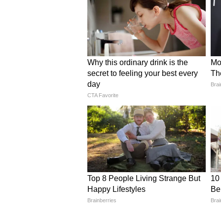
NZ vs SA Pitch Report
পিচ কী বলছে? বিশ্বকাপের
সেমিফাইনালে নিউজিল্যান্
দক্ষিণ আফ্রিকা
তার মধ্যে আবার উল্লেখযোগ্য হল, 
অসাধারণ ইনিংস এবং দক্ষিণ আফ্রিকার
ফিন অ্যালেনই কার্যত, সেমিফাইনা
স্ট্রাইক রেট ৩০৩.০৩
দক্ষিণ আফ্রিকা খুব একটা সুবিধা কর
অ্যালেন যে তাণ্ডবটা চালালেন, তা দ
সত্যিই অনবদ্য। সবাই কুর্নিশও জানি
শুভেচ্ছা জানান দর্শকরা। ইডেনের ভ
দিলেন ফিন অ্যালেন।
৩৩ বলে ১০০ রানের বিধ্বংসী ইনিংস। 