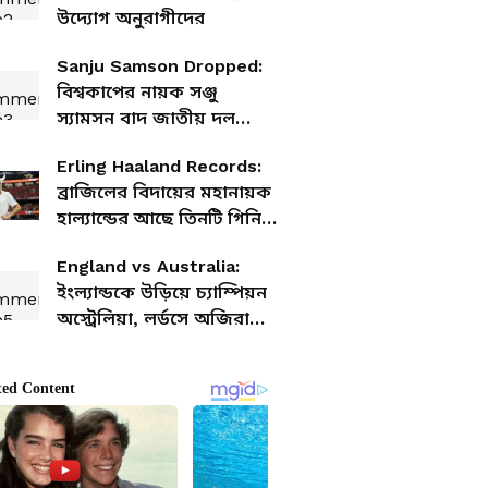
উদ্যোগ অনুরাগীদের
Sanju Samson Dropped:
বিশ্বকাপের নায়ক সঞ্জু
স্যামসন বাদ জাতীয় দল
থেকেই, পরিবর্তে চমক
Erling Haaland Records:
ব্রাজিলের বিদায়ের মহানায়ক
হাল্যান্ডের আছে তিনটি গিনিস
রেকর্ড, জানুন এক নজরে
England vs Australia:
ইংল্যান্ডকে উড়িয়ে চ্যাম্পিয়ন
অস্ট্রেলিয়া, লর্ডসে অজিরা
লিখল নতুন ইতিহাস