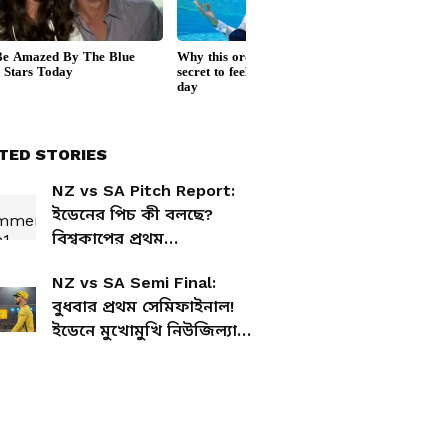
TED STORIES
NZ vs SA Pitch Report:
ইডেনের পিচ কী বলছে?
বিশ্বকাপের প্রথম
সেমিফাইনালে নিউজিল্যান্ড
NZ vs SA Semi Final:
বনাম দক্ষিণ আফ্রিকা
বুধবার প্রথম সেমিফাইনাল!
ইডেনে মুখোমুখি নিউজিল্যান্ড
বনাম দক্ষিণ আফ্রিকা,
জিততে মরিয়া দুই দল